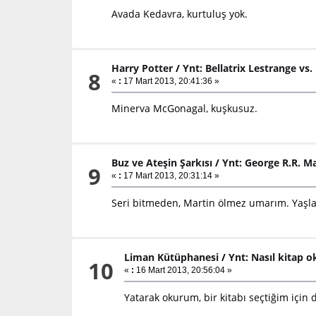
Avada Kedavra, kurtuluş yok.
Harry Potter
/
Ynt: Bellatrix Lestrange vs
8
«
:
17 Mart 2013, 20:41:36 »
Minerva McGonagal, kuşkusuz.
Buz ve Ateşin Şarkısı
/
Ynt: George R.R. Ma
9
«
:
17 Mart 2013, 20:31:14 »
Seri bitmeden, Martin ölmez umarım. Yaşlan
Liman Kütüphanesi
/
Ynt: Nasıl kitap 
10
«
:
16 Mart 2013, 20:56:04 »
Yatarak okurum, bir kitabı seçtiğim için