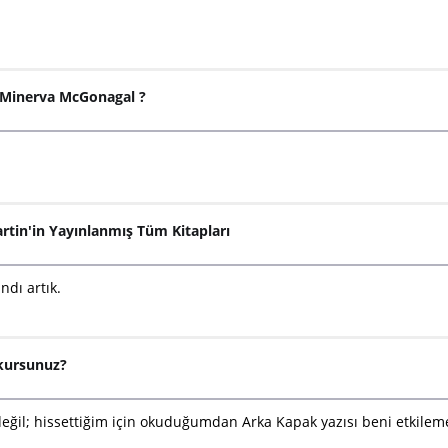
. Minerva McGonagal ?
rtin'in Yayınlanmış Tüm Kitapları
dı artık.
okursunuz?
 değil; hissettiğim için okuduğumdan Arka Kapak yazısı beni etkilem