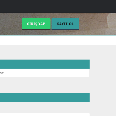
GIRIŞ YAP
KAYIT OL
niz