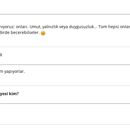
oruz; onları. Umut, yalnızlık veya duygusuzluk... Tüm hepsi onların.
 Birde becerebilseler.
i
im yapıyorlar.
üyesi kim?