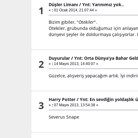
Düşler Limanı
/
Ynt: Yarınımız yok..
1
«
:
01 Ocak 2014, 21:07:44 »
Bizim gibiler, "
Ötekiler
".
Ötekiler, grubunda olduğumuz için anlayamıy
dünyevi şeyler ile doldurmaya çalışıyorlar.
Duyurular
/
Ynt: Orta Dünya’ya Bahar Geld
2
«
:
14 Mayıs 2013, 14:40:07 »
Güzelce, alışveriş yapacağım artık. İyi indir
Harry Potter
/
Ynt: En sevdiğin yoldaşlık 
3
«
:
07 Mayıs 2013, 13:54:38 »
Severus Snape