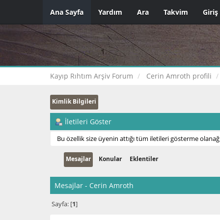
Ana Sayfa
Yardım
Ara
Takvim
Giriş
Kayıp Rıhtım Arşiv Forum
Cerin Amroth profili
Kimlik Bilgileri
İletileri Göster
Bu özellik size üyenin attığı tüm iletileri gösterme olanağı
Mesajlar
Konular
Eklentiler
Mesajlar - Cerin Amroth
Sayfa: [
1
]