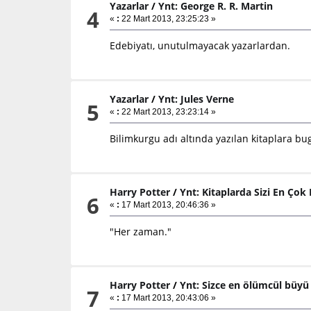
Yazarlar
/
Ynt: George R. R. Martin
4
«
:
22 Mart 2013, 23:25:23 »
Edebiyatı, unutulmayacak yazarlardan.
Yazarlar
/
Ynt: Jules Verne
5
«
:
22 Mart 2013, 23:23:14 »
Bilimkurgu adı altında yazılan kitaplara b
Harry Potter
/
Ynt: Kitaplarda Sizi En Çok 
6
«
:
17 Mart 2013, 20:46:36 »
"Her zaman."
Harry Potter
/
Ynt: Sizce en ölümcül büyü
7
«
:
17 Mart 2013, 20:43:06 »