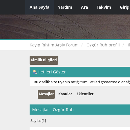
Ana Sayfa
Yardım
Ara
Takvim
Giriş
Kayıp Rıhtım Arşiv Forum
Özgür Ruh profili
İ
Kimlik Bilgileri
İletileri Göster
Bu özellik size üyenin attığı tüm iletileri gösterme olanağı
Mesajlar
Konular
Eklentiler
Mesajlar - Özgür Ruh
Sayfa: [
1
]