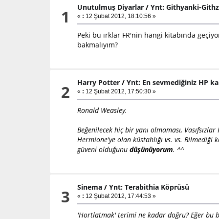
Unutulmuş Diyarlar
/
Ynt: Githyanki-Githz
1
«
:
12 Şubat 2012, 18:10:56 »
Peki bu ırklar FR'nin hangi kitabında geçiy
bakmalıyım?
Harry Potter
/
Ynt: En sevmediğiniz HP ka
2
«
:
12 Şubat 2012, 17:50:30 »
Ronald Weasley.
Beğenilecek hiç bir yanı olmaması, Vasıfsızla
Hermione'ye olan küstahlığı vs. vs. Bilmediği 
güveni olduğunu
düşünüyorum
. ^^
Sinema
/
Ynt: Terabithia Köprüsü
3
«
:
12 Şubat 2012, 17:44:53 »
'Hortlatmak' terimi ne kadar doğru? Eğer bu bi