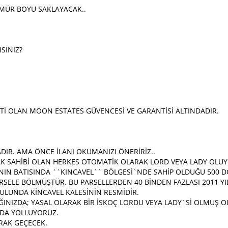
 ÖMÜR BOYU SAKLAYACAK..
SINIZ?
KETİ OLAN MOON ESTATES GÜVENCESİ VE GARANTİSİ ALTINDADIR.
DIR. AMA ÖNCE İLANI OKUMANIZI ÖNERİRİZ..
K SAHİBİ OLAN HERKES OTOMATİK OLARAK LORD VEYA LADY OLUY
A`NIN BATISINDA ``KINCAVEL`` BÖLGESİ`NDE SAHİP OLDUĞU 500
RSELE BÖLMÜŞTÜR. BU PARSELLERDEN 40 BİNDEN FAZLASI 2011 YIL
BULUNDA KİNCAVEL KALESİNİN RESMİDİR.
ĞINIZDA; YASAL OLARAK BİR İSKOÇ LORDU VEYA LADY`Sİ OLMUŞ 
I DA YOLLUYORUZ.
RAK GEÇECEK.