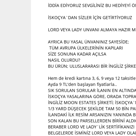
İDDİA EDİYORUZ SEVGİLİNİZ BU HEDİYEYİ
İSKOÇYA`DAN SİZLER İÇİN GETİRTİYORUZ
LORD VEYA LADY UNVANI ALMAYA HAZIR MI
AYRICA BU YASAL ÜNVANINIZ SAYESİDE;
TÜM AVRUPA ÜLKELERİNİN KAPILARI
SİZE SONUNA KADAR AÇILSA
NASIL OLURDU?
BU ÜRÜN; ULUSLARARASI BİR İNGİLİZ ŞİR
Hem de kredi kartına 3, 6, 9 veya 12 taksitle
Ayda 9 TL'den başlayan fiyatlarla..
SIK SORULAN SORULAR İLANIN EN ALTINDA
İSKOÇYA YASALARINA GÖRE, ORADA TOPRA
İNGİLİZ MOON ESTATES ŞİRKETİ; İSKOÇY
1/3 YARD DÜŞECEK ŞEKİLDE TAM 50 BİN PA
İLANDAKİ İLK RESİM ARSANIZIN YANINDA 
SON KALAN BU PARSELLERDEN BİRİNİ ALDI
BERABER LORD VE LADY`LİK SERTİFİKANIZ
BELGELERDE İSMİNİZ LORD VEYA LADY OLA