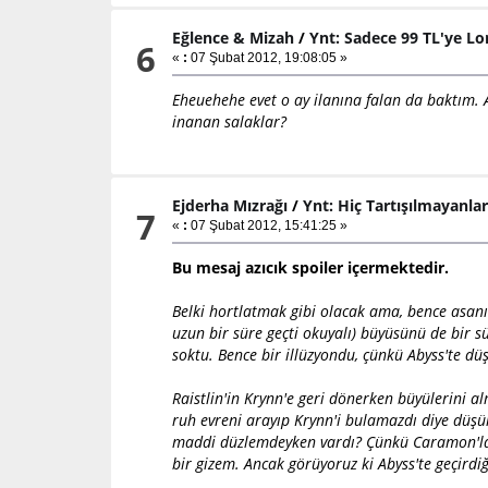
Eğlence & Mizah
/
Ynt: Sadece 99 TL'ye Lo
6
«
:
07 Şubat 2012, 19:08:05 »
Eheuehehe evet o ay ilanına falan da baktım.
inanan salaklar?
Ejderha Mızrağı
/
Ynt: Hiç Tartışılmayanlar
7
«
:
07 Şubat 2012, 15:41:25 »
Bu mesaj azıcık spoiler içermektedir.
Belki hortlatmak gibi olacak ama, bence asanı
uzun bir süre geçti okuyalı) büyüsünü de bir s
soktu. Bence bir illüzyondu, çünkü Abyss'te dü
Raistlin'in Krynn'e geri dönerken büyülerini
ruh evreni arayıp Krynn'i bulamazdı diye düşün
maddi düzlemdeyken vardı? Çünkü Caramon'la y
bir gizem. Ancak görüyoruz ki Abyss'te geçirdiğ