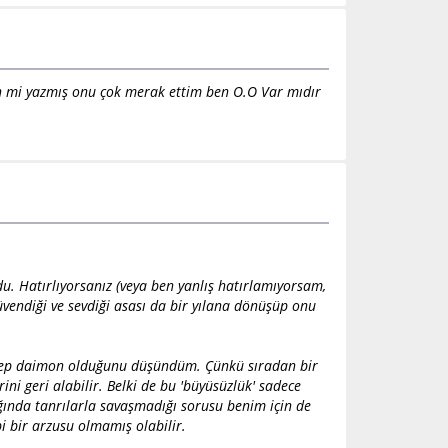
in mi yazmış onu çok merak ettim ben O.O Var mıdır
u. Hatırlıyorsanız (veya ben yanlış hatırlamıyorsam,
güvendiği ve sevdiği asası da bir yılana dönüşüp onu
in hep daimon olduğunu düşündüm. Çünkü sıradan bir
ni geri alabilir. Belki de bu 'büyüsüzlük' sadece
ında tanrılarla savaşmadığı sorusu benim için de
bi bir arzusu olmamış olabilir.