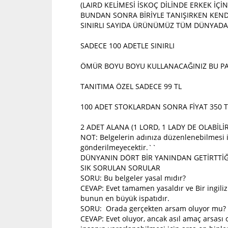
(LAIRD KELİMESİ İSKOÇ DİLİNDE ERKEK İÇ
BUNDAN SONRA BİRİYLE TANIŞIRKEN KENDİ
SINIRLI SAYIDA ÜRÜNÜMÜZ TÜM DÜNYADA
SADECE 100 ADETLE SINIRLI
ÖMÜR BOYU BOYU KULLANACAĞINIZ BU PA
TANITIMA ÖZEL SADECE 99 TL
100 ADET STOKLARDAN SONRA FİYAT 350 T
2 ADET ALANA (1 LORD, 1 LADY DE OLABİLİ
NOT: Belgelerin adınıza düzenlenebilmesi iç
gönderilmeyecektir.``
DÜNYANIN DÖRT BİR YANINDAN GETİRTTİĞİ
SIK SORULAN SORULAR
SORU: Bu belgeler yasal mıdır?
CEVAP: Evet tamamen yasaldır ve Bir ingili
bunun en büyük ispatıdır.
SORU: Orada gerçekten arsam oluyor mu?
CEVAP: Evet oluyor, ancak asıl amaç arsası