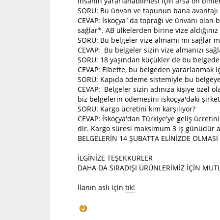
insanın yararlanabilmesi için arsa on binle
SORU: Bu ünvan ve tapunun bana avantajı 
CEVAP: İskoçya`da toprağı ve ünvanı olan bir
sağlar*. AB ülkelerden birine vize aldığını
SORU: Bu belgeler vize almamı mı sağlar m
CEVAP: Bu belgeler sizin vize almanızı sağl
SORU: 18 yaşından küçükler de bu belgede
CEVAP: Elbette, bu belgeden yararlanmak iç
SORU: Kapıda ödeme sistemiyle bu belgeye
CEVAP: Belgeler sizin adınıza kişiye özel o
biz belgelerin ödemesini iskoçya'daki şirke
SORU: Kargo ücretini kim karşılıyor?
CEVAP: İskoçya'dan Türkiye'ye geliş ücretini 
dir. Kargo süresi maksimum 3 iş günüdür a
BELGELERİN 14 ŞUBATTA ELİNİZDE OLMASI 
İLGİNİZE TEŞEKKÜRLER
DAHA DA SIRADIŞI ÜRÜNLERİMİZ İÇİN MUTL
İlanın aslı için
tık!