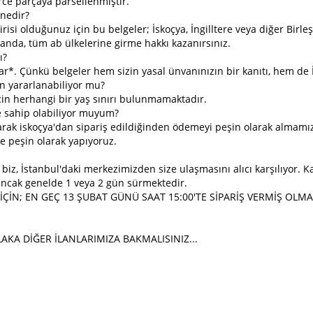
rce parçaya parsellenmiştir.
nedir?
isi olduğunuz için bu belgeler; İskoçya, İngilltere veya diğer Birleş
z anda, tüm ab ülkelerine girme hakkı kazanırsınız.
ı?
ar*. Çünkü belgeler hem sizin yasal ünvanınızın bir kanıtı, hem de
n yararlanabiliyor mu?
in herhangi bir yaş sınırı bulunmamaktadır.
 sahip olabiliyor muyum?
larak iskoçya'dan sipariş edildiğinden ödemeyi peşin olarak almamı
te peşin olarak yapıyoruz.
biz, İstanbul'daki merkezimizden size ulaşmasını alıcı karşılıyor. Ka
ncak genelde 1 veya 2 gün sürmektedir.
İÇİN; EN GEÇ 13 ŞUBAT GÜNÜ SAAT 15:00'TE SİPARİŞ VERMİŞ OLM
AKA DİĞER İLANLARIMIZA BAKMALISINIZ...