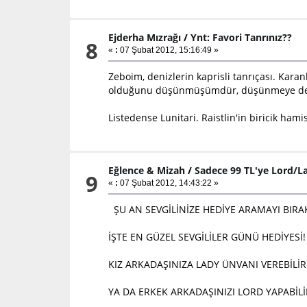
Ejderha Mızrağı
/
Ynt: Favori Tanrınız??
8
«
:
07 Şubat 2012, 15:16:49 »
Zeboim, denizlerin kaprisli tanrıçası. Kara
olduğunu düşünmüşümdür, düşünmeye d
Listedense Lunitari. Raistlin'in biricik hami
Eğlence & Mizah
/
Sadece 99 TL'ye Lord/L
9
«
:
07 Şubat 2012, 14:43:22 »
ŞU AN SEVGİLİNİZE HEDİYE ARAMAYI BIRAK
İŞTE EN GÜZEL SEVGİLİLER GÜNÜ HEDİYESİ!
KIZ ARKADAŞINIZA LADY ÜNVANI VEREBİLİR
YA DA ERKEK ARKADAŞINIZI LORD YAPABİLİ