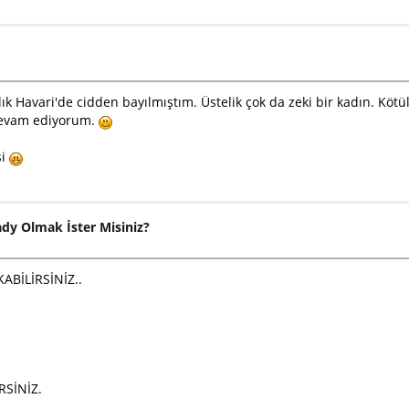
nlık Havari'de cidden bayılmıştım. Üstelik çok da zeki bir kadın. K
evam ediyorum.
si
ady Olmak İster Misiniz?
ABİLİRSİNİZ..
RSİNİZ.