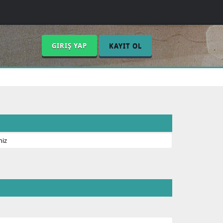
GIRIŞ YAP
KAYIT OL
niz