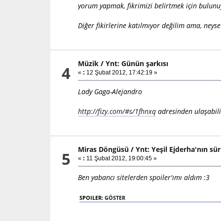
yorum yapmak, fikrimizi belirtmek için bulunu
Diğer fikirlerine katılmıyor değilim ama, neys
Müzik
/
Ynt: Günün şarkısı
4
«
:
12 Şubat 2012, 17:42:19 »
Lady Gaga-Alejandro
http://fizy.com/#s/1fhnxq
adresinden ulaşabili
Miras Döngüsü
/
Ynt: Yeşil Ejderha'nın s
5
«
:
11 Şubat 2012, 19:00:45 »
Ben yabancı sitelerden spoiler'ımı aldım :3
SPOILER:
GÖSTER