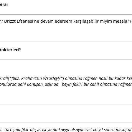
erai
or? Drizzt Efsanesi'ne devam edersem karşılaşabilir miyim mesela? (
rakterleri?
r Kralı[*]bkz. Kralımızsın Weasley[/*] olmasına rağmen nasıl bu kadar k
konularda dahi konuşan, aslında beyin fakiri bir cahil olmasına rağmen,
r tartışma-fikir alışverişi ya da kavga olsaydı evet iki yıl sonra mesaj