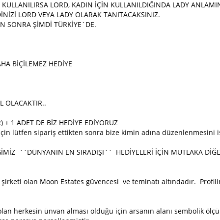
İN KULLANILIRSA LORD, KADIN İÇİN KULLANILDIĞINDA LADY ANLAM
NİZİ LORD VEYA LADY OLARAK TANITACAKSINIZ.
N SONRA ŞİMDİ TÜRKİYE`DE.
HA BİÇİLEMEZ HEDİYE
L OLACAKTIR..
R) + 1 ADET DE BİZ HEDİYE EDİYORUZ
in lütfen sipariş ettikten sonra bize kimin adına düzenlenmesini ist
MİZ ``DÜNYANIN EN SIRADIŞI`` HEDİYELERİ İÇİN MUTLAKA DİĞER
z şirketi olan Moon Estates güvencesi ve teminatı altındadır. Prof
 olan herkesin ünvan alması olduğu için arsanın alanı sembolik ölç