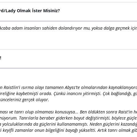
rd/Lady Olmak İster Misiniz?
 Acaba adam insanları sahiden dolandırıyor mu, yoksa dalga geçmek iç
!
n Raistlin'i ısırma olayı tamamen Abyss'te olmalarından kaynaklanıyord
üreliğine kaybetmişti orada. Çünkü inancını yitirmişti. Çok bağlandığı, 
şünceleriniz gerçek oluyor.
 alması ve tanrı olup olmaması konusuysa... Ben öldükten sonra Raist'
üyorum. Tanrılarla beraber giderken boyut değiştirmişti, böylece güçleri
olculuklarında da güçlerini kullanamamıştı. Neden güçlerini kazandığ
i keyifli zamanlar onun bilgeliğini bayağı yükseltti. Artık tanrı olmak gi