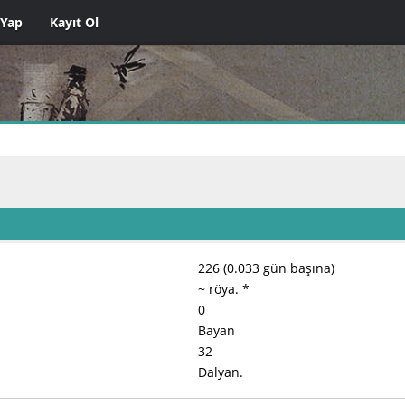
 Yap
Kayıt Ol
226 (0.033 gün başına)
~ röya. *
0
Bayan
32
Dalyan.