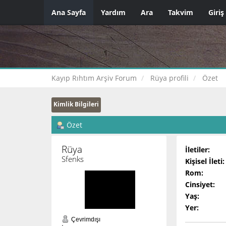
Ana Sayfa
Yardım
Ara
Takvim
Giriş
Kayıp Rıhtım Arşiv Forum
Rüya profili
Özet
Kimlik Bilgileri
Özet
Rüya 
İletiler:
Sfenks
Kişisel İleti:
Rom:
Cinsiyet:
Yaş:
Yer:
Çevrimdışı