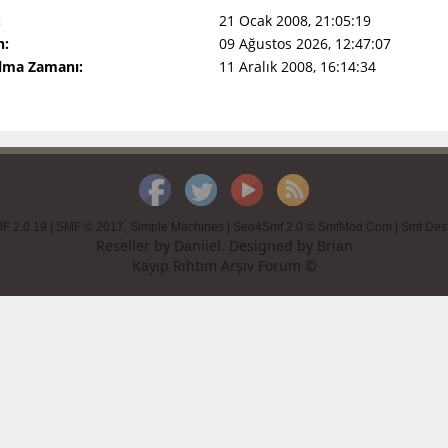
:
21 Ocak 2008, 21:05:19
n:
09 Ağustos 2026, 12:47:07
Olma Zamanı:
11 Aralık 2008, 16:14:34
F 2.0.19
|
SMF © 2017
,
Simple Machines
|
Seo4Smf 2.0 © SmfMod.Com
|
Smf Des
Reseller by
Daniiel
. Designed by
Brian
Kayıp Rıhtım Arşiv Forum ©