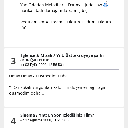
Yan Odadan Melodiler ~ Danny .. Jude Law
harika.. tadı damağımda kalmış bişi.
Requiem For A Dream ~ Öldüm. Öldüm. Öldüm.
:üü
Eğlence & Mizah
/
Ynt: Üstteki üyeye şarkı
3
armağan etme
«
:
03 Eylül 2008, 12:56:53 »
Umay Umay - Düşmedim Daha ..
* Dar sokak vurgunları kaldırım düşenleri ağır ağır
düşmedim daha ..
Sinema
/
Ynt: En Son İzlediğiniz Film?
4
«
:
27 Ağustos 2008, 11:25:56 »