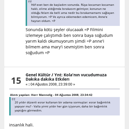
Höf evet ben de başladım sonunda. Rüya kocaman kocaman
haklı, elime aldığımda bırakasım gelmiyor, konunun ne
olduğu felam da belli ama nedir bu bırakamamamı sağlayan
bilmiyorum. =P Ve ayrıca eklemeden edemicem, Anne'e
hayran oldum. =P
Sonunda kötü şeyler olucaaak =P Filmini
izlemeye çalıştımdı ben sonra baya soğudum
yarım kaldı okumuyorum şimdi =P anne'i
bilmem ama mary'i sevmiştim ben sonra
soğudum =P
Genel Kültür
/
Ynt: Kola'nın vucudumuza
15
Dakıka dakıka Etkılerı
«
:
04 Ağustos 2008, 23:39:00 »
Alıntı yapılan: Herr Mannelig - 04 Ağustos 2008, 23:34:42
20 yıldır düzenli esrar kullanan bir adama sormuşlar: esrar bağımlılık
yapıyor mu? - Valla yirmi yıldır her gün içiyorum, daha bir bağımlılık
yaptığını görmedim.
insanlık hali.