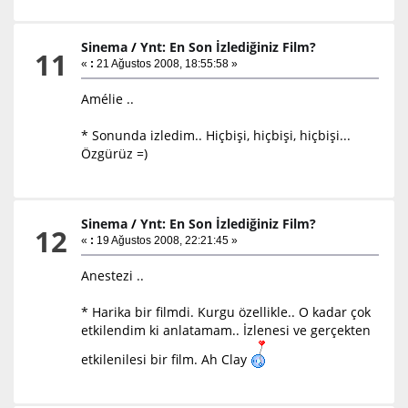
Sinema
/
Ynt: En Son İzlediğiniz Film?
11
«
:
21 Ağustos 2008, 18:55:58 »
Amélie ..
* Sonunda izledim.. Hiçbişi, hiçbişi, hiçbişi...
Özgürüz =)
Sinema
/
Ynt: En Son İzlediğiniz Film?
12
«
:
19 Ağustos 2008, 22:21:45 »
Anestezi ..
* Harika bir filmdi. Kurgu özellikle.. O kadar çok
etkilendim ki anlatamam.. İzlenesi ve gerçekten
etkilenilesi bir film. Ah Clay