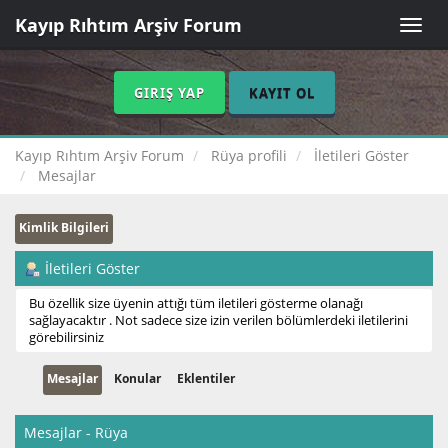
Kayıp Rıhtım Arşiv Forum
Toggle
naviga
GIRIŞ YAP
KAYIT OL
Kayıp Rıhtım Arşiv Forum
Rüya profili
İletileri Göster
Mesajlar
Kimlik Bilgileri
İletileri Göster
Bu özellik size üyenin attığı tüm iletileri gösterme olanağı
sağlayacaktır . Not sadece size izin verilen bölümlerdeki iletilerini
görebilirsiniz
Mesajlar
Konular
Eklentiler
Mesajlar - Rüya