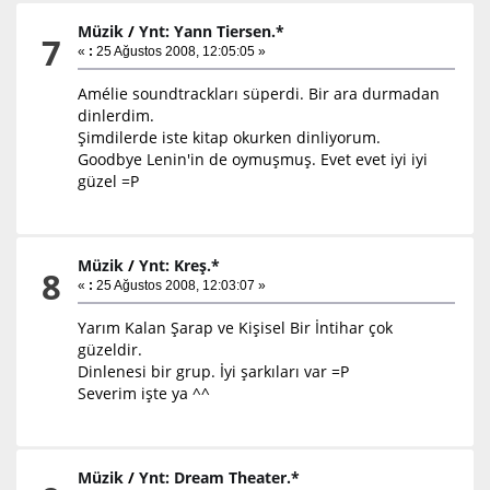
Müzik
/
Ynt: Yann Tiersen.*
7
«
:
25 Ağustos 2008, 12:05:05 »
Amélie soundtrackları süperdi. Bir ara durmadan
dinlerdim.
Şimdilerde iste kitap okurken dinliyorum.
Goodbye Lenin'in de oymuşmuş. Evet evet iyi iyi
güzel =P
Müzik
/
Ynt: Kreş.*
8
«
:
25 Ağustos 2008, 12:03:07 »
Yarım Kalan Şarap ve Kişisel Bir İntihar çok
güzeldir.
Dinlenesi bir grup. İyi şarkıları var =P
Severim işte ya ^^
Müzik
/
Ynt: Dream Theater.*