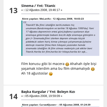
Sinema
/
Ynt: Titanic
13
«
:
12 Ağustos 2008, 19:46:17 »
Alıntı yapılan: MeLanKo - 12 Ağustos 2008, 18:03:23
Titanik!!! Bu filmi izlediğim tarihi,mekanı hiç
unutmam.Bandırmaydım ve tarihte 18 Ağustos 1999'du(: Yani
17 Ağustos depreminin ertesi günü,kafamız oyalansın diye
sinemaya götürmüştü babam bizi,ilk defa sinemaya gitmiştim o
gün (= Sinemada,filmi izlerken deprem olmuştu küçük
şiddette,bi adam hariç kimse çıkmaya çalışmamıştı,öylesine
dalmıştı insanlar filme.Hem hikayesi yüzünden hemde
sinemada izlediğim ilk film olması nedeniyle çok etkiler beni
Titanik.Harika bir film,harika bir hikaye,harika bir aşk...
Film konusu gibi bi macera
Ahahah öyle bişi
yaşamak isterdim ama bu film olmamalıydı
Ah 18 ağustoslar
Başka Kurgular
/
Ynt: Boleyn Kızı
14
«
:
05 Ağustos 2008, 19:59:09 »
Alıntı yapılan: CursedQueen~ - 05 Ağustos 2008, 01:24:39