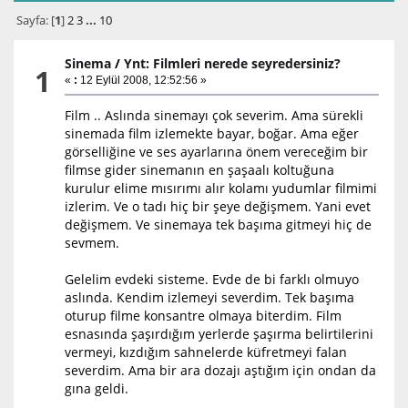
Sayfa: [
1
]
2
3
...
10
Sinema
/
Ynt: Filmleri nerede seyredersiniz?
1
«
:
12 Eylül 2008, 12:52:56 »
Film .. Aslında sinemayı çok severim. Ama sürekli
sinemada film izlemekte bayar, boğar. Ama eğer
görselliğine ve ses ayarlarına önem vereceğim bir
filmse gider sinemanın en şaşaalı koltuğuna
kurulur elime mısırımı alır kolamı yudumlar filmimi
izlerim. Ve o tadı hiç bir şeye değişmem. Yani evet
değişmem. Ve sinemaya tek başıma gitmeyi hiç de
sevmem.
Gelelim evdeki sisteme. Evde de bi farklı olmuyo
aslında. Kendim izlemeyi severdim. Tek başıma
oturup filme konsantre olmaya biterdim. Film
esnasında şaşırdığım yerlerde şaşırma belirtilerini
vermeyi, kızdığım sahnelerde küfretmeyi falan
severdim. Ama bir ara dozajı aştığım için ondan da
gına geldi.