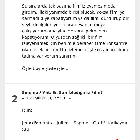
Şu sıralarda tek başıma film izleyemez moda
girdim. İllaki yanımda birisi olucak. Yoksa filmi ya
sarmadı diye kapatıyorum ya da filmi durdurup bir
şeylerle ilgileniyor sonra devam etmeye
çalışıyorum ama yine de sonu gelmeden
kapatıyorum. O yüzden sağlıklı bir film
izleyebilmek için benimle beraber filme konsantre
olabilecek birinin film izlemesi. İşte o zaman filmin
tadına varıyorum sanırım.
Öyle böyle şöyle işte ..
Sinema
/
Ynt: En Son İzlediğiniz Film?
2
«
:
07 Eylül 2008, 15:55:15 »
Dün;
Jeux d'enfants ~ Julien .. Sophie .. Oufh! Harikaydıı
:üü