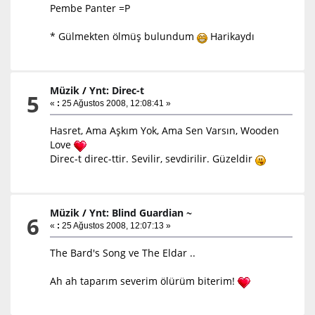
Pembe Panter =P
* Gülmekten ölmüş bulundum
Harikaydı
Müzik
/
Ynt: Direc-t
5
«
:
25 Ağustos 2008, 12:08:41 »
Hasret, Ama Aşkım Yok, Ama Sen Varsın, Wooden
Love
Direc-t direc-ttir. Sevilir, sevdirilir. Güzeldir
Müzik
/
Ynt: Blind Guardian ~
6
«
:
25 Ağustos 2008, 12:07:13 »
The Bard's Song ve The Eldar ..
Ah ah taparım severim ölürüm biterim!