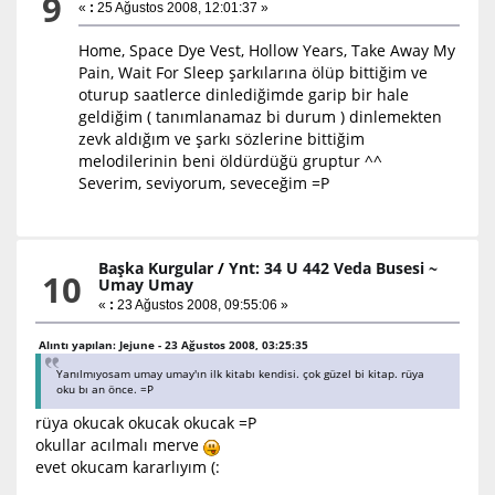
9
«
:
25 Ağustos 2008, 12:01:37 »
Home, Space Dye Vest, Hollow Years, Take Away My
Pain, Wait For Sleep şarkılarına ölüp bittiğim ve
oturup saatlerce dinlediğimde garip bir hale
geldiğim ( tanımlanamaz bi durum ) dinlemekten
zevk aldığım ve şarkı sözlerine bittiğim
melodilerinin beni öldürdüğü gruptur ^^
Severim, seviyorum, seveceğim =P
Başka Kurgular
/
Ynt: 34 U 442 Veda Busesi ~
10
Umay Umay
«
:
23 Ağustos 2008, 09:55:06 »
Alıntı yapılan: Jejune - 23 Ağustos 2008, 03:25:35
Yanılmıyosam umay umay'ın ilk kitabı kendisi. çok güzel bi kitap. rüya
oku bı an önce. =P
rüya okucak okucak okucak =P
okullar acılmalı merve
evet okucam kararlıyım (: