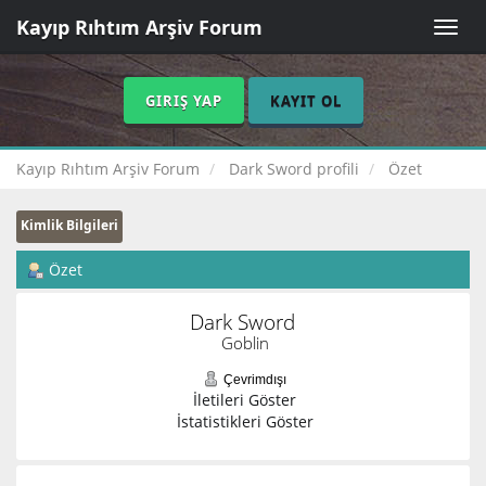
Kayıp Rıhtım Arşiv Forum
Toggle
naviga
GIRIŞ YAP
KAYIT OL
Kayıp Rıhtım Arşiv Forum
Dark Sword profili
Özet
Kimlik Bilgileri
Özet
Dark Sword 
Goblin
Çevrimdışı
İletileri Göster
İstatistikleri Göster