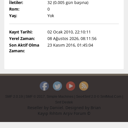
İletiler:
32 (0.005 gün başına)
Rom:
0
Yaş:
Yok
Kayıt Tarihi:
02 Ocak 2010, 22:10:11
Yerel Zaman:
08 Ağustos 2026, 08:11:56
Son Aktif Olma
23 Kasım 2016, 01:45:04
Zamanı:
SMF 2.0.19
|
SMF © 2017
,
Simple Machines
|
Seo4Smf 2.0 © SmfMod.Com
|
Smf Destek
Reseller by
Daniiel
. Designed by
Brian
Kayıp Rıhtım Arşiv Forum ©