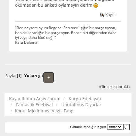
okumadan bu anketi oylamayın derim
Kayıtlı
"Ben neysem oyum Regene. Sen nasıl ışığın bir parçasıysan,
ben de karanlığın bir parçasıyım. Bence biri diğerinden daha
iyi veya daha kötü değil"
Kara Dalamar
Sayfa: [
1
]
Yukarı git
+
« önceki
sonraki »
Kayıp Rıhtım Arşiv Forum
Kurgu Edebiyatı
Fantastik Edebiyat
Unutulmuş Diyarlar
Konu:
Mjöllnir vs. Aegis Fang
Gitmek istediğiniz yer: