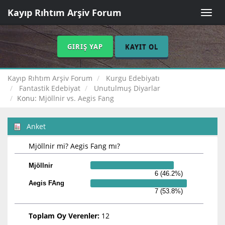
Kayıp Rıhtım Arşiv Forum
Toggle
naviga
GIRIŞ YAP
KAYIT OL
Kayıp Rıhtım Arşiv Forum
Kurgu Edebiyatı
Fantastik Edebiyat
Unutulmuş Diyarlar
Konu:
Mjöllnir vs. Aegis Fang
Anket
Mjöllnir mi? Aegis Fang mı?
Mjöllnir
6 (46.2%)
Aegis FAng
7 (53.8%)
Toplam Oy Verenler:
12