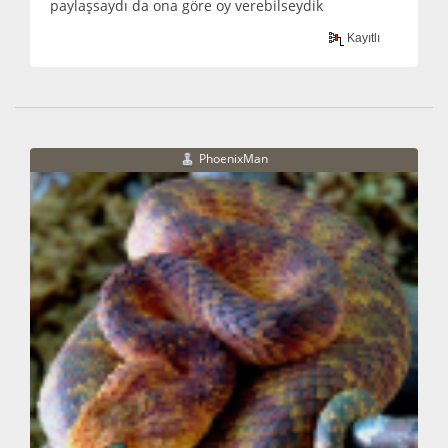
paylaşsaydı da ona göre oy verebilseydik
Kayıtlı
PhoenixMan