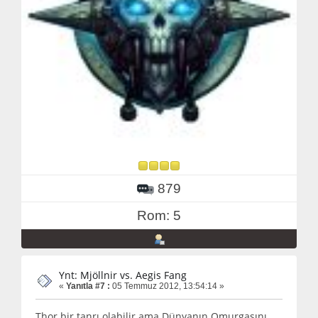
879
Rom: 5
Ynt: Mjöllnir vs. Aegis Fang
«
Yanıtla #7 :
05 Temmuz 2012, 13:54:14 »
Thor bir tanrı olabilir ama Dünyanın Omurgasını