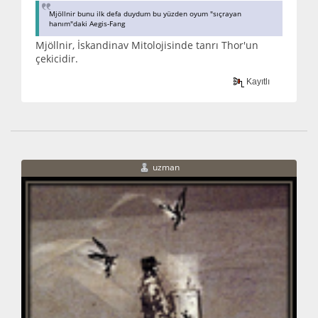
Mjöllnir bunu ilk defa duydum bu yüzden oyum "sıçrayan
hanım"daki Aegis-Fang
Mjöllnir, İskandinav Mitolojisinde tanrı Thor'un
çekicidir.
Kayıtlı
uzman