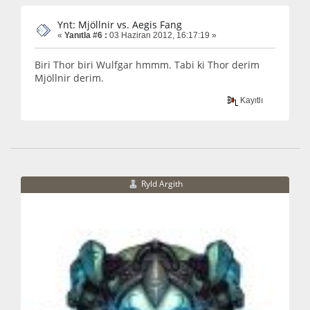
Ynt: Mjöllnir vs. Aegis Fang
«
Yanıtla #6 :
03 Haziran 2012, 16:17:19 »
Biri Thor biri Wulfgar hmmm. Tabi ki Thor derim
Mjöllnir derim.
Kayıtlı
Ryld Argith