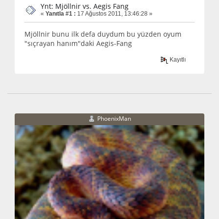
Ynt: Mjöllnir vs. Aegis Fang
«
Yanıtla #1 :
17 Ağustos 2011, 13:46:28 »
Mjöllnir bunu ilk defa duydum bu yüzden oyum
"sıçrayan hanım"daki Aegis-Fang
Kayıtlı
PhoenixMan