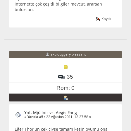
internette çok çeşitli bilgiler mevcut, ararsan
bulursun.
Kayıtlı
skulduggery pleasant
35
Rom: 0
Ynt: Mjöllnir vs. Aegis Fang
«
Yanıtla #5 :
22 Ağustos 2011, 13:27:58 »
Eğer Thor'un çekiciyse tamam kesin oyumu ona