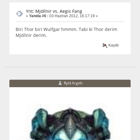
Ynt: Mjöllnir vs. Aegis Fang
«
Yanıtla #6 :
03 Haziran 2012, 16:17:19 »
Biri Thor biri Wulfgar hmmm. Tabi ki Thor derim
Mjöllnir derim.
Kayıtlı
Ryld Argith