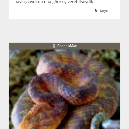
paylaşsaydı da ona göre oy verebilseydik
Kayıtlı
PhoenixMan