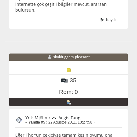
internette çok çeşitli bilgiler mevcut, ararsan
bulursun.
Kayıtlı
skulduggery pleasant
35
Rom: 0
Ynt: Mjöllnir vs. Aegis Fang
«
Yanıtla #5 :
22 Ağustos 2011, 13:27:58 »
Eğer Thor'un çekiciyse tamam kesin oyumu ona