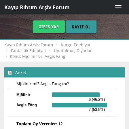
Kayıp Rıhtım Arşiv Forum
Toggle
naviga
GIRIŞ YAP
KAYIT OL
Kayıp Rıhtım Arşiv Forum
Kurgu Edebiyatı
Fantastik Edebiyat
Unutulmuş Diyarlar
Konu:
Mjöllnir vs. Aegis Fang
Anket
Mjöllnir mi? Aegis Fang mı?
Mjöllnir
6 (46.2%)
Aegis FAng
7 (53.8%)
Toplam Oy Verenler:
12