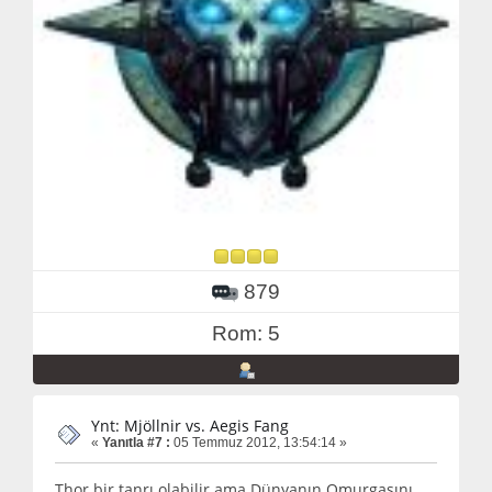
879
Rom: 5
Ynt: Mjöllnir vs. Aegis Fang
«
Yanıtla #7 :
05 Temmuz 2012, 13:54:14 »
Thor bir tanrı olabilir ama Dünyanın Omurgasını