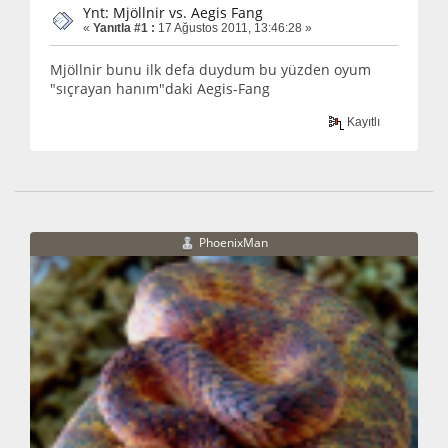
Ynt: Mjöllnir vs. Aegis Fang
«
Yanıtla #1 :
17 Ağustos 2011, 13:46:28 »
Mjöllnir bunu ilk defa duydum bu yüzden oyum
"sıçrayan hanım"daki Aegis-Fang
Kayıtlı
PhoenixMan