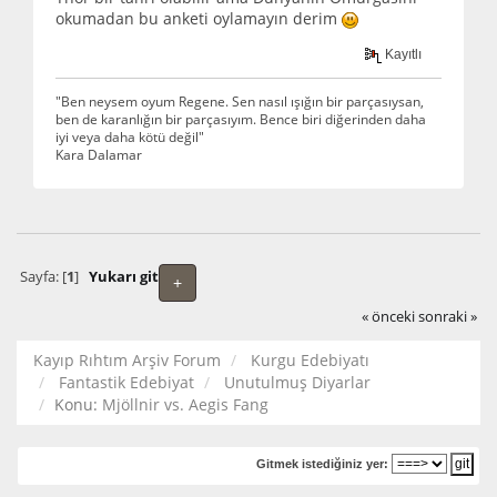
okumadan bu anketi oylamayın derim
Kayıtlı
"Ben neysem oyum Regene. Sen nasıl ışığın bir parçasıysan,
ben de karanlığın bir parçasıyım. Bence biri diğerinden daha
iyi veya daha kötü değil"
Kara Dalamar
Sayfa: [
1
]
Yukarı git
+
« önceki
sonraki »
Kayıp Rıhtım Arşiv Forum
Kurgu Edebiyatı
Fantastik Edebiyat
Unutulmuş Diyarlar
Konu:
Mjöllnir vs. Aegis Fang
Gitmek istediğiniz yer: