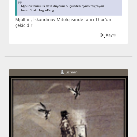
Mjöllnir bunu ilk defa duydum bu yüzden oyum "sıçrayan
hanım"daki Aegis-Fang
Mjöllnir, İskandinav Mitolojisinde tanrı Thor'un
çekicidir.
Kayıtlı
uzman