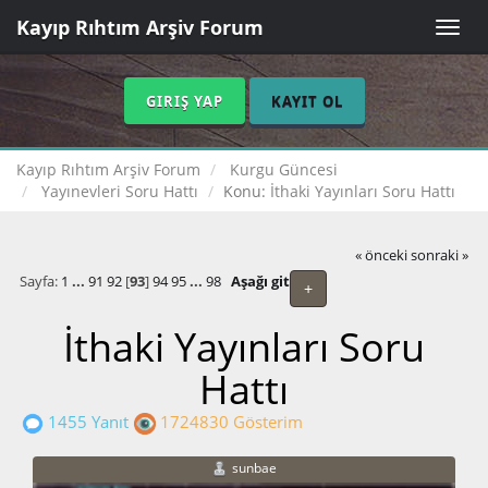
Kayıp Rıhtım Arşiv Forum
Toggle
naviga
GIRIŞ YAP
KAYIT OL
Kayıp Rıhtım Arşiv Forum
Kurgu Güncesi
Yayınevleri Soru Hattı
Konu:
İthaki Yayınları Soru Hattı
« önceki
sonraki »
Sayfa:
1
...
91
92
[
93
]
94
95
...
98
Aşağı git
+
İthaki Yayınları Soru
Hattı
1455 Yanıt
1724830 Gösterim
sunbae