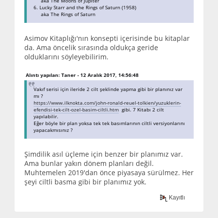
aka The Moons of Jupiter
6. Lucky Starr and the Rings of Saturn (1958)
aka The Rings of Saturn
Asimov Kitaplığı'nın konsepti içerisinde bu kitaplar
da. Ama öncelik sırasında oldukça geride
olduklarını söyleyebilirim.
Alıntı yapılan: Taner - 12 Aralık 2017, 14:56:48
Vakıf serisi için ileride 2 cilt şeklinde yapma gibi bir planınız var
mı ?
https://www.ilknokta.com/john-ronald-reuel-tolkien/yuzuklerin-
efendisi-tek-cilt-ozel-basim-ciltli.htm
gibi. 7 Kitabı 2 cilt
yapılabilir.
Eğer böyle bir plan yoksa tek tek basımlarının ciltli versiyonlarını
yapacakmısınız ?
Şimdilik asıl üçleme için benzer bir planımız var.
Ama bunlar yakın dönem planları değil.
Muhtemelen 2019'dan önce piyasaya sürülmez. Her
şeyi ciltli basma gibi bir planımız yok.
Kayıtlı