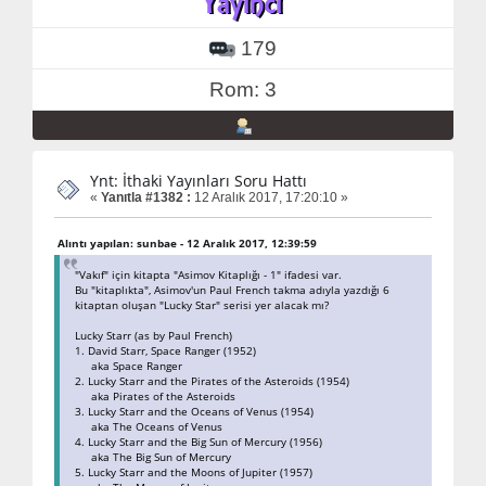
179
Rom: 3
Ynt: İthaki Yayınları Soru Hattı
«
Yanıtla #1382 :
12 Aralık 2017, 17:20:10 »
Alıntı yapılan: sunbae - 12 Aralık 2017, 12:39:59
"Vakıf" için kitapta "Asimov Kitaplığı - 1" ifadesi var.
Bu "kitaplıkta", Asimov'un Paul French takma adıyla yazdığı 6
kitaptan oluşan "Lucky Star" serisi yer alacak mı?
Lucky Starr (as by Paul French)
1. David Starr, Space Ranger (1952)
aka Space Ranger
2. Lucky Starr and the Pirates of the Asteroids (1954)
aka Pirates of the Asteroids
3. Lucky Starr and the Oceans of Venus (1954)
aka The Oceans of Venus
4. Lucky Starr and the Big Sun of Mercury (1956)
aka The Big Sun of Mercury
5. Lucky Starr and the Moons of Jupiter (1957)