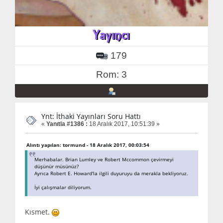
179
Rom: 3
Ynt: İthaki Yayınları Soru Hattı
«
Yanıtla #1386 :
18 Aralık 2017, 10:51:39 »
Alıntı yapılan: tormund - 18 Aralık 2017, 00:03:54
Merhabalar. Brian Lumley ve Robert Mccommon çevirmeyi
düşünür müsünüz?
Ayrıca Robert E. Howard'la ilgili duyuruyu da merakla bekliyoruz.
İyi çalışmalar diliyorum.
Kısmet.