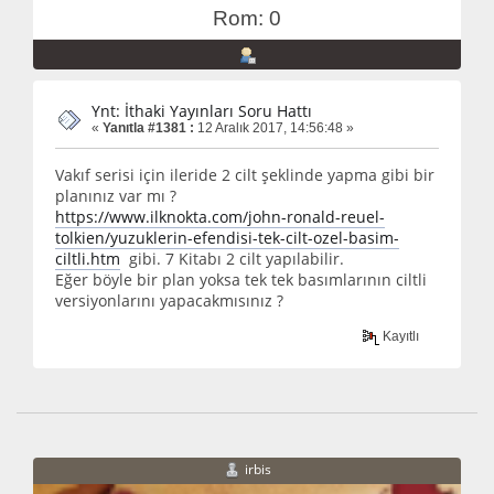
Rom: 0
Ynt: İthaki Yayınları Soru Hattı
«
Yanıtla #1381 :
12 Aralık 2017, 14:56:48 »
Vakıf serisi için ileride 2 cilt şeklinde yapma gibi bir
planınız var mı ?
https://www.ilknokta.com/john-ronald-reuel-
tolkien/yuzuklerin-efendisi-tek-cilt-ozel-basim-
ciltli.htm
gibi. 7 Kitabı 2 cilt yapılabilir.
Eğer böyle bir plan yoksa tek tek basımlarının ciltli
versiyonlarını yapacakmısınız ?
Kayıtlı
irbis