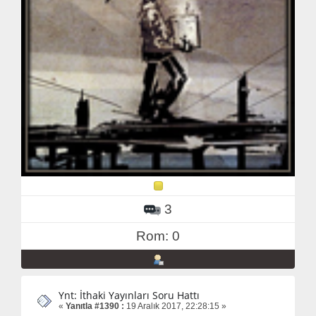
3
Rom: 0
Ynt: İthaki Yayınları Soru Hattı
«
Yanıtla #1390 :
19 Aralık 2017, 22:28:15 »