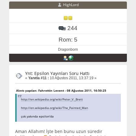
HighLord
244
Rom: 5
Dragonborn
Ynt: Epsilon Yayınları Soru Hattı
«
Yanıtla #11 :
10 Ağustos 2011, 13:37:19 »
Alıntı yapılan: Fahrettin Levent - 08 Ağustos 2011, 16:50:25
http://en.wikipedia.org/wiki/Peter_V._Brett
http://en.wikipedia.org/wiki/The_Painted_Man
çok yakında epsilon'da
Aman Allahım! İşte ben bunu uzun süredir