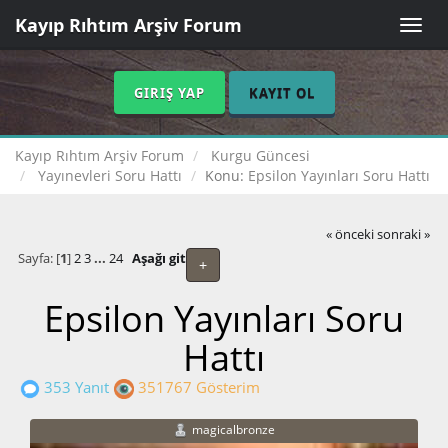
Kayıp Rıhtım Arşiv Forum
Toggle
naviga
GIRIŞ YAP
KAYIT OL
Kayıp Rıhtım Arşiv Forum
Kurgu Güncesi
Yayınevleri Soru Hattı
Konu:
Epsilon Yayınları Soru Hattı
« önceki
sonraki »
Sayfa: [
1
]
2
3
...
24
Aşağı git
+
Epsilon Yayınları Soru
Hattı
353 Yanıt
351767 Gösterim
magicalbronze