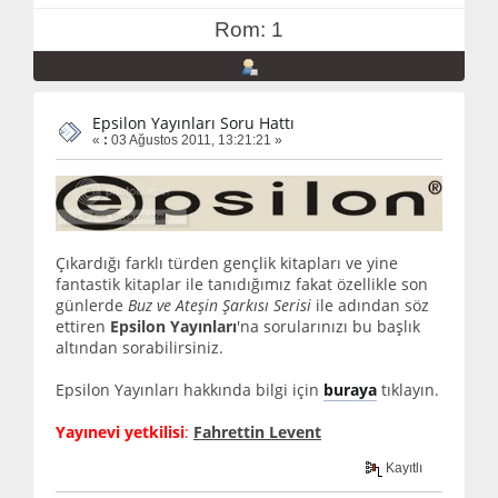
Rom: 1
Epsilon Yayınları Soru Hattı
«
:
03 Ağustos 2011, 13:21:21 »
Çıkardığı farklı türden gençlik kitapları ve yine
fantastik kitaplar ile tanıdığımız fakat özellikle son
günlerde
Buz ve Ateşin Şarkısı Serisi
ile adından söz
ettiren
Epsilon Yayınları
'na sorularınızı bu başlık
altından sorabilirsiniz.
Epsilon Yayınları hakkında bilgi için
buraya
tıklayın.
Yayınevi yetkilisi
:
Fahrettin Levent
Kayıtlı