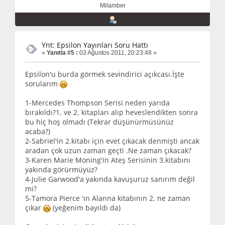
Milamber
Ynt: Epsilon Yayınları Soru Hattı
«
Yanıtla #5 :
03 Ağustos 2011, 20:23:48 »
Epsilon'u burda görmek sevindirici açıkcası.İşte
sorularım
1-Mercedes Thompson Serisi neden yarıda
bırakıldı?1. ve 2. kitapları alıp heveslendikten sonra
bu hiç hoş olmadı (Tekrar düşünürmüsünüz
acaba?)
2-Sabriel'in 2.kitabı için evet çıkacak denmişti ancak
aradan çok uzun zaman geçti .Ne zaman çıkacak?
3-Karen Marie Moning'in Ateş Serisinin 3.kitabını
yakında görürmüyüz?
4-Julie Garwood'a yakında kavuşuruz sanırım değil
mi?
5-Tamora Pierce 'ın Alanna kitabının 2. ne zaman
çıkar
(yeğenim bayıldı da)