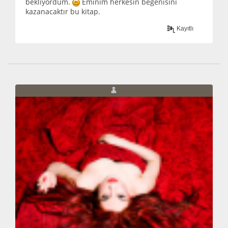
bekliyordum.
Eminim herkesin beğenisini
kazanacaktır bu kitap.
Kayıtlı