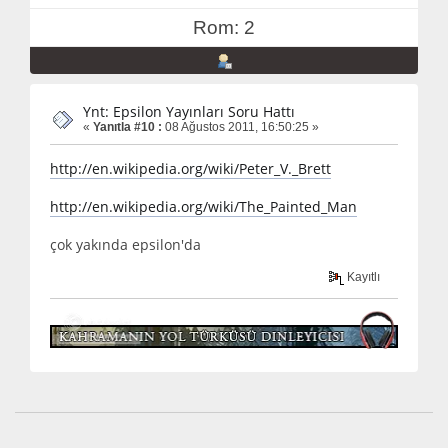
Rom: 2
Ynt: Epsilon Yayınları Soru Hattı
«
Yanıtla #10 :
08 Ağustos 2011, 16:50:25 »
http://en.wikipedia.org/wiki/Peter_V._Brett
http://en.wikipedia.org/wiki/The_Painted_Man
çok yakında epsilon'da
Kayıtlı