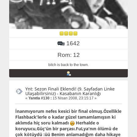
1642
Rom: 12
bitch is back to the town.
Ynt: Sezon Finali Eklendi! (9. Sayfadan Linke
Ulaşabilirsiniz) - Kasabanın Karanlığı
«
Yanıtla #130 :
15 Nisan 2008, 23:15:17 »
İnanmıyorum nefes kesici bir final olmuş.Özellikle
Flashback'lerle o kadar güzel tamamlamışsın ki
aklımda hiç soru kalmadı
Herhalde o
koruyucu,Güç'ün bir parçası.FuLya'nın ölümü de
çok kötüydü :üü Benim anlamadığım daha hikaye