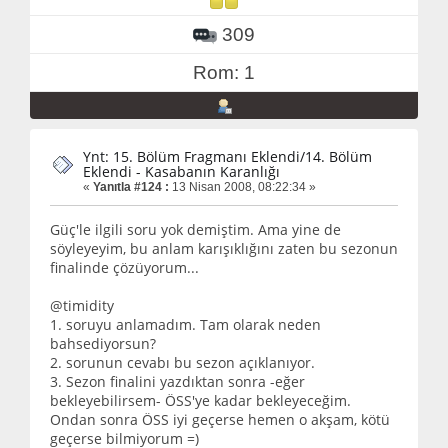
309
Rom: 1
Ynt: 15. Bölüm Fragmanı Eklendi/14. Bölüm
Eklendi - Kasabanın Karanlığı
«
Yanıtla #124 :
13 Nisan 2008, 08:22:34 »
Güç'le ilgili soru yok demiştim. Ama yine de
söyleyeyim, bu anlam karışıklığını zaten bu sezonun
finalinde çözüyorum...
@timidity
1. soruyu anlamadım. Tam olarak neden
bahsediyorsun?
2. sorunun cevabı bu sezon açıklanıyor.
3. Sezon finalini yazdıktan sonra -eğer
bekleyebilirsem- ÖSS'ye kadar bekleyeceğim.
Ondan sonra ÖSS iyi geçerse hemen o akşam, kötü
geçerse bilmiyorum =)