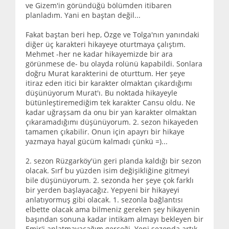
ve Gizem'in göründüğü bölümden itibaren
planladım. Yani en baştan değil...
Fakat baştan beri hep, Özge ve Tolga'nın yanındaki
diğer üç karakteri hikayeye oturtmaya çalıştım.
Mehmet -her ne kadar hikayemizde bir ara
görünmese de- bu olayda rolünü kapabildi. Sonlara
doğru Murat karakterini de oturttum. Her şeye
itiraz eden itici bir karakter olmaktan çıkardığımı
düşünüyorum Murat'ı. Bu noktada hikayeyle
bütünleştiremediğim tek karakter Cansu oldu. Ne
kadar uğraşsam da onu bir yan karakter olmaktan
çıkaramadığımı düşünüyorum. 2. sezon hikayeden
tamamen çıkabilir. Onun için apayrı bir hikaye
yazmaya hayal gücüm kalmadı çünkü =)...
2. sezon Rüzgarköy'ün geri planda kaldığı bir sezon
olacak. Sırf bu yüzden isim değişikliğine gitmeyi
bile düşünüyorum. 2. sezonda her şeye çok farklı
bir yerden başlayacağız. Yepyeni bir hikayeyi
anlatıyormuş gibi olacak. 1. sezonla bağlantısı
elbette olacak ama bilmeniz gereken şey hikayenin
başından sonuna kadar intikam almayı bekleyen bir
Emir'i anlatmayacağım gerçeği. Yeni sezonda artık