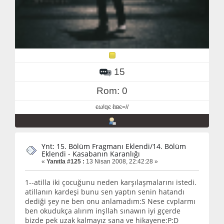
15
Rom: 0
єω!qє ℓιвє=//
Ynt: 15. Bölüm Fragmanı Eklendi/14. Bölüm
Eklendi - Kasabanın Karanlığı
«
Yanıtla #125 :
13 Nisan 2008, 22:42:28 »
1--atilla iki çocuğunu neden karşılaşmalarını istedi.
atillanın kardeşi bunu sen yaptın senin hatandı
dediği şey ne ben onu anlamadım:S Nese cvplarmı
ben okudukça alırım inşllah sınawın iyi gçerde
bizde pek uzak kalmayız sana ve hikayene:P:D