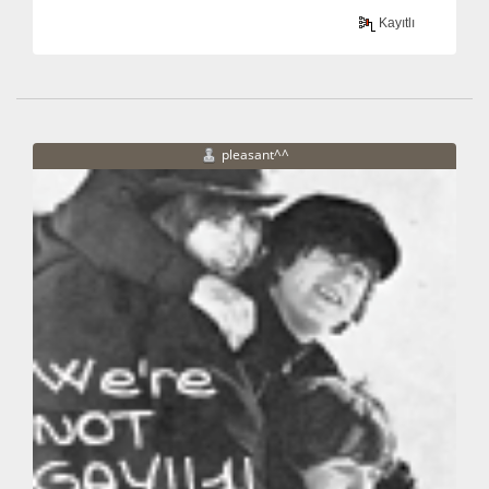
Kayıtlı
pleasant^^