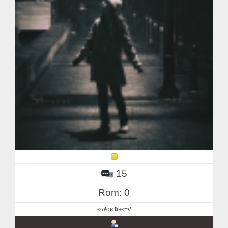
15
Rom: 0
єω!qє ℓιвє=//