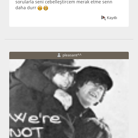
sorularla seni cebelleştircem merak etme senn
daha durr
Kayıtlı
pleasant^^