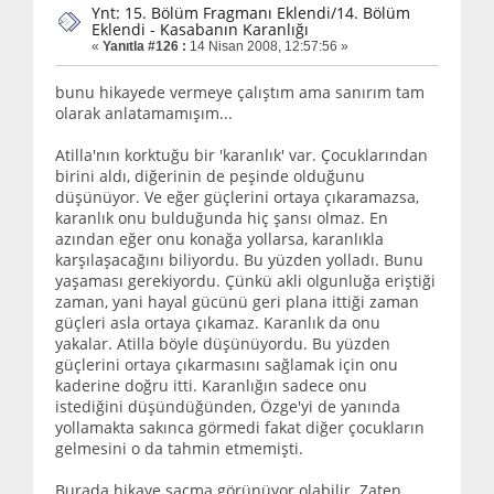
Ynt: 15. Bölüm Fragmanı Eklendi/14. Bölüm
Eklendi - Kasabanın Karanlığı
«
Yanıtla #126 :
14 Nisan 2008, 12:57:56 »
bunu hikayede vermeye çalıştım ama sanırım tam
olarak anlatamamışım...
Atilla'nın korktuğu bir 'karanlık' var. Çocuklarından
birini aldı, diğerinin de peşinde olduğunu
düşünüyor. Ve eğer güçlerini ortaya çıkaramazsa,
karanlık onu bulduğunda hiç şansı olmaz. En
azından eğer onu konağa yollarsa, karanlıkla
karşılaşacağını biliyordu. Bu yüzden yolladı. Bunu
yaşaması gerekiyordu. Çünkü akli olgunluğa eriştiği
zaman, yani hayal gücünü geri plana ittiği zaman
güçleri asla ortaya çıkamaz. Karanlık da onu
yakalar. Atilla böyle düşünüyordu. Bu yüzden
güçlerini ortaya çıkarmasını sağlamak için onu
kaderine doğru itti. Karanlığın sadece onu
istediğini düşündüğünden, Özge'yi de yanında
yollamakta sakınca görmedi fakat diğer çocukların
gelmesini o da tahmin etmemişti.
Burada hikaye saçma görünüyor olabilir. Zaten