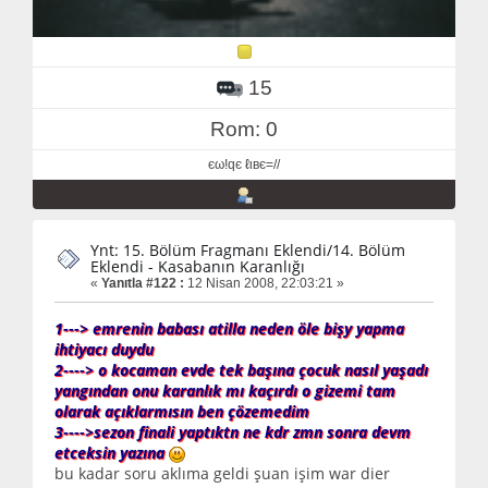
15
Rom: 0
єω!qє ℓιвє=//
Ynt: 15. Bölüm Fragmanı Eklendi/14. Bölüm
Eklendi - Kasabanın Karanlığı
«
Yanıtla #122 :
12 Nisan 2008, 22:03:21 »
1---> emrenin babası atilla neden öle bişy yapma
ihtiyacı duydu
2----> o kocaman evde tek başına çocuk nasıl yaşadı
yangından onu karanlık mı kaçırdı o gizemi tam
olarak açıklarmısın ben çözemedim
3---->sezon finali yaptıktn ne kdr zmn sonra devm
etceksin yazına
bu kadar soru aklıma geldi şuan işim war dier