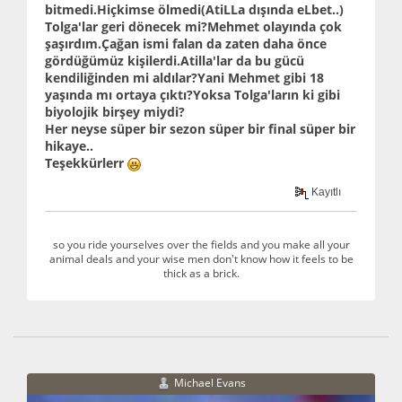
bitmedi.Hiçkimse ölmedi(AtiLLa dışında eLbet..)
Tolga'lar geri dönecek mi?Mehmet olayında çok
şaşırdım.Çağan ismi falan da zaten daha önce
gördüğümüz kişilerdi.Atilla'lar da bu gücü
kendiliğinden mi aldılar?Yani Mehmet gibi 18
yaşında mı ortaya çıktı?Yoksa Tolga'ların ki gibi
biyolojik birşey miydi?
Her neyse süper bir sezon süper bir final süper bir
hikaye..
Teşekkürlerr
Kayıtlı
so you ride yourselves over the fields and you make all your
animal deals and your wise men don't know how it feels to be
thick as a brick.
Michael Evans