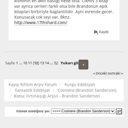
kisminin en aktif basligi nede olsa. Cikmis 3 kitap
var ayrica serileri farkli olsa bile Brandonun epik
kitaplari birbiriyle baglantilidir. Ayni evrende gecer.
Konusacak cok seyi var. Bknz.
http://www.17thshard.com/
Kayıtlı
Sayfa:
1
...
10
11
[
12
]
13
14
...
52
Yukarı git
+
« önceki
sonraki »
Kayıp Rıhtım Arşiv Forum
Kurgu Edebiyatı
Fantastik Edebiyat
Cosmere (Brandon Sanderson)
Konu:
Fırtınaışığı Arşivi - Brandon Sanderson
Gitmek istediğiniz yer: