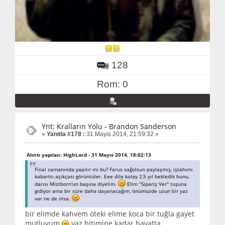
128
Rom: 0
Ynt: Kralların Yolu - Brandon Sanderson
«
Yanıtla #178 :
31 Mayıs 2014, 21:59:32 »
Alıntı yapılan: HighLord - 31 Mayıs 2014, 18:02:13
Final zamanında yapılır mı bu? Farus sağolsun paylaşmış, iştahımı
kabarttı açıkçası görüntüler. Eee dile kolay 2,5 yıl bekledik bunu,
darısı Mistborn'un başına diyelim.
Elim ''Sipariş Ver'' tuşuna
gidiyor ama bir süre daha dayanacağım, önümüzde uzun bir yaz
var ne de olsa.
bir elimde kahvem öteki elime koca bir tuğla gayet
mutluyum
yaz bitimine kadar hayatta