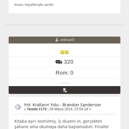
İnsan, hayalleriyle vardır.
zekican5
320
Rom: 0
.............
Ynt: Kralların Yolu - Brandon Sanderson
«
Yanıtla #170 :
30 Mayıs 2014, 23:54:18 »
Kitaba aşırı özenilmiş. İç düzeni vs. gerçekten
şahane ama okumaya daha başlamadım. Finaller