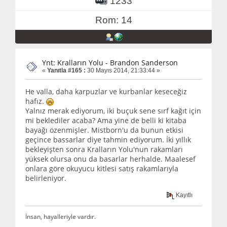
1233
Rom: 14
Ynt: Kralların Yolu - Brandon Sanderson
«
Yanıtla #165 :
30 Mayıs 2014, 21:33:44 »
He valla, daha karpuzlar ve kurbanlar keseceğiz
hafız.
Yalnız merak ediyorum, iki buçuk sene sırf kağıt için
mi beklediler acaba? Ama yine de belli ki kitaba
bayağı özenmişler. Mistborn'u da bunun etkisi
geçince bassarlar diye tahmin ediyorum. İki yıllık
bekleyişten sonra Kralların Yolu'nun rakamları
yüksek olursa onu da basarlar herhalde. Maalesef
onlara göre okuyucu kitlesi satış rakamlarıyla
belirleniyor.
Kayıtlı
İnsan, hayalleriyle vardır.