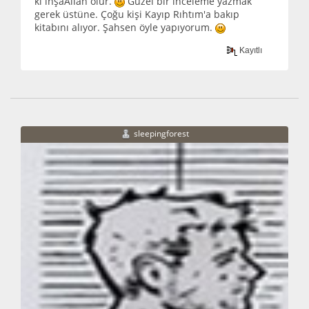
ki inşaAllah olur.
Güzel bir inceleme yazmak
gerek üstüne. Çoğu kişi Kayıp Rıhtım'a bakıp
kitabını alıyor. Şahsen öyle yapıyorum.
Kayıtlı
sleepingforest