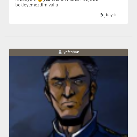
bekleyemezdim valla
Kayıtlı
yafeshan