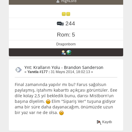
HighLord
244
Rom: 5
Dragonborn
Ynt: Kralların Yolu - Brandon Sanderson
«
Yanıtla #177 :
31 Mayıs 2014, 18:02:13 »
Final zamanında yapılır mı bu? Farus sağolsun
paylaşmış, iştahımı kabarttı açıkçası görüntüler. Eee
dile kolay 2,5 yıl bekledik bunu, darısı Mistborn'un
başına diyelim.
Elim ''Sipariş Ver'' tuşuna gidiyor
ama bir süre daha dayanacağım, önümüzde uzun
bir yaz var ne de olsa.
Kayıtlı