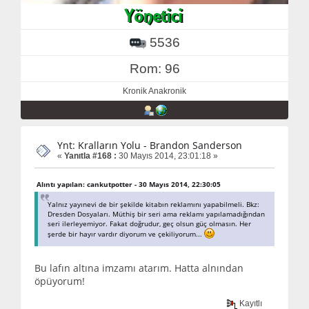
5536
Rom: 96
Kronik Anakronik
Ynt: Kralların Yolu - Brandon Sanderson
«
Yanıtla #168 :
30 Mayıs 2014, 23:01:18 »
Alıntı yapılan: cankutpotter - 30 Mayıs 2014, 22:30:05
Yalnız yayınevi de bir şekilde kitabın reklamını yapabilmeli. Bkz:
Dresden Dosyaları. Müthiş bir seri ama reklamı yapılamadığından
seri ilerleyemiyor. Fakat doğrudur, geç olsun güç olmasın. Her
şerde bir hayır vardır diyorum ve çekiliyorum...
Bu lafın altına imzamı atarım. Hatta alnından
öpüyorum!
Kayıtlı