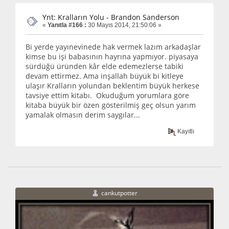
Ynt: Kralların Yolu - Brandon Sanderson
«
Yanıtla #166 :
30 Mayıs 2014, 21:50:06 »
Bi yerde yayınevinede hak vermek lazım arkadaşlar
kimse bu işi babasının hayrına yapmıyor. piyasaya
sürdüğü üründen kâr elde edemezlerse tabiki
devam ettirmez. Ama inşallah büyük bi kitleye
ulaşır Kralların yolundan beklentim büyük herkese
tavsiye ettim kitabı. Okuduğum yorumlara göre
kitaba büyük bir özen gösterilmiş geç olsun yarım
yamalak olmasın derim saygılar...
Kayıtlı
cankutpotter