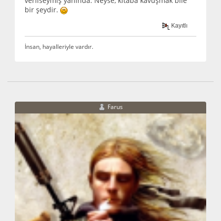
verilseymiş yanında. Neyse, kitaba kavuşmak bile
bir şeydir.
Kayıtlı
İnsan, hayalleriyle vardır.
Farus