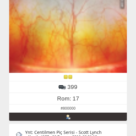
399
Rom: 17
#800000
Ynt: Centilmen Piç Serisi - Scott Lynch