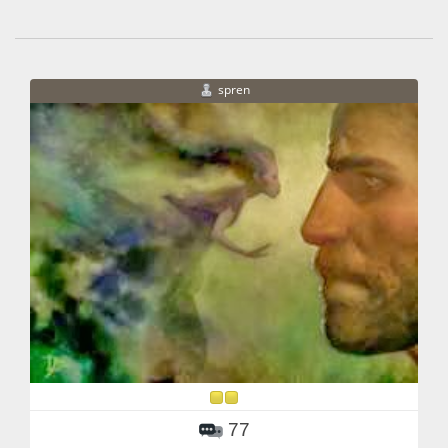
spren
77