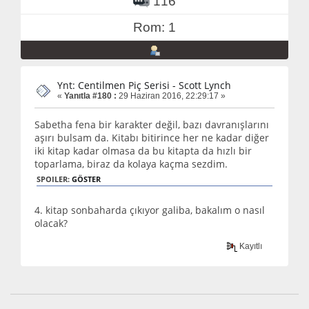
116
Rom: 1
Ynt: Centilmen Piç Serisi - Scott Lynch
«
Yanıtla #180 :
29 Haziran 2016, 22:29:17 »
Sabetha fena bir karakter değil, bazı davranışlarını
aşırı bulsam da. Kitabı bitirince her ne kadar diğer
iki kitap kadar olmasa da bu kitapta da hızlı bir
toparlama, biraz da kolaya kaçma sezdim.
SPOILER:
GÖSTER
4. kitap sonbaharda çıkıyor galiba, bakalım o nasıl
olacak?
Kayıtlı