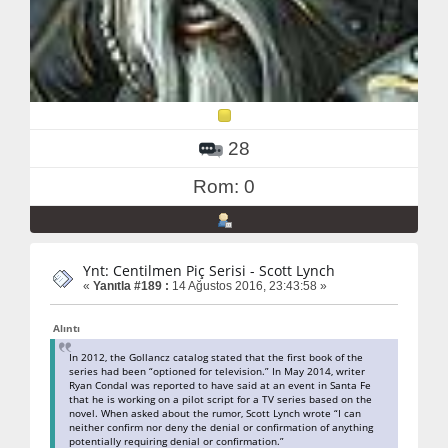
28
Rom: 0
Ynt: Centilmen Piç Serisi - Scott Lynch
«
Yanıtla #189 :
14 Ağustos 2016, 23:43:58 »
Alıntı
In 2012, the Gollancz catalog stated that the first book of the
series had been “optioned for television.” In May 2014, writer
Ryan Condal was reported to have said at an event in Santa Fe
that he is working on a pilot script for a TV series based on the
novel. When asked about the rumor, Scott Lynch wrote “I can
neither confirm nor deny the denial or confirmation of anything
potentially requiring denial or confirmation.”