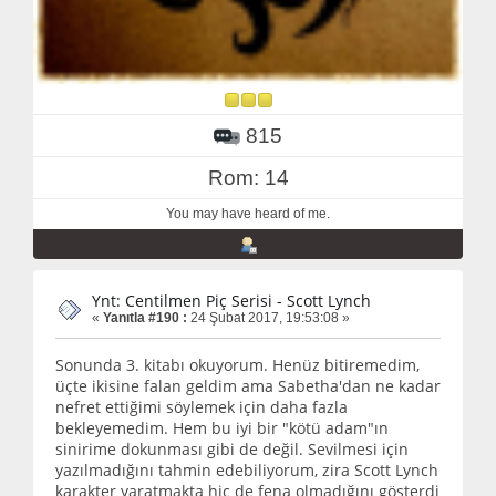
815
Rom: 14
You may have heard of me.
Ynt: Centilmen Piç Serisi - Scott Lynch
«
Yanıtla #190 :
24 Şubat 2017, 19:53:08 »
Sonunda 3. kitabı okuyorum. Henüz bitiremedim,
üçte ikisine falan geldim ama Sabetha'dan ne kadar
nefret ettiğimi söylemek için daha fazla
bekleyemedim. Hem bu iyi bir "kötü adam"ın
sinirime dokunması gibi de değil. Sevilmesi için
yazılmadığını tahmin edebiliyorum, zira Scott Lynch
karakter yaratmakta hiç de fena olmadığını gösterdi