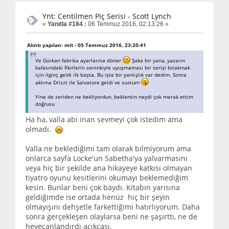
Ynt: Centilmen Piç Serisi - Scott Lynch
«
Yanıtla #184 :
06 Temmuz 2016, 02:13:26 »
Alıntı yapılan: mit - 05 Temmuz 2016, 23:20:41
Ve Gürkan fabrika ayarlarına döner
Şaka bir yana, yazarın
kafasındaki fikirlerin seninkiyle uyuşmaması bir seriyi bıtakmak
için ilginç geldi ilk başta. Bu işte bir yanlışlık var dedim. Sonra
aklıma Drizzt ile Salvatore geldi ve sustum
Yine de seriden ne bekliyordun, beklentin neydi çok merak ettim
doğrusu
Ha ha, valla abi inan sevmeyi çok istedim ama
olmadı.
Valla ne beklediğimi tam olarak bilmiyorum ama
onlarca sayfa Locke'un Sabetha'ya yalvarmasını
veya hiç bir şekilde ana hikayeye katkısı olmayan
tiyatro oyunu kesitlerini okumayı beklemediğim
kesin. Bunlar beni çok baydı. Kitabın yarısına
geldiğimde ise ortada henüz hiç bir şeyin
olmayışını dehşetle farkettiğimi hatırlıyorum. Daha
sonra gerçekleşen olaylarsa beni ne şaşırttı, ne de
heyecanlandırdı açıkçası.