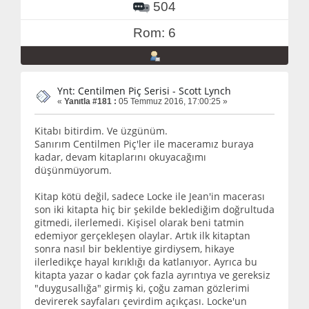
504
Rom: 6
Ynt: Centilmen Piç Serisi - Scott Lynch
«
Yanıtla #181 :
05 Temmuz 2016, 17:00:25 »
Kitabı bitirdim. Ve üzgünüm.
Sanırım Centilmen Piç'ler ile maceramız buraya
kadar, devam kitaplarını okuyacağımı
düşünmüyorum.
Kitap kötü değil, sadece Locke ile Jean'in macerası
son iki kitapta hiç bir şekilde beklediğim doğrultuda
gitmedi, ilerlemedi. Kişisel olarak beni tatmin
edemiyor gerçekleşen olaylar. Artık ilk kitaptan
sonra nasıl bir beklentiye girdiysem, hikaye
ilerledikçe hayal kırıklığı da katlanıyor. Ayrıca bu
kitapta yazar o kadar çok fazla ayrıntıya ve gereksiz
"duygusallığa" girmiş ki, çoğu zaman gözlerimi
devirerek sayfaları çevirdim açıkçası. Locke'un