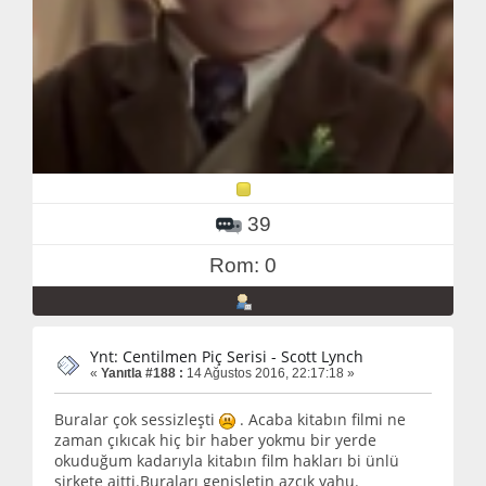
39
Rom: 0
Ynt: Centilmen Piç Serisi - Scott Lynch
«
Yanıtla #188 :
14 Ağustos 2016, 22:17:18 »
Buralar çok sessizleşti
. Acaba kitabın filmi ne
zaman çıkıcak hiç bir haber yokmu bir yerde
okuduğum kadarıyla kitabın film hakları bi ünlü
şirkete aitti.Buraları genişletin azcık yahu.