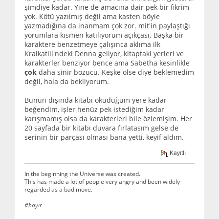
şimdiye kadar. Yine de amacına dair pek bir fikrim
yok. Kötü yazılmış değil ama kasten böyle
yazmadığına da inanmam çok zor. mit'in paylaştığı
yorumlara kısmen katılıyorum açıkçası. Başka bir
karaktere benzetmeye çalışınca aklıma ilk
Kralkatili'ndeki Denna geliyor, kitaptaki yerleri ve
karakterler benziyor bence ama Sabetha kesinlikle
çok
daha sinir bozucu. Keşke ölse diye beklemedim
değil, hala da bekliyorum.
Bunun dışında kitabı okuduğum yere kadar
beğendim, işler henüz pek istediğim kadar
karışmamış olsa da karakterleri bile özlemişim. Her
20 sayfada bir kitabı duvara fırlatasım gelse de
serinin bir parçası olması bana yetti, keyif aldım.
Kayıtlı
In the beginning the Universe was created.
This has made a lot of people very angry and been widely
regarded as a bad move.
#hayır