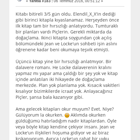
«
Yanıtla #183 :
06 Temmuz 2016, 00:51:12 »
Kitabı bitireli 3/5 gün oldu. Elendil_X_X'in dediği
gibi birinci kitapla kıyaslanamaz. Herşeyden önce
ilk kitap tam bir hırsızlığı anlatıyordu. Tumturaklı
bir planları vardı Piçlerin. Gerekli miktarda da
doğaçlama. Ikinci kitapta soygundan çok açılış
bölümündeki Jean ve Locke'un sohbeti işin aslını
öğrenene kadar beni okumaya teşvik etmişti.
Üçüncü kitap yine bir hırsızlığı anlatmıyor. Bir
dalavere romanı. He Locke dalaverenin kralını
yapmaz mı yapar ama çaldığı bir şey yok ve kitap
içinde anlatılan iki hikayede de doğaçlama
merkezde. Plan yok planlama yok. Kısacık vakitleri
kısalıyor bizimkilerde icraat yok. Anlayacağınız
Piçler, şansa bala kazanıyor gibi.
Ama gelecek kitapları okur muyum? Evet. Niye?
Gülüyorum la okurken.
Aklımda okurken
güldüğümü hatırladığım nadir kitaplardan. Öyle
veya böyle kitap kendine çekiyor insanı. Jean ve
Locke'un ilişkileri hoşuma gidiyor ve az biraz
kıskanıyorum. Ayrıca Locke'un rahat bir uyku