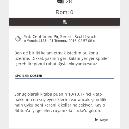
28
Rom: 0
Ynt: Centilmen Piç Serisi - Scott Lynch
«
Yanıtla #185 :
21 Temmuz 2016, 02:57:08 »
Ben de bir iki kelam etmek istedim bu konu
üzerine. Dikkat, yazının geri kalanı yer yer spoiler
içerebilir; gönül rahatlığıyla okuyamazsınız.
SPOILER:
GÖSTER
Sonuç olarak kitaba puanın 10/10. İkinci kitap
hakkında da söyleyeceklerim var ancak, şimdilik
hain uyku beni karanlık kollarına çekiyor. Kayıp
Rıhtım'a iyi geceler, rüyanızda Locke'u görün.
Kayıtlı