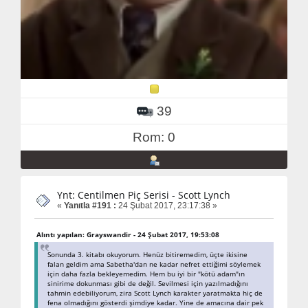
39
Rom: 0
Ynt: Centilmen Piç Serisi - Scott Lynch
«
Yanıtla #191 :
24 Şubat 2017, 23:17:38 »
Alıntı yapılan: Grayswandir - 24 Şubat 2017, 19:53:08
Sonunda 3. kitabı okuyorum. Henüz bitiremedim, üçte ikisine
falan geldim ama Sabetha'dan ne kadar nefret ettiğimi söylemek
için daha fazla bekleyemedim. Hem bu iyi bir "kötü adam"ın
sinirime dokunması gibi de değil. Sevilmesi için yazılmadığını
tahmin edebiliyorum, zira Scott Lynch karakter yaratmakta hiç de
fena olmadığını gösterdi şimdiye kadar. Yine de amacına dair pek