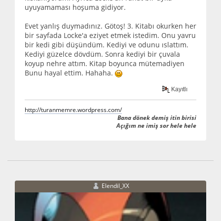
uyuyamaması hoşuma gidiyor.
Evet yanlış duymadınız. Götoş! 3. Kitabı okurken her
bir sayfada Locke'a eziyet etmek istedim. Onu yavru
bir kedi gibi düşündüm. Kediyi ve odunu ıslattım.
Kediyi güzelce dövdüm. Sonra kediyi bir çuvala
koyup nehre attım. Kitap boyunca mütemadiyen
Bunu hayal ettim. Hahaha.
Kayıtlı
http://turanmemre.wordpress.com/
Bana dönek demiş itin birisi
Açığım ne imiş sor hele hele
Elendil_XX