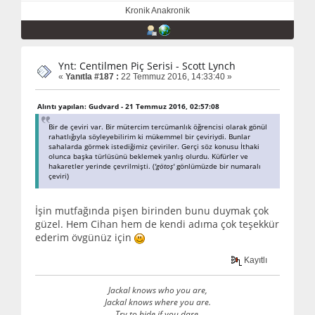
Kronik Anakronik
Ynt: Centilmen Piç Serisi - Scott Lynch
«
Yanıtla #187 :
22 Temmuz 2016, 14:33:40 »
Alıntı yapılan: Gudvard - 21 Temmuz 2016, 02:57:08
Bir de çeviri var. Bir mütercim tercümanlık öğrencisi olarak gönül
rahatlığıyla söyleyebilirim ki mükemmel bir çeviriydi. Bunlar
sahalarda görmek istediğimiz çeviriler. Gerçi söz konusu İthaki
olunca başka türlüsünü beklemek yanlış olurdu. Küfürler ve
hakaretler yerinde çevrilmişti. (
'götoş'
gönlümüzde bir numaralı
çeviri)
İşin mutfağında pişen birinden bunu duymak çok
güzel. Hem Cihan hem de kendi adıma çok teşekkür
ederim övgünüz için
Kayıtlı
Jackal knows who you are,
Jackal knows where you are.
Try to hide if you dare.