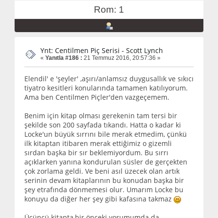
Rom: 1
Ynt: Centilmen Piç Serisi - Scott Lynch
«
Yanıtla #186 :
21 Temmuz 2016, 20:57:36 »
Elendil' e 'şeyler' ,aşırı/anlamsız duygusallık ve sıkıcı
tiyatro kesitleri konularında tamamen katılıyorum.
Ama ben Centilmen Piçler'den vazgeçemem.
Benim için kitap olması gerekenin tam tersi bir
şekilde son 200 sayfada tıkandı. Hatta o kadar ki
Locke'un büyük sırrını bile merak etmedim, çünkü
ilk kitaptan itibaren merak ettiğimiz o gizemli
sırdan başka bir sır beklemiyordum. Bu sırrı
açıklarken yanına kondurulan süsler de gerçekten
çok zorlama geldi. Ve beni asıl üzecek olan artık
serinin devam kitaplarının bu konudan başka bir
şey etrafında dönmemesi olur. Umarım Locke bu
konuyu da diğer her şey gibi kafasına takmaz
Üçüncü kitapta,bir önceki yorumumda da