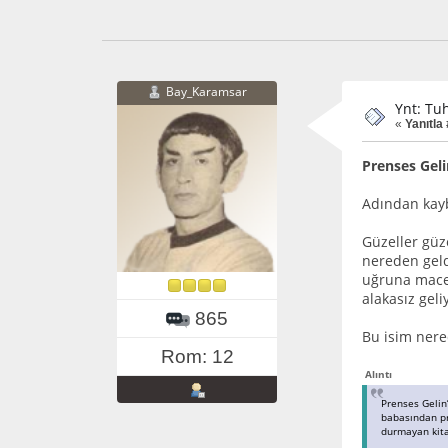
Bay_Karamsar
Ynt: Tuh
«
Yanıtla 
Prenses Gel
Adından kayb
Güzeller güze
nereden geld
uğruna macer
alakasız geli
865
Bu isim nere
Rom: 12
Alıntı
Prenses Gelin’
babasından pre
durmayan kita