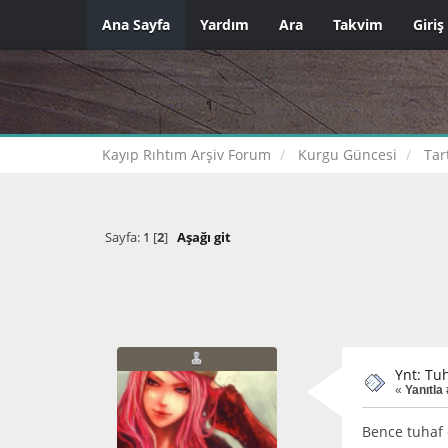
Ana Sayfa
Yardım
Ara
Takvim
Giriş
Kayıp Rıhtım Arşiv Forum
Kurgu Güncesi
Tar
Sayfa:
1
[
2
]
Aşağı git
Ynt: Tuh
«
Yanıtla 
Bence tuhaf 