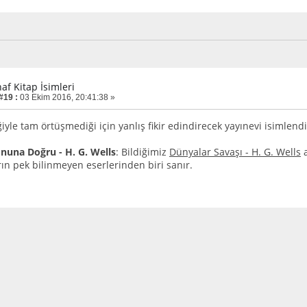
af Kitap İsimleri
#19 :
03 Ekim 2016, 20:41:38 »
ğiyle tam örtüşmediği için yanlış fikir edindirecek yayınevi isimlen
nuna Doğru - H. G. Wells
: Bildiğimiz
Dünyalar Savaşı - H. G. Wells
a
ın pek bilinmeyen eserlerinden biri sanır.