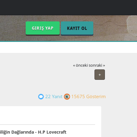
GIRIŞ YAP
KAYIT OL
« önceki
sonraki »
+
22 Yanıt
15675 Gösterim
iliğin Dağlarında - H.P Lovecraft