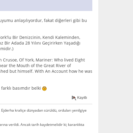
yumu anlaşılıyordur, fakat diğerleri gibi bu
ork'lu Bir Denizcinin, Kendi Kaleminden,
z Bir Adada 28 Yılını Geçirirken Yaşadığı
midir.)
 Crusoe, Of York, Mariner: Who lived Eight
near the Mouth of the Great River of
shed but himself. With An Account how he was
 farklı basımdır belki
Kayıtlı
ı. Ejderha kraliçe dünyadan sürüldü, orduları yenilgiye
ına verildi. Ancak tarih kaydetmelidir ki; karanlıkta