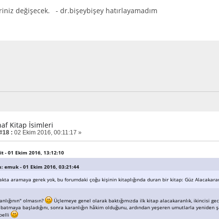
riniz değişecek. - dr.bişeybişey hatırlayamadım
af Kitap İsimleri
#18 :
02 Ekim 2016, 00:11:17 »
it - 01 Ekim 2016, 13:12:10
an: emuk - 01 Ekim 2016, 03:21:44
akta aramaya gerek yok, bu forumdaki çoğu kişinin kitaplığında duran bir kitap: Güz Alacakara
anlığının" olmasın?
Üçlemeye genel olarak baktığımızda ilk kitap alacakaranlık, ikincisi gec
atmaya başladığını, sonra karanlığın hâkim olduğunu, ardından yeşeren umutlarla yeniden şa
belli