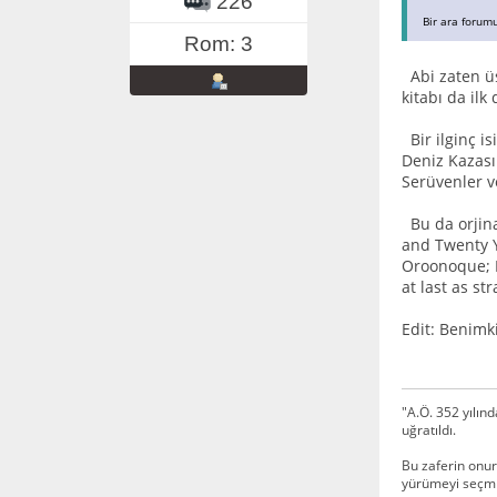
226
Bir ara forum
Rom: 3
Abi zaten üs
kitabı da il
Bir ilginç i
Deniz Kazası
Serüvenler v
Bu da orjina
and Twenty Y
Oroonoque; H
at last as st
Edit: Benimk
"A.Ö. 352 yılın
uğratıldı.
Bu zaferin onur
yürümeyi seçmi