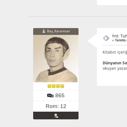
Bay_Karamsar
Ynt: Tuh
«
Yanıtla 
Kitabın içeri
Dünyanın So
okuyan yazar
865
Rom: 12