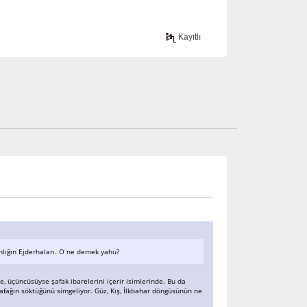
Kayıtlı
nlığın Ejderhaları. O ne demek yahu?
e, üçüncüsüyse şafak ibarelerini içerir isimlerinde. Bu da
fağın söktüğünü simgeliyor. Güz, Kış, İlkbahar döngüsünün ne