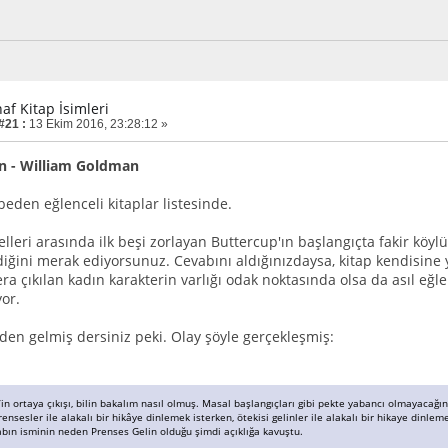
af Kitap İsimleri
#21 :
13 Ekim 2016, 23:28:12 »
in - William Goldman
eden eğlenceli kitaplar listesinde.
lleri arasında ilk beşi zorlayan Buttercup'ın başlangıçta fakir köyl
iğini merak ediyorsunuz. Cevabını aldığınızdaysa, kitap kendisine y
a çıkılan kadın karakterin varlığı odak noktasında olsa da asıl eğl
yor.
den gelmiş dersiniz peki. Olay şöyle gerçekleşmiş:
in ortaya çıkışı, bilin bakalım nasıl olmuş. Masal başlangıçları gibi pekte yabancı olmayacağın
nsesler ile alakalı bir hikâye dinlemek isterken, ötekisi gelinler ile alakalı bir hikaye dinlem
bın isminin neden Prenses Gelin olduğu şimdi açıklığa kavuştu.