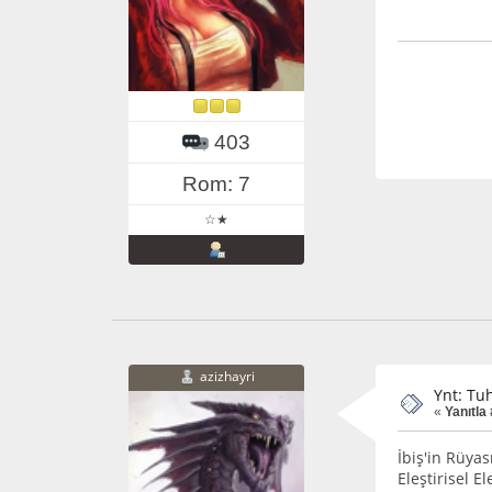
403
Rom: 7
☆★
azizhayri
Ynt: Tuh
«
Yanıtla 
İbiş'in Rüyas
Eleştirisel E