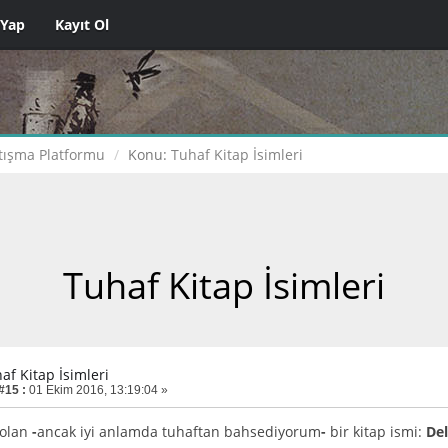
 Yap
Kayıt Ol
tışma Platformu
Konu:
Tuhaf Kitap İsimleri
Tuhaf Kitap İsimleri
af Kitap İsimleri
#15 :
01 Ekim 2016, 13:19:04 »
olan
-
ancak iyi anlamda tuhaftan bahsediyorum
-
bir kitap ismi:
Del