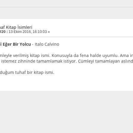
af Kitap İsimleri
#20 :
13 Ekim 2016, 16:10:03 »
i Eğer Bir Yolcu
- Italo Calvino
mleyle verilmiş kitap ismi. Konusuyla da fena halde uyumlu. Ama 
r istemez zihninde tamamlamak istiyor. Cümleyi tamamlayan aslında 
duğum tuhaf bir kitap ismi.