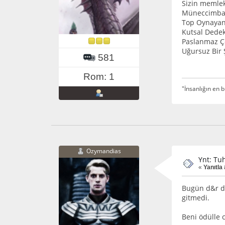
Sizin memlek
Müneccimbaş
Top Oynayan
Kutsal Dedek
Paslanmaz Çe
Uğursuz Bir 
581
Rom: 1
"İnsanlığın en b
Ozymandias
Ynt: Tuh
«
Yanıtla 
Bugün d&r da
gitmedi.
Beni ödülle 