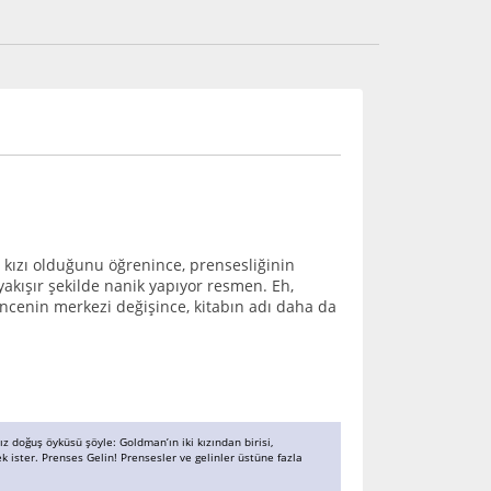
ü kızı olduğunu öğrenince, prensesliğinin
akışır şekilde nanik yapıyor resmen. Eh,
encenin merkezi değişince, kitabın adı daha da
ız doğuş öyküsü şöyle: Goldman’ın iki kızından birisi,
ek ister. Prenses Gelin! Prensesler ve gelinler üstüne fazla