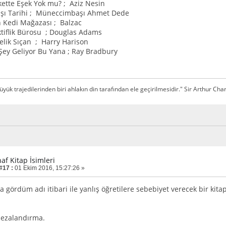
ette Eşek Yok mu? ; Aziz Nesin
ı Tarihi ; Müneccimbaşı Ahmet Dede
 Kedi Mağazası ; Balzac
tiflik Bürosu ; Douglas Adams
lik Sıçan ; Harry Harison
Şey Geliyor Bu Yana ; Ray Bradbury
üyük trajedilerinden biri ahlakın din tarafından ele geçirilmesidir." Sir Arthur Cha
af Kitap İsimleri
#17 :
01 Ekim 2016, 15:27:26 »
 gördüm adı itibari ile yanlış öğretilere sebebiyet verecek bir k
cezalandırma.