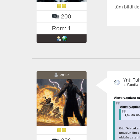
tüm bildikle
200
Rom: 1
emuk
Ynt: Tuh
«
Yanıtla 
Alıntı yapılan: m
Alıntı yapıl
Çok da uz
Güz "Alacakar
umudun önce b
olduğu zaten 