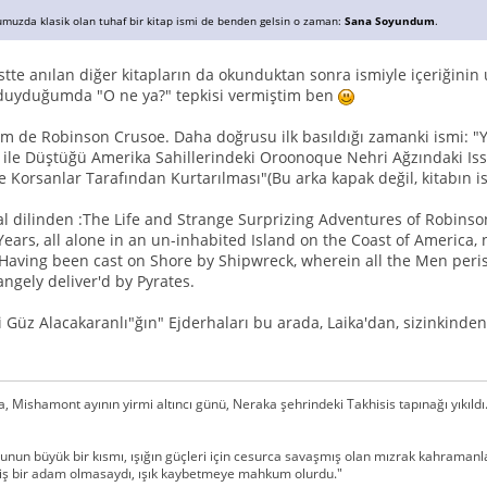
umuzda klasik olan tuhaf bir kitap ismi de benden gelsin o zaman:
Sana Soyundum
.
tte anılan diğer kitapların da okunduktan sonra ismiyle içeriğinin u
k duyduğumda "O ne ya?" tepkisi vermiştim ben
sim de Robinson Crusoe. Daha doğrusu ilk basıldığı zamanki ismi: "Y
 ile Düştüğü Amerika Sahillerindeki Oroonoque Nehri Ağzındaki Issı
e Korsanlar Tarafından Kurtarılması"(Bu arka kapak değil, kitabın is
l dilinden :The Life and Strange Surprizing Adventures of Robinson
ears, all alone in an un-inhabited Island on the Coast of America, 
aving been cast on Shore by Shipwreck, wherein all the Men peri
rangely deliver'd by Pyrates.
i Güz Alacakaranlı"ğın" Ejderhaları bu arada, Laika'dan, sizinkinden
da, Mishamont ayının yirmi altıncı günü, Neraka şehrindeki Takhisis tapınağı yıkıld
unun büyük bir kısmı, ışığın güçleri için cesurca savaşmış olan mızrak kahramanlar
ş bir adam olmasaydı, ışık kaybetmeye mahkum olurdu."