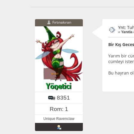
Fırtınakıran
Ynt: Tuh
«
Yanıtla 
Bir Kış Geces
Yarım bir cü
cümleyi iste
Bu hayran ol
8351
Rom: 1
Unique Ravenclaw