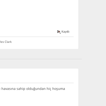
Kayıtlı
rles Clark
itap havasına sahip olduğundan hiç hoşuma