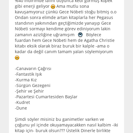
%40 indirimde lafını duyunca kedi görmüş köpek
gibi enerji geliyor
Ama mutlu sona
kavuşamıyoruz çünkü Gece Nöbeti stoğu bitmiş o.o
Ondan sonra elimde artan kitaplarla her Pegasus
standının yakınından geçtiğimizde yanaşıp Gece
Nöbeti sormayı kendime görev ediniyorum lakin
zamanın azizliğine uğramışım
Böylece
fuardan hem Gece Nöbeti hem de Agatha Christie
kitabı eksik olarak biraz buruk bir kalple -ama o
kadar da değil canım tamam yalan söylemiyorum
-Canavarın Çağrısı
-Fantastik Işık
-Kurma Kız
-Sürgün Gezegeni
-Şehir ve Şehir
-Pazartesi Cumartesiden Başlar
-Kudret
-Dune
Şimdi söyler misiniz bu ganimetler varken ve
çoğunu yıl içinde okuyamayacakken nasıl kalbim -iki
kitap için- buruk olsun??? Üstelik Dinerle birlikte