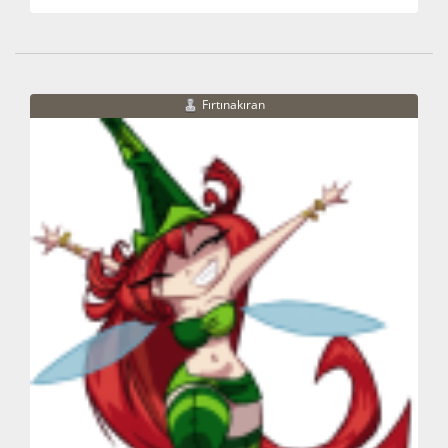
Fırtınakıran