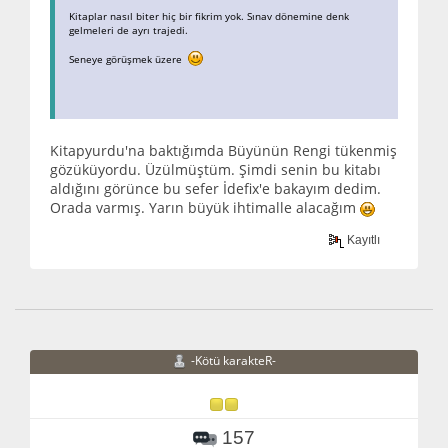
Kitaplar nasıl biter hiç bir fikrim yok. Sınav dönemine denk
gelmeleri de ayrı trajedi.
Seneye görüşmek üzere
Kitapyurdu'na baktığımda Büyünün Rengi tükenmiş
gözüküyordu. Üzülmüştüm. Şimdi senin bu kitabı
aldığını görünce bu sefer İdefix'e bakayım dedim.
Orada varmış. Yarın büyük ihtimalle alacağım
Kayıtlı
-Kötü karakteR-
157