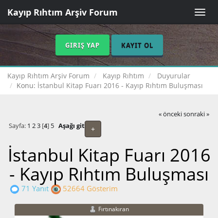
Kayıp Rıhtım Arşiv Forum
Toggle
naviga
GIRIŞ YAP
KAYIT OL
Kayıp Rıhtım Arşiv Forum
Kayıp Rıhtım
Duyurular
Konu:
İstanbul Kitap Fuarı 2016 - Kayıp Rıhtım Buluşması
« önceki
sonraki »
Sayfa:
1
2
3
[
4
]
5
Aşağı git
+
İstanbul Kitap Fuarı 2016
- Kayıp Rıhtım Buluşması
71 Yanıt
52664 Gösterim
Fırtınakıran