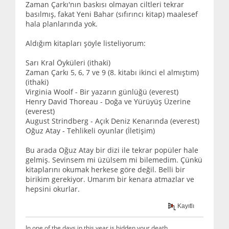
Zaman Çarkı'nın baskısı olmayan ciltleri tekrar
basılmış, fakat Yeni Bahar (sıfırıncı kitap) maalesef
hala planlarında yok.
Aldığım kitapları şöyle listeliyorum:
Sarı Kral Öyküleri (ithaki)
Zaman Çarkı 5, 6, 7 ve 9 (8. kitabı ikinci el almıştım)
(ithaki)
Virginia Woolf - Bir yazarın günlüğü (everest)
Henry David Thoreau - Doğa ve Yürüyüş Üzerine
(everest)
August Strindberg - Açık Deniz Kenarında (everest)
Oğuz Atay - Tehlikeli oyunlar (İletişim)
Bu arada Oğuz Atay bir dizi ile tekrar popüler hale
gelmiş. Sevinsem mi üzülsem mi bilemedim. Çünkü
kitaplarını okumak herkese göre değil. Belli bir
birikim gerekiyor. Umarım bir kenara atmazlar ve
hepsini okurlar.
Kayıtlı
In one of the days in this year is hidden your death