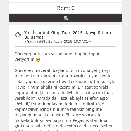
Rom: 0
Ynt: İstanbul Kitap Fuarı 2016 - Kayıp Rıhtım
Buluşması
«
Yanıtla #53 :
21 Kasım 2016, 18:37:31 »
Dün yorgunluktan yazamadım bugün rapor
veriyorum
Gün epey maceralı başladı. Ucu ucuna yetişmeyi
planladıktan sonra metronun Ayrılık Çeşmesi'nde
rötar yapması üzerine beş dakikadan az bir süreyle
Kayıp Rıhtım ahalisini kaçırdım. Bir saat sonraki
vapura bindikten sonra haliyle bir saat sonra fuara
varabildim. Orada da Hazal ablayla telefonlaşıp
söylediği standı bulayım derken kendimi köşe
kapmacanın içinde bulunca talihsiz bir güne
başladığım belli olmuştu. Bir süre sonra site
halkıyla buluşmayı başarınca Pegasus standına
gittik ben hala nefes nefeseyim orada Gece Nöbeti