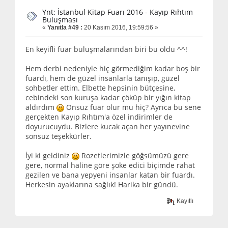
Ynt: İstanbul Kitap Fuarı 2016 - Kayıp Rıhtım
Buluşması
«
Yanıtla #49 :
20 Kasım 2016, 19:59:56 »
En keyifli fuar buluşmalarından biri bu oldu ^^!
Hem derbi nedeniyle hiç görmediğim kadar boş bir
fuardı, hem de güzel insanlarla tanışıp, güzel
sohbetler ettim. Elbette hepsinin bütçesine,
cebindeki son kuruşa kadar çöküp bir yığın kitap
aldırdım
Onsuz fuar olur mu hiç? Ayrıca bu sene
gerçekten Kayıp Rıhtım'a özel indirimler de
doyurucuydu. Bizlere kucak açan her yayınevine
sonsuz teşekkürler.
İyi ki geldiniz
Rozetlerimizle göğsümüzü gere
gere, normal haline göre şoke edici biçimde rahat
gezilen ve bana yepyeni insanlar katan bir fuardı.
Herkesin ayaklarına sağlık! Harika bir gündü.
Kayıtlı