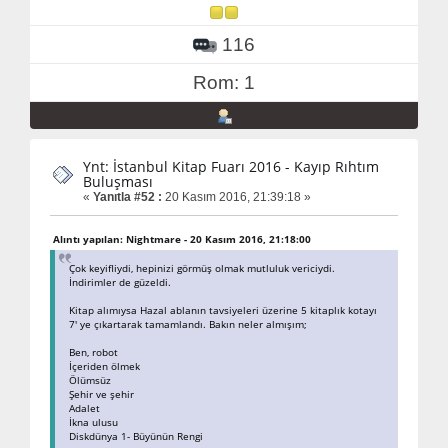
116
Rom: 1
Ynt: İstanbul Kitap Fuarı 2016 - Kayıp Rıhtım
Buluşması
«
Yanıtla #52 :
20 Kasım 2016, 21:39:18 »
Alıntı yapılan: Nightmare - 20 Kasım 2016, 21:18:00
Çok keyifliydi, hepinizi görmüş olmak mutluluk vericiydi.
İndirimler de güzeldi.
Kitap alımıysa Hazal ablanın tavsiyeleri üzerine 5 kitaplık kotayı
7' ye çıkartarak tamamlandı. Bakın neler almışım;
Ben, robot
İçeriden ölmek
Ölümsüz
Şehir ve şehir
Adalet
İkna ulusu
Diskdünya 1- Büyünün Rengi