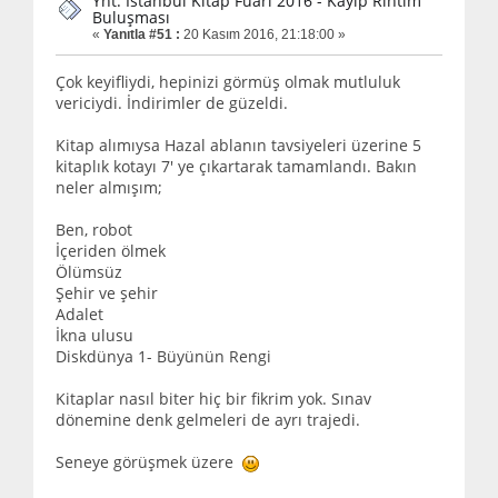
Ynt: İstanbul Kitap Fuarı 2016 - Kayıp Rıhtım
Buluşması
«
Yanıtla #51 :
20 Kasım 2016, 21:18:00 »
Çok keyifliydi, hepinizi görmüş olmak mutluluk
vericiydi. İndirimler de güzeldi.
Kitap alımıysa Hazal ablanın tavsiyeleri üzerine 5
kitaplık kotayı 7' ye çıkartarak tamamlandı. Bakın
neler almışım;
Ben, robot
İçeriden ölmek
Ölümsüz
Şehir ve şehir
Adalet
İkna ulusu
Diskdünya 1- Büyünün Rengi
Kitaplar nasıl biter hiç bir fikrim yok. Sınav
dönemine denk gelmeleri de ayrı trajedi.
Seneye görüşmek üzere