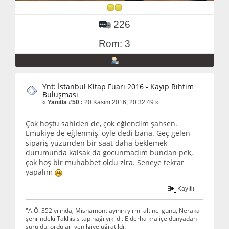
226
Rom: 3
Ynt: İstanbul Kitap Fuarı 2016 - Kayıp Rıhtım
Buluşması
«
Yanıtla #50 :
20 Kasım 2016, 20:32:49 »
Çok hoştu sahiden de, çok eğlendim şahsen.
Emukiye de eğlenmiş, öyle dedi bana. Geç gelen
sipariş yüzünden bir saat daha beklemek
durumunda kalsak da gocunmadım bundan pek,
çok hoş bir muhabbet oldu zira. Seneye tekrar
yapalım
Kayıtlı
"A.Ö. 352 yılında, Mishamont ayının yirmi altıncı günü, Neraka
şehrindeki Takhisis tapınağı yıkıldı. Ejderha kraliçe dünyadan
sürüldü, orduları yenilgiye uğratıldı.