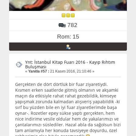
782
Rom: 15
Ynt: İstanbul Kitap Fuarı 2016 - Kayıp Rıhtım
Buluşması
«
Yanıtla #57 :
21 Kasım 2016, 21:10:46 »
Gerçekten de dört dörtlük bir fuar ziyaretiydi.
Kısmen erken saatlerde gitmiş olmanın ve akşamki
maçın da etkisiyle rahat rahat gezebildik, kimseye
yapışmak zorunda kalmadan alışveriş yapabildik -ki
sırf bu yüzden bile en iyi fuar ziyaretlerimde başa
oynar-. Rozetler epey sükse yaptı gerçekten, hem
nice indirime vesile oldular hem de yakalarımızı ve
çantalarımızı süslediler. Hazal abla da sağolsun bizi
tam anlamıyla her konuda tavsiyeye doyurdu, özel