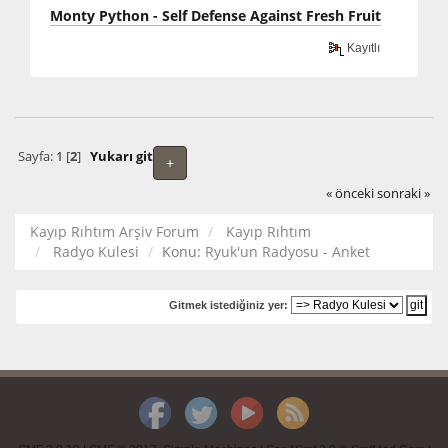
Monty Python - Self Defense Against Fresh Fruit
Kayıtlı
Sayfa:
1
[
2
]
Yukarı git
+
« önceki
sonraki »
Kayıp Rıhtım Arşiv Forum
Kayıp Rıhtım
Radyo Kulesi
Konu:
Ryuk'un Radyosu - Anket
Gitmek istediğiniz yer: