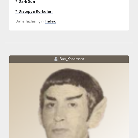
* Dark Sun
* Distopya Korkuları
Daha fazlası için:
Index
Bay_Karamsar