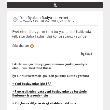
Ynt: Ryuk'un Radyosu - Anket
«
Yanıtla #25 :
28 Mart 2017, 22:30:08 »
Evet efendiler, yarın tüm bu yazılanlar hakkında
(elbette daha fazlası da) konuşacağız yayında.
Sıkı durun
Kayıtlı
Fikirlerim için ölmeyi göze alamam çünkü yanılıyor
olabilirim - Bertrand Russel
İyi bir fikir üretmek için, pek çok fikir bilmek gerekir:
* Yeni başlayanlar için FRP
* Fantastik edebiyata yeni başlayanlar ve bu türde
ilerlemek isteyenler için
* Kılıçlar ve diğer eskiçağ silahları hakkında