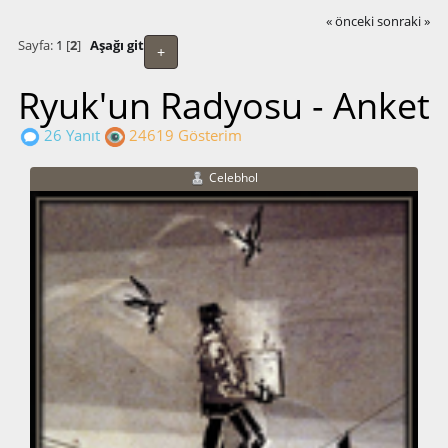
« önceki
sonraki »
Sayfa:
1
[
2
]
Aşağı git
+
Ryuk'un Radyosu - Anket
26 Yanıt
24619 Gösterim
Celebhol