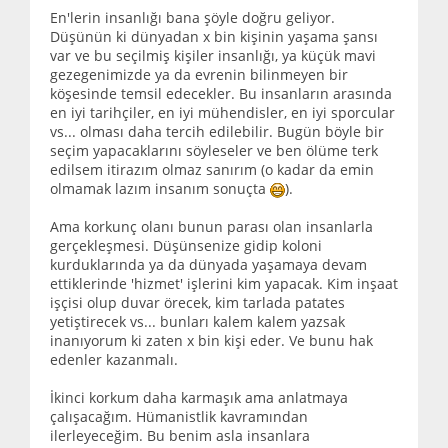
En'lerin insanlığı bana şöyle doğru geliyor.
Düşünün ki dünyadan x bin kişinin yaşama şansı
var ve bu seçilmiş kişiler insanlığı, ya küçük mavi
gezegenimizde ya da evrenin bilinmeyen bir
köşesinde temsil edecekler. Bu insanların arasında
en iyi tarihçiler, en iyi mühendisler, en iyi sporcular
vs... olması daha tercih edilebilir. Bugün böyle bir
seçim yapacaklarını söyleseler ve ben ölüme terk
edilsem itirazım olmaz sanırım (o kadar da emin
olmamak lazım insanım sonuçta
).
Ama korkunç olanı bunun parası olan insanlarla
gerçekleşmesi. Düşünsenize gidip koloni
kurduklarında ya da dünyada yaşamaya devam
ettiklerinde 'hizmet' işlerini kim yapacak. Kim inşaat
işçisi olup duvar örecek, kim tarlada patates
yetiştirecek vs... bunları kalem kalem yazsak
inanıyorum ki zaten x bin kişi eder. Ve bunu hak
edenler kazanmalı.
İkinci korkum daha karmaşık ama anlatmaya
çalışacağım. Hümanistlik kavramından
ilerleyeceğim. Bu benim asla insanlara