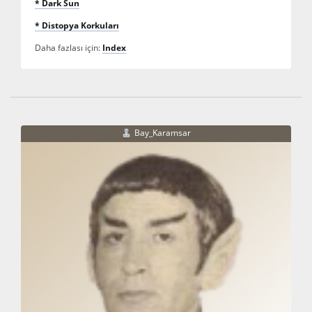
* Dark Sun
* Distopya Korkuları
Daha fazlası için:
Index
Bay_Karamsar