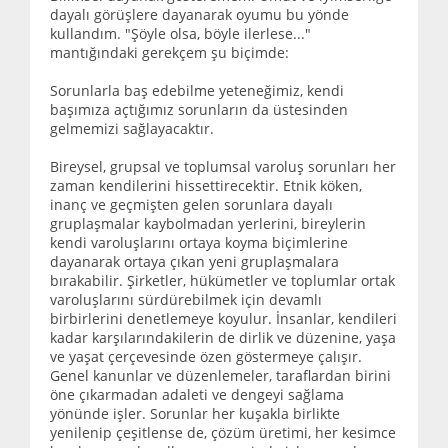
dayalı görüşlere dayanarak oyumu bu yönde
kullandım. "Şöyle olsa, böyle ilerlese..."
mantığındaki gerekçem şu biçimde:
Sorunlarla baş edebilme yeteneğimiz, kendi
başımıza açtığımız sorunların da üstesinden
gelmemizi sağlayacaktır.
Bireysel, grupsal ve toplumsal varoluş sorunları her
zaman kendilerini hissettirecektir. Etnik köken,
inanç ve geçmişten gelen sorunlara dayalı
gruplaşmalar kaybolmadan yerlerini, bireylerin
kendi varoluşlarını ortaya koyma biçimlerine
dayanarak ortaya çıkan yeni gruplaşmalara
bırakabilir. Şirketler, hükümetler ve toplumlar ortak
varoluşlarını sürdürebilmek için devamlı
birbirlerini denetlemeye koyulur. İnsanlar, kendileri
kadar karşılarındakilerin de dirlik ve düzenine, yaşa
ve yaşat çerçevesinde özen göstermeye çalışır.
Genel kanunlar ve düzenlemeler, taraflardan birini
öne çıkarmadan adaleti ve dengeyi sağlama
yönünde işler. Sorunlar her kuşakla birlikte
yenilenip çeşitlense de, çözüm üretimi, her kesimce