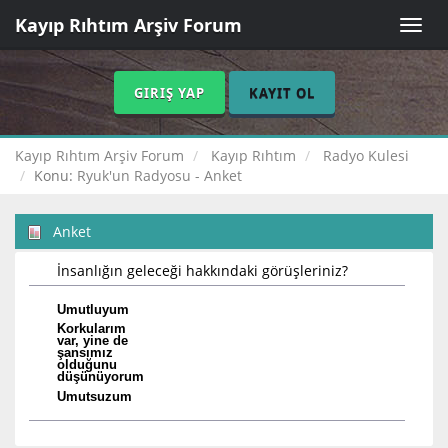
Kayıp Rıhtım Arşiv Forum
Toggle
naviga
GIRIŞ YAP
KAYIT OL
Kayıp Rıhtım Arşiv Forum
Kayıp Rıhtım
Radyo Kulesi
Konu:
Ryuk'un Radyosu - Anket
Anket
İnsanlığın geleceği hakkındaki görüşleriniz?
Umutluyum
Korkularım
var, yine de
şansımız
olduğunu
düşünüyorum
Umutsuzum