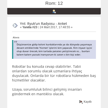
Rom: 12
Ynt: Ryuk'un Radyosu - Anket
«
Yanıtla #23 :
24 Mart 2017, 17:48:55 »
Alıntı
Düşünsenize gidip koloni kurduklarında ya da dünyada yaşamaya
devam ettiklerinde 'hizmet' işlerini kim yapacak. Kim inşaat işçisi
olup duvar örecek, kim tarlada patates yetiştirecek vs... bunları
kalem kalem yazsak inanıyorum ki zaten x bin kişi eder.
Robotlar bu konuda cevap olabilirler. Tabii
onlardan sorumlu olacak uzmanlara ihtiyaç
duyulacak. Onlarda bir tür robotlara hükmeden baş
hizmetliler olacaklar.
Uzaya, sorumluluk bilinci gelişmiş insanları
göndermek en mantıklısı olacak.
Kayıtlı