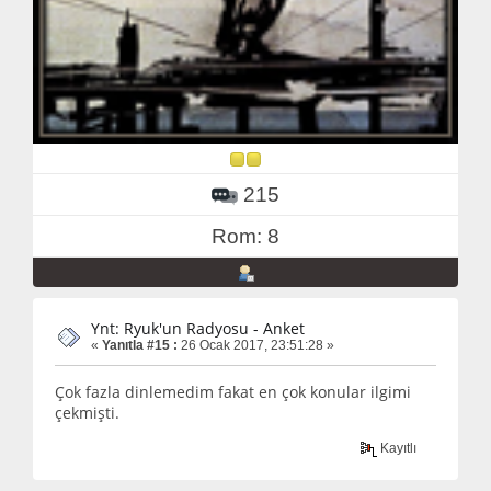
215
Rom: 8
Ynt: Ryuk'un Radyosu - Anket
«
Yanıtla #15 :
26 Ocak 2017, 23:51:28 »
Çok fazla dinlemedim fakat en çok konular ilgimi
çekmişti.
Kayıtlı