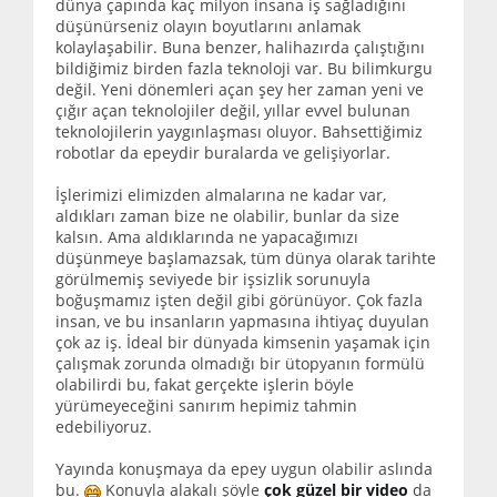
dünya çapında kaç milyon insana iş sağladığını
düşünürseniz olayın boyutlarını anlamak
kolaylaşabilir. Buna benzer, halihazırda çalıştığını
bildiğimiz birden fazla teknoloji var. Bu bilimkurgu
değil. Yeni dönemleri açan şey her zaman yeni ve
çığır açan teknolojiler değil, yıllar evvel bulunan
teknolojilerin yaygınlaşması oluyor. Bahsettiğimiz
robotlar da epeydir buralarda ve gelişiyorlar.
İşlerimizi elimizden almalarına ne kadar var,
aldıkları zaman bize ne olabilir, bunlar da size
kalsın. Ama aldıklarında ne yapacağımızı
düşünmeye başlamazsak, tüm dünya olarak tarihte
görülmemiş seviyede bir işsizlik sorunuyla
boğuşmamız işten değil gibi görünüyor. Çok fazla
insan, ve bu insanların yapmasına ihtiyaç duyulan
çok az iş. İdeal bir dünyada kimsenin yaşamak için
çalışmak zorunda olmadığı bir ütopyanın formülü
olabilirdi bu, fakat gerçekte işlerin böyle
yürümeyeceğini sanırım hepimiz tahmin
edebiliyoruz.
Yayında konuşmaya da epey uygun olabilir aslında
bu.
Konuyla alakalı şöyle
çok güzel bir video
da