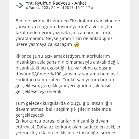
Ynt: Ryuk'un Radyosu - Anket
«
Yanıtla #22 :
24 Mart 2017, 16:21:17 »
Ben de oyumu ilk günden "Korkularım var, yine de
şansımız olduğunu düşünüyorum" a vermiştim
fakat nedenlerini yazmak için zamanı bir türlü
yaratamadım. Neyse şimdi sizin de anladığınız
üzere yazmaya çalışacağım
İlk önce şunu açıklamak istiyorum.Korkularım
insanlığın asla şansının olmamasıyla alakalı değil.
İnsanlıktaki bu egoistliği, bu var olma çabasını
düşündüğümde %100 şansımız var ama beni asıl
korkutan da bu zaten. Çünkü sanıyorum bunun
gerçekleşip, gerçekleşmeyeceğinden çok nasıl
gerçekleşeceği önemli.
Tüm gelecek kurgularda olduğu gibi insanlığın
devam etmesi belli seçilmiş kişilerin tekelinde
gerçekleşecek.
En korkuncu parası olanların insanlığı devam
ettirmesi. Daha az korkunç olanı sadece en zeki, en
yetenekli ya da en en kişilerce insanlığın sürmesi.