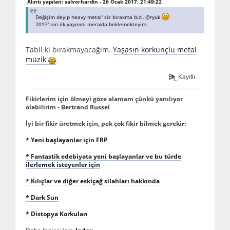
Alıntı yapılan: salvorhardin - 26 Ocak 2017, 21:49:22
Değişim deyip heavy metal' siz bırakma bizi, @ryuk
2017' nin ilk yayınını merakla beklemekteyim.
Tabii ki bırakmayacağım.
Yaşasın korkunçlu metal
müzik
Kayıtlı
Fikirlerim için ölmeyi göze alamam çünkü yanılıyor
olabilirim - Bertrand Russel
İyi bir fikir üretmek için, pek çok fikir bilmek gerekir:
* Yeni başlayanlar için FRP
* Fantastik edebiyata yeni başlayanlar ve bu türde
ilerlemek isteyenler için
* Kılıçlar ve diğer eskiçağ silahları hakkında
* Dark Sun
* Distopya Korkuları
Daha fazlası için:
Index