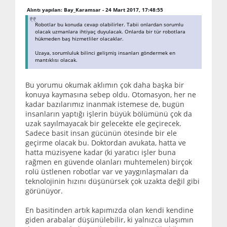
Alıntı yapılan: Bay_Karamsar - 24 Mart 2017, 17:48:55
Robotlar bu konuda cevap olabilirler. Tabii onlardan sorumlu
olacak uzmanlara ihtiyaç duyulacak. Onlarda bir tür robotlara
hükmeden baş hizmetliler olacaklar.
Uzaya, sorumluluk bilinci gelişmiş insanları göndermek en
mantıklısı olacak.
Bu yorumu okumak aklımın çok daha başka bir
konuya kaymasına sebep oldu. Otomasyon, her ne
kadar bazılarımız inanmak istemese de, bugün
insanların yaptığı işlerin büyük bölümünü çok da
uzak sayılmayacak bir gelecekte ele geçirecek.
Sadece basit insan gücünün ötesinde bir ele
geçirme olacak bu. Doktordan avukata, hatta ve
hatta müzisyene kadar (ki yaratıcı işler buna
rağmen en güvende olanları muhtemelen) birçok
rolü üstlenen robotlar var ve yaygınlaşmaları da
teknolojinin hızını düşünürsek çok uzakta değil gibi
görünüyor.
En basitinden artık kapımızda olan kendi kendine
giden arabalar düşünülebilir, ki yalnızca ulaşımın