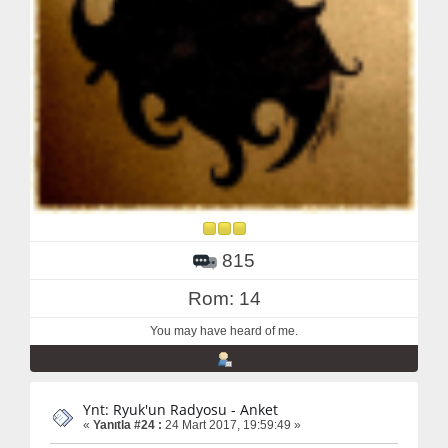
815
Rom: 14
You may have heard of me.
Ynt: Ryuk'un Radyosu - Anket
«
Yanıtla #24 :
24 Mart 2017, 19:59:49 »