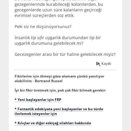
gezegenlerinde kurabileceği kolonilerden, bu
gecegenlerde uzun süre kalanların geçirceği
evrimsel süreçlerden söz ettik.
Peki siz ne düşünüyorsunuz?
İnsanlık
tip sıfır
uygarlık durumundan
tip bir
uygarlık durumuna gelebilecek mi?
Gecezegenler arası bir tür haline gelebilecek miyiz?
Kayıtlı
Fikirlerim için ölmeyi göze alamam çünkü yanılıyor
olabilirim - Bertrand Russel
İyi bir fikir üretmek için, pek çok fikir bilmek gerekir:
* Yeni başlayanlar için FRP
* Fantastik edebiyata yeni başlayanlar ve bu türde
ilerlemek isteyenler için
* Kılıçlar ve diğer eskiçağ silahları hakkında