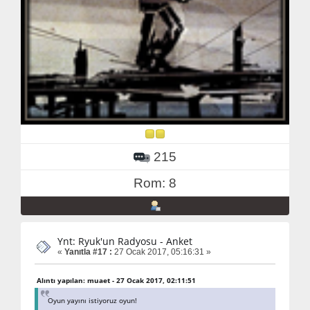
215
Rom: 8
Ynt: Ryuk'un Radyosu - Anket
«
Yanıtla #17 :
27 Ocak 2017, 05:16:31 »
Alıntı yapılan: muaet - 27 Ocak 2017, 02:11:51
Oyun yayını istiyoruz oyun!