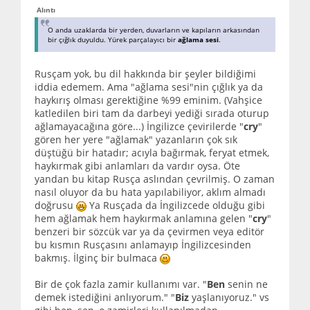
Alıntı
O anda uzaklarda bir yerden, duvarların ve kapıların arkasından
bir çığlık duyuldu. Yürek parçalayıcı bir
ağlama sesi
.
Rusçam yok, bu dil hakkında bir şeyler bildiğimi
iddia edemem. Ama "ağlama sesi"nin çığlık ya da
haykırış olması gerektiğine %99 eminim. (Vahşice
katledilen biri tam da darbeyi yediği sırada oturup
ağlamayacağına göre...) İngilizce çevirilerde "
cry
"
gören her yere "ağlamak" yazanların çok sık
düştüğü bir hatadır; acıyla bağırmak, feryat etmek,
haykırmak gibi anlamları da vardır oysa. Öte
yandan bu kitap Rusça aslından çevrilmiş. O zaman
nasıl oluyor da bu hata yapılabiliyor, aklım almadı
doğrusu
Ya Rusçada da İngilizcede olduğu gibi
hem ağlamak hem haykırmak anlamına gelen "
cry
"
benzeri bir sözcük var ya da çevirmen veya editör
bu kısmın Rusçasını anlamayıp İngilizcesinden
bakmış. İlginç bir bulmaca
Bir de çok fazla zamir kullanımı var. "
Ben
senin ne
demek istediğini anlıyorum." "
Biz
yaşlanıyoruz." vs