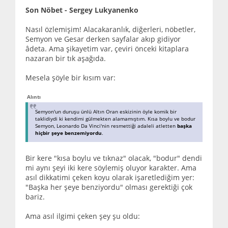
Son Nöbet - Sergey Lukyanenko
Nasıl özlemişim! Alacakaranlık, diğerleri, nöbetler,
Semyon ve Gesar derken sayfalar akıp gidiyor
âdeta. Ama şikayetim var, çeviri önceki kitaplara
nazaran bir tık aşağıda.
Mesela şöyle bir kısım var:
Alıntı
Semyon'un duruşu ünlü Altın Oran eskizinin öyle komik bir
taklidiydi ki kendimi gülmekten alamamıştım. Kısa boylu ve bodur
Semyon, Leonardo Da Vinci'nin resmettiği adaleli atletten
başka
hiçbir şeye benzemiyordu
.
Bir kere "kısa boylu ve tıknaz" olacak, "bodur" dendi
mi aynı şeyi iki kere söylemiş oluyor karakter. Ama
asıl dikkatimi çeken koyu olarak işaretlediğim yer:
"Başka her şeye benziyordu" olması gerektiği çok
bariz.
Ama asıl ilgimi çeken şey şu oldu: