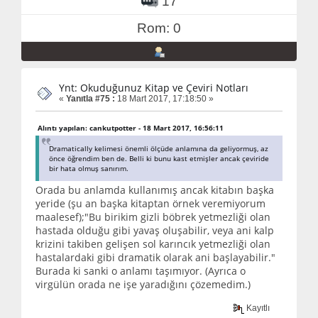
17
Rom: 0
Ynt: Okuduğunuz Kitap ve Çeviri Notları
«
Yanıtla #75 :
18 Mart 2017, 17:18:50 »
Alıntı yapılan: cankutpotter - 18 Mart 2017, 16:56:11
Dramatically kelimesi önemli ölçüde anlamına da geliyormuş, az
önce öğrendim ben de. Belli ki bunu kast etmişler ancak çeviride
bir hata olmuş sanırım.
Orada bu anlamda kullanımış ancak kitabın başka
yeride (şu an başka kitaptan örnek veremiyorum
maalesef);"Bu birikim gizli böbrek yetmezliği olan
hastada olduğu gibi yavaş oluşabilir, veya ani kalp
krizini takiben gelişen sol karıncık yetmezliği olan
hastalardaki gibi dramatik olarak ani başlayabilir."
Burada ki sanki o anlamı taşımıyor. (Ayrıca o
virgülün orada ne işe yaradığını çözemedim.)
Kayıtlı