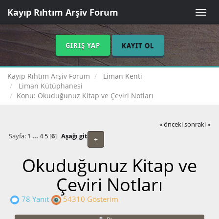
Kayıp Rıhtım Arşiv Forum
Toggle
naviga
GIRIŞ YAP
KAYIT OL
Kayıp Rıhtım Arşiv Forum
Liman Kenti
Liman Kütüphanesi
Konu:
Okuduğunuz Kitap ve Çeviri Notları
« önceki
sonraki »
Sayfa:
1
...
4
5
[
6
]
Aşağı git
+
Okuduğunuz Kitap ve
Çeviri Notları
78 Yanıt
54310 Gösterim