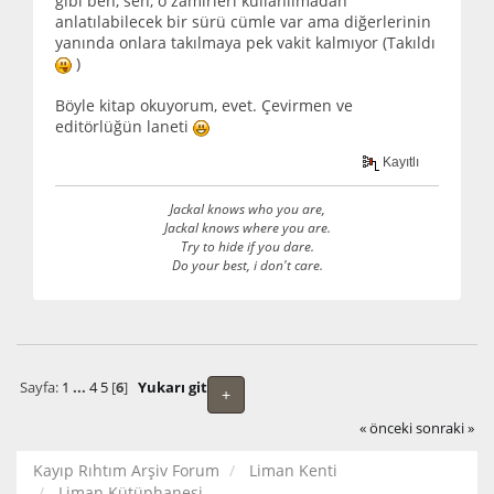
gibi ben, sen, o zamirleri kullanılmadan
anlatılabilecek bir sürü cümle var ama diğerlerinin
yanında onlara takılmaya pek vakit kalmıyor (Takıldı
)
Böyle kitap okuyorum, evet. Çevirmen ve
editörlüğün laneti
Kayıtlı
Jackal knows who you are,
Jackal knows where you are.
Try to hide if you dare.
Do your best, i don't care.
Sayfa:
1
...
4
5
[
6
]
Yukarı git
+
« önceki
sonraki »
Kayıp Rıhtım Arşiv Forum
Liman Kenti
Liman Kütüphanesi