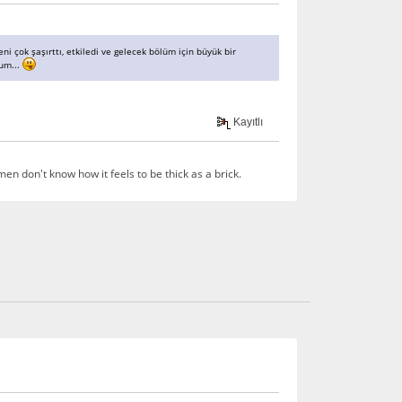
çok şaşırttı, etkiledi ve gelecek bölüm için büyük bir
rum...
Kayıtlı
en don't know how it feels to be thick as a brick.