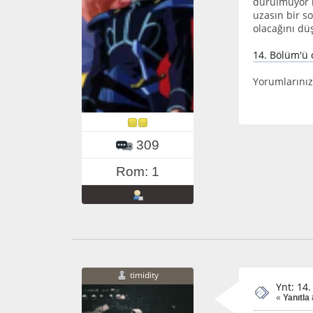
durulmuyor k
uzasın bir s
olacağını dü
14. Bölüm'ü o
Yorumlarınız
309
Rom: 1
timidity
Ynt: 14
«
Yanıtla