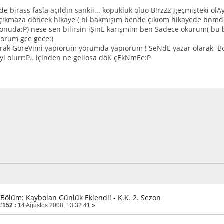
e birass fasla açıldın sankii... kopukluk oluo B!rzZz geçmişteki ol
 çıkmaza döncek hikaye ( bi bakmışım bende çıkıom hikayede bnm
onuda:P) nese sen bilirsin iŞinE karışmim ben Sadece okurum( bu bi
orum gce gece:)
rak GöreVimi yapıorum yorumda yapıorum ! SeNdE yazar olarak Bö
yi olurr:P.. içinden ne geliosa döK çEkNmEe:P
. Bölüm: Kaybolan Günlük Eklendi! - K.K. 2. Sezon
 #152 :
14 Ağustos 2008, 13:32:41 »