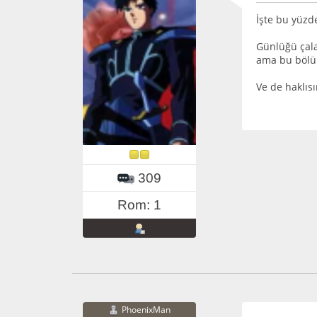
İşte bu yüzd
Günlüğü çala
ama bu bölü
Ve de haklıs
309
Rom: 1
PhoenixMan