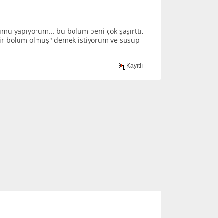
u yapıyorum... bu bölüm beni çok şaşırttı,
l bir bölüm olmuş" demek istiyorum ve susup
Kayıtlı