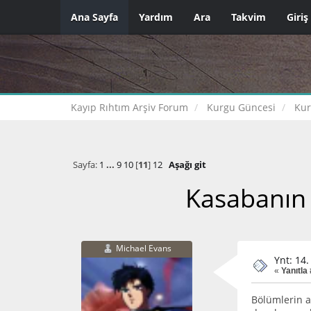
Ana Sayfa
Yardım
Ara
Takvim
Giriş
Kayıp Rıhtım Arşiv Forum
Kurgu Güncesi
Kur
Sayfa:
1
...
9
10
[
11
]
12
Aşağı git
Kasabanın K
Michael Evans
Ynt: 14
«
Yanıtla
Bölümlerin a