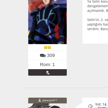
Ya Selin kon
dengelemem g
açılmamdı. 
Selin'in, 2.
yaptığımı ba
verdim. Bana
309
Rom: 1
pleasant^^
Ynt: 14