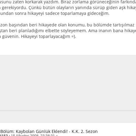
usunu zaten korkarak yazdım. Biraz zorlama görüneceğinin farkında
erekiyordu. Çünkü bütün olayların yanında sürüp giden aşk hikay
Bundan sonra hikayeyi sadece toparlamaya gideceğim.
 sezon başından beri hikayede olan konumu, bu bölümde tartışılmaz 
ştan beri planladığımı elbette söyleyemem. Ama inanın bana hikayey
 güvenin. Hikayeyi toparlayacağım =).
. Bölüm: Kaybolan Günlük Eklendi! - K.K. 2. Sezon