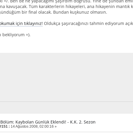
i =/. Ben de ne yapacağımı şaşırdım doğrusu. Yine de şundan emin
ona kavuşacak. Tüm karakterlerin hikayeleri, ana hikayenin mantık 
şündüğüm bir final olacak. Bundan kuşkunuz olmasın.
kumak için tıklayınız!
Oldukça şaşıracağınızı tahmin ediyorum açık
ı bekliyorum =).
. Bölüm: Kaybolan Günlük Eklendi! - K.K. 2. Sezon
 #151 :
14 Ağustos 2008, 02:00:16 »