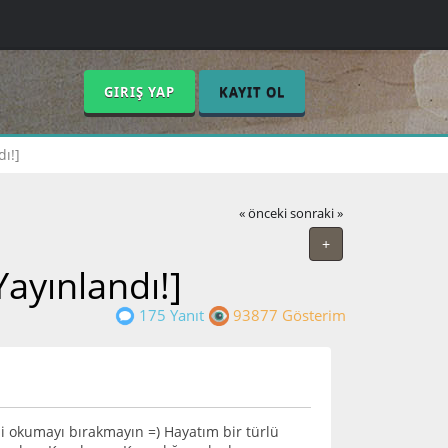
GIRIŞ YAP
KAYIT OL
dı!]
« önceki
sonraki »
+
Yayınlandı!]
175 Yanıt
93877 Gösterim
i okumayı bırakmayın =) Hayatım bir türlü