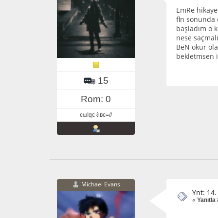
EmRe hikayed
fln sonunda
başladım o k
nese saçmalı
BeN okur ola
bekletmsen i
15
Rom: 0
єω!qє ℓιвє=//
Michael Evans
Ynt: 14
«
Yanıtla