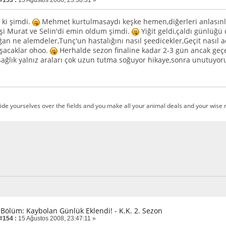
 #153 :
15 Ağustos 2008, 23:38:31 »
ki şimdi.
Mehmet kurtulmasaydı keşke hemen,diğerleri anlasınl
kişi Murat ve Selin'di emin oldum şimdi.
Yiğit geldi,çaldı günlüğü
an ne alemdeler,Tunç'un hastalığını nasıl şeedicekler,Geçit nasıl 
şacaklar ohoo.
Herhalde sezon finaline kadar 2-3 gün ancak geç
sağlık yalnız araları çok uzun tutma soğuyor hikaye,sonra unutuyo
ide yourselves over the fields and you make all your animal deals and your wise m
. Bölüm: Kaybolan Günlük Eklendi! - K.K. 2. Sezon
 #154 :
15 Ağustos 2008, 23:47:11 »