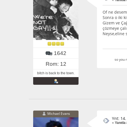
«
Yanıtla
Of ne desem 
Sonra o iki 
Gizem ve Çağ
çözmeye çalı
Neyse,eline 
1642
so you r
Rom: 12
bitch is back to the town.
Michael Evans
Ynt: 14
«
Yanıtla