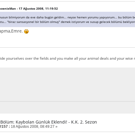
PhoenixMan - 17 Ağustos 2008, 11:19:52
musun bilmiyorum da eve daha bugün geldim... neyse hemen yorumu yapıyorum... bu bölüm beni 
ktu... "biraz sansasyonel bir bölüm olmuş" demek istiyorum ve susup gelecek bölümü bekliyo
yapma,Emre.
ide yourselves over the fields and you make all your animal deals and your wise m
. Bölüm: Kaybolan Günlük Eklendi! - K.K. 2. Sezon
 #157 :
18 Ağustos 2008, 08:49:27 »