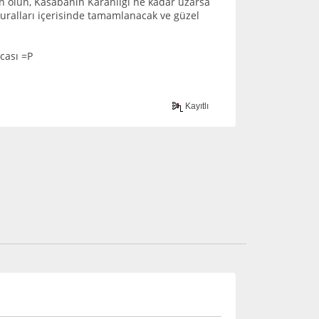
 olun, Kasabanın Karanlığı ne kadar uzarsa
kuralları içerisinde tamamlanacak ve güzel
cası =P
Kayıtlı