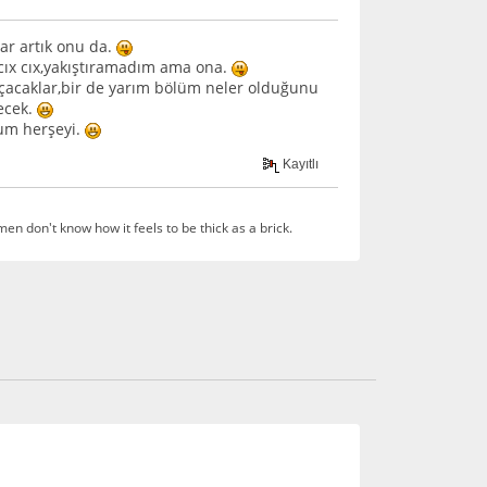
ar artık onu da.
 cıx cıx,yakıştıramadım ama ona.
açacaklar,bir de yarım bölüm neler olduğunu
ecek.
rum herşeyi.
Kayıtlı
en don't know how it feels to be thick as a brick.