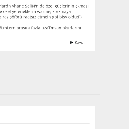
Aylardn yhane SeliN'n de özel güçlerinin çkması
de özel yeteneklerm warmış korkmaya
raz şöförü raatsız etmein gbi bişy oldu:P)
LmLern arasını fazla uzaTmsan okurlarını
Kayıtlı