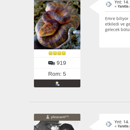
Ynt: 14
«
Yanıtla
Emre biliyor
etkiledi ve 
gelecek böl
919
Rom: 5
pleasant^^
Ynt: 14
«
Yanıtla