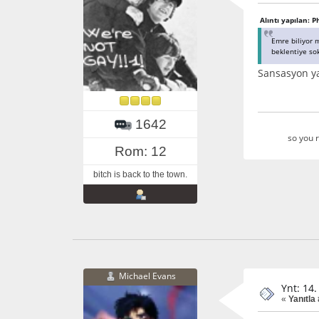
Alıntı yapılan: 
Emre biliyor 
beklentiye so
Sansasyon 
1642
so you r
Rom: 12
bitch is back to the town.
Michael Evans
Ynt: 14
«
Yanıtla