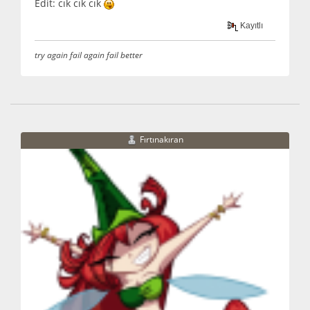
Edit: cık cık cık
Kayıtlı
try again fail again fail better
Fırtınakıran