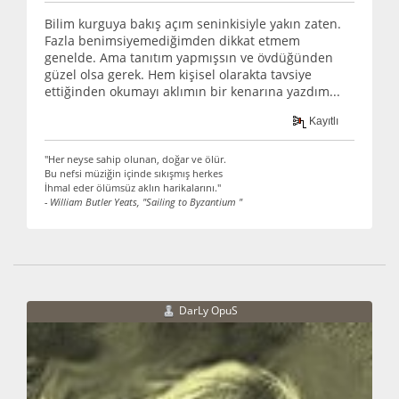
Bilim kurguya bakış açım seninkisiyle yakın zaten.
Fazla benimsiyemediğimden dikkat etmem
genelde. Ama tanıtım yapmışsın ve övdüğünden
güzel olsa gerek. Hem kişisel olarakta tavsiye
ettiğinden okumayı aklımın bir kenarına yazdım...
Kayıtlı
"Her neyse sahip olunan, doğar ve ölür.
Bu nefsi müziğin içinde sıkışmış herkes
İhmal eder ölümsüz aklın harikalarını."
- William Butler Yeats, "Sailing to Byzantium "
DarLy OpuS