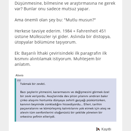
Düşünmesine, bilmesine ve araştırmasına ne gerek
var? Bunlar onu sadece mutsuz yapar.
Ama önemli olan şey bu: "Mutlu musun?"
Herkese tavsiye ederim. 1984 + Fahrenheit 451
üstüne Mülksüzler iyi gider. Aslında bir distopya,
ütopyalar bölümüne taşıyorum.
Ek: Başarılı İthaki çevirisindeki ilk paragrafın ilk
kısmını alıntılamak istiyorum. Muhteşem bir
anlatım.
Alıntı
Yakmak bir zevkti.
Bazı şeylerin yitmesini, kararmasını ve değişmesini görmek özel
bir zevk veriyordu. Avuçlarında dev piton yılanını andıran bakır
çinko alaşımı hortumla dünyaya zehirli gazyağı püskürtürken,
kanının beyninde zonkladığını hissediyordu… Elleri, tarihin
paçavralarını ve kömürleşmiş kalıntılarını yok etmek için ateş ve
alevin tüm senfonilerini olağanüstü bir şekilde yöneten bir
orkestra şefinin elleriydi.
Kayıtlı