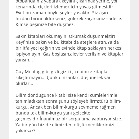
otobanda hız yaparak keyfini çıkarmak yerine, yol
kenarında çiçkleri izlemek için yavaş gitmesidir.
Evet bu zaman böyle şeyler yasaktır. Siz aşırı
hızdan birini öldürseniz, gülerek kaçarsınız sadece.
Kimse peşinize bile düşmez.
Sakın kitapları okumayın! Okumak düşünmektir!
Keyfinize bakın ve bu kitabı da ateşlere atın.Ya da
bir itfaiyeci çağırın ve evinde kitap saklayan herkesi
ispiyonlayın. Gaz boşlasın,alevler verilsin ve kitaplar
yansın...
Guy Montag gibi gizli gizli iç cebinize kitaplar
sıkıştırmayın... Çünkü insanlar, düşünerek var
olurlar...
Dilim döndüğünce kitabı size kendi cümlelerimle
tanımladıktan sonra şunu söyleyebilirm;türü bilim-
kurgu. Ancak ben bilim-kurgu sevmeme rağmen
bunda tek bilim-kurgu yanı gelcekte
geçmesidir.İnanılmaz bir sorgulama yaptırıyor size.
Ya bir gün biz de elimizden düşürmediklerimizi
yakarsak?