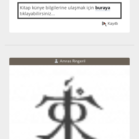
Kitap künye bilgilerine ulaşmak için
buraya
tıklayabilirsiniz...
Kayıtlı
Amras Ringeril