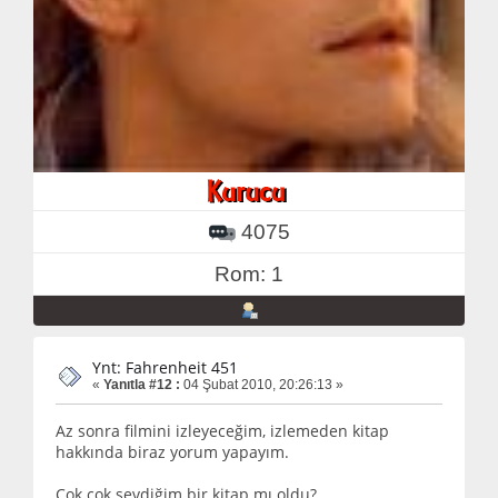
4075
Rom: 1
Ynt: Fahrenheit 451
«
Yanıtla #12 :
04 Şubat 2010, 20:26:13 »
Az sonra filmini izleyeceğim, izlemeden kitap
hakkında biraz yorum yapayım.
Çok çok sevdiğim bir kitap mı oldu?