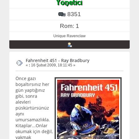
8351
Rom: 1
Unique Ravenclaw
Fahrenheit 451 - Ray Bradbury
«
:
16 Şubat 2009, 18:11:45 »
Önce gazı
boşaltırsınız her
gün yaptığınız
gibi, sonra
alevleri
püskürtürsünüz
aynı
umursamazlıkla.
Kitaplar...Onlar
okumak için değil,
yakmak