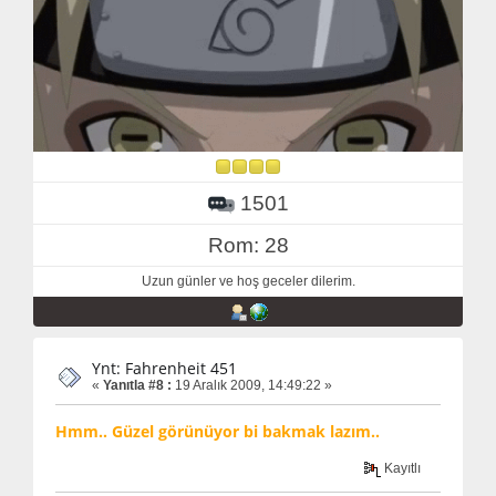
1501
Rom: 28
Uzun günler ve hoş geceler dilerim.
Ynt: Fahrenheit 451
«
Yanıtla #8 :
19 Aralık 2009, 14:49:22 »
Hmm.. Güzel görünüyor bi bakmak lazım..
Kayıtlı