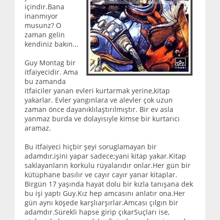
içindir.Bana
inanmıyor
musunz? O
zaman gelin
kendiniz bakın...
Guy Montag bir
itfaiyecidir. Ama
bu zamanda
itfaiciler yanan evleri kurtarmak yerine,kitap
yakarlar. Evler yangınlara ve alevler çok uzun
zaman önce dayanıklılaştırılmıştır. Bir ev asla
yanmaz burda ve dolayısıyle kimse bir kurtarıcı
aramaz.
Bu itfaiyeci hiçbir şeyi soruglamayan bir
adamdır,işini yapar sadece;yani kitap yakar.Kitap
saklayanların korkulu rüyalarıdır onlar.Her gün bir
kütüphane basılır ve cayır cayır yanar kitaplar.
Birgün 17 yaşında hayat dolu bir kızla tanışana dek
bu işi yaptı Guy.Kız hep amcasını anlatır ona.Her
gün aynı köşede karşlıarşırlar.Amcası çılgın bir
adamdır.Sürekli hapse girip çıkarSuçları ise,