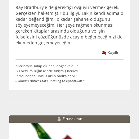
Ray Bradbury'e de gerektiği övgüyü vermek gerek.
Gerçekten haketmiştir bu ilgiyi. Lakin kendi adıma o
kadar beğendiğimi, o kadar şahane olduğunu
söyleyemeyeceğim. Her şeye rağmen okunması
gereken kitaplar arasında olduğunu ve işin
felsefesini çözdüğünüzde acayip beğeneceğinizi de
ekemeden geçemeyeceğim.
Kayıtlı
"Her neyse sahip olunan, doğar ve ölür.
Bu nefsi müziğin içinde sıkışmış herkes
İhmal eder ölümsüz aklın harikalarını."
- William Butler Yeats, "Sailing to Byzantium "
Fırtınakıran