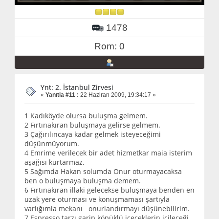
1478
Rom: 0
Ynt: 2. İstanbul Zirvesi
«
Yanıtla #11 :
22 Haziran 2009, 19:34:17 »
1 Kadıköyde olursa buluşma gelmem.
2 Fırtınakıran buluşmaya gelirse gelmem.
3 Çağırılıncaya kadar gelmek isteyeceğimi
düşünmüyorum.
4 Emrime verilecek bir adet hizmetkar maia isterim
aşağısı kurtarmaz.
5 Sağımda Hakan solumda Onur oturmayacaksa
ben o buluşmaya buluşma demem.
6 Fırtınakıran illaki gelecekse buluşmaya benden en
uzak yere oturması ve konuşmaması şartıyla
varlığımla mekanı onurlandırmayı düşünebilirim.
7 Espresso tarzı garip köpüklü içeceklerin içileceği