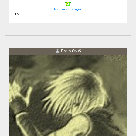
too much sugar
t
b
DarLy OpuS