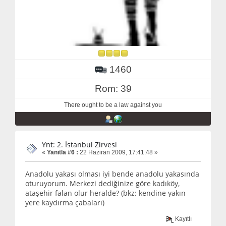
1460
Rom: 39
There ought to be a law against you
Ynt: 2. İstanbul Zirvesi
«
Yanıtla #6 :
22 Haziran 2009, 17:41:48 »
Anadolu yakası olması iyi bende anadolu yakasında
oturuyorum. Merkezi dediğinize göre kadıköy,
ataşehir falan olur heralde? (bkz: kendine yakın
yere kaydırma çabaları)
Kayıtlı