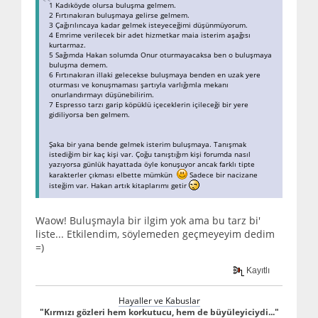
1 Kadıköyde olursa buluşma gelmem.
2 Fırtınakıran buluşmaya gelirse gelmem.
3 Çağırılıncaya kadar gelmek isteyeceğimi düşünmüyorum.
4 Emrime verilecek bir adet hizmetkar maia isterim aşağısı
kurtarmaz.
5 Sağımda Hakan solumda Onur oturmayacaksa ben o buluşmaya
buluşma demem.
6 Fırtınakıran illaki gelecekse buluşmaya benden en uzak yere
oturması ve konuşmaması şartıyla varlığımla mekanı
onurlandırmayı düşünebilirim.
7 Espresso tarzı garip köpüklü içeceklerin içileceği bir yere
gidiliyorsa ben gelmem.
Şaka bir yana bende gelmek isterim buluşmaya. Tanışmak
istediğim bir kaç kişi var. Çoğu tanıştığım kişi forumda nasıl
yazıyorsa günlük hayattada öyle konuşuyor ancak farklı tipte
karakterler çıkması elbette mümkün
Sadece bir nacizane
isteğim var. Hakan artık kitaplarımı getir
Waow! Buluşmayla bir ilgim yok ama bu tarz bi'
liste... Etkilendim, söylemeden geçmeyeyim dedim
=)
Kayıtlı
Hayaller ve Kabuslar
"Kırmızı gözleri hem korkutucu, hem de büyüleyiciydi..."