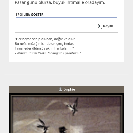
Pazar günü olursa, büyük ihtimalle oradayım.
SPOILER:
GÖSTER
Kayıtlı
"Her neyse sahip olunan, doğar ve ölür.
Bu nefsi müziğin içinde sıkışmış herkes
İhmal eder ölümsüz aklın harikalarını."
- William Butler Yeats, "Sailing to Byzantium "
Sophié