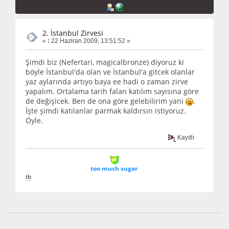
2. İstanbul Zirvesi
«
:
22 Haziran 2009, 13:51:52 »
Şimdi biz (Nefertari, magicalbronze) diyoruz ki
böyle İstanbul'da olan ve İstanbul'a gitcek olanlar
yaz aylarında artıyo baya ee hadi o zaman zirve
yapalım. Ortalama tarih falan katılım sayısına göre
de değişicek. Ben de ona göre gelebilirim yani
.
İşte şimdi katılanlar parmak kaldırsın istiyoruz.
Öyle.
Kayıtlı
too much sugar
t
b