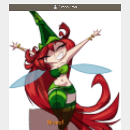
Fırtınakıran