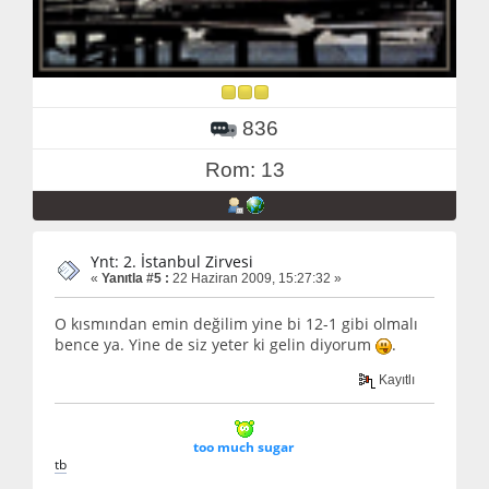
836
Rom: 13
Ynt: 2. İstanbul Zirvesi
«
Yanıtla #5 :
22 Haziran 2009, 15:27:32 »
O kısmından emin değilim yine bi 12-1 gibi olmalı
bence ya. Yine de siz yeter ki gelin diyorum
.
Kayıtlı
too much sugar
t
b