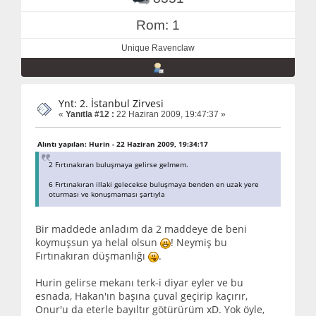
Rom: 1
Unique Ravenclaw
Ynt: 2. İstanbul Zirvesi
«
Yanıtla #12 :
22 Haziran 2009, 19:47:37 »
Alıntı yapılan: Hurin - 22 Haziran 2009, 19:34:17
2 Fırtınakıran buluşmaya gelirse gelmem.
6 Fırtınakıran illaki gelecekse buluşmaya benden en uzak yere
oturması ve konuşmaması şartıyla
Bir maddede anladım da 2 maddeye de beni
koymuşsun ya helal olsun
! Neymiş bu
Fırtınakıran düşmanlığı
.
Hurin gelirse mekanı terk-i diyar eyler ve bu
esnada, Hakan'ın başına çuval geçirip kaçırır,
Onur'u da eterle bayıltır götürürüm xD. Yok öyle,