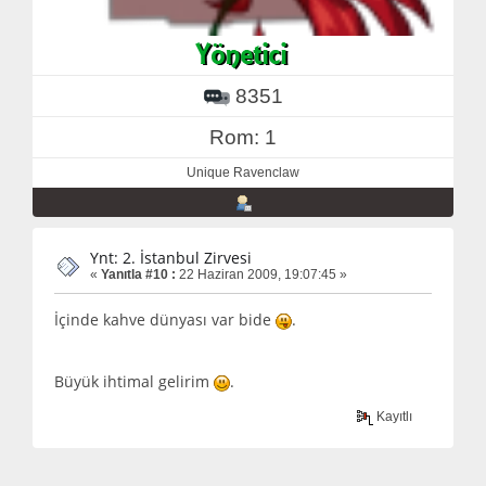
8351
Rom: 1
Unique Ravenclaw
Ynt: 2. İstanbul Zirvesi
«
Yanıtla #10 :
22 Haziran 2009, 19:07:45 »
İçinde kahve dünyası var bide
.
Büyük ihtimal gelirim
.
Kayıtlı