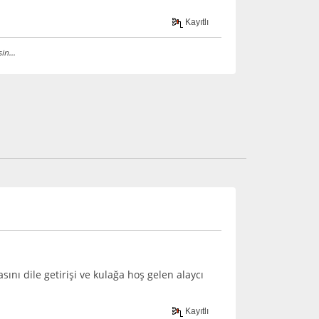
Kayıtlı
in...
ı dile getirişi ve kulağa hoş gelen alaycı
Kayıtlı