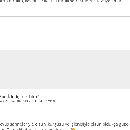
n bir film, kesinlikle kaliteli bir filmdir. Şiddetle tavsiye edilir.
Son İzlediğiniz Film?
 #886 :
24 Haziran 2011, 14:12:58 »
övüş sahneleriyle olsun, kurgusu ve işlenişiyle olsun oldukça güzeld
er. Zaten kitabını da görmüştüm. . .