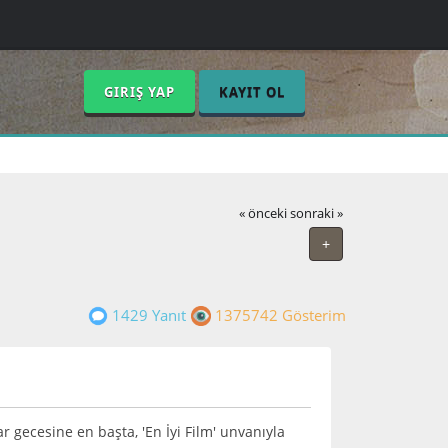
GIRIŞ YAP
KAYIT OL
« önceki
sonraki »
+
1429 Yanıt
1375742 Gösterim
r gecesine en başta, 'En İyi Film' unvanıyla