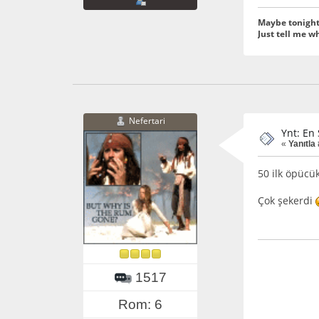
Maybe tonight 
Just tell me 
Nefertari
Ynt: En 
«
Yanıtla
50 ilk öpücük
Çok şekerdi
1517
Rom: 6