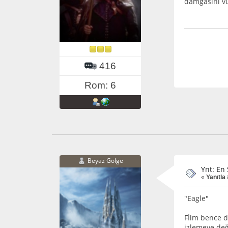
damgasını vura
416
Rom: 6
Beyaz Gölge
Ynt: En 
«
Yanıtla
"Eagle"
Fİlm bence d
izlemeye değ