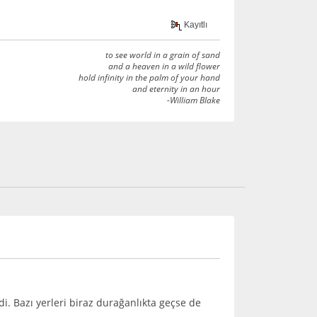
Kayıtlı
to see world in a grain of sand
and a heaven in a wild flower
hold infinity in the palm of your hand
and eternity in an hour
-William Blake
i. Bazı yerleri biraz durağanlıkta geçse de