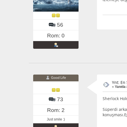
56
Rom: 0
Good Life
Ynt: En 
«
Yanıtla
Sherlock Ho
73
Süperdi arka
Rom: 2
konuşması.
Just smile :)