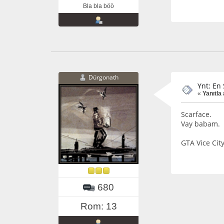
Bla bla böö
Dúrgonath
Ynt: En 
«
Yanıtla
Scarface.
Vay babam.
GTA Vice City
680
Rom: 13