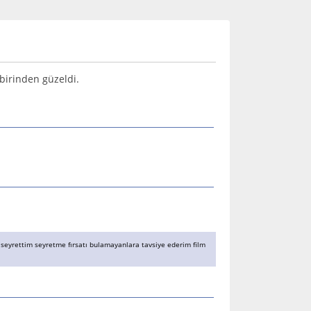
rbirinden güzeldi.
i seyrettim seyretme fırsatı bulamayanlara tavsiye ederim film