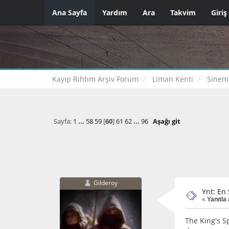
Ana Sayfa
Yardım
Ara
Takvim
Giriş
Kayıp Rıhtım Arşiv Forum
Liman Kenti
Sinem
Sayfa:
1
...
58
59
[
60
]
61
62
...
96
Aşağı git
Gilderoy
Ynt: En 
«
Yanıtla
The King's Sp