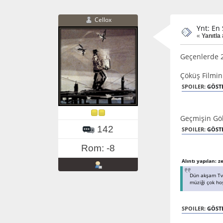
Cellox
Ynt: En 
«
Yanıtla
Geçenlerde 2 
Çöküş Filmin
SPOILER:
GÖST
Geçmişin Göl
142
SPOILER:
GÖST
Rom: -8
Alıntı yapılan: z
Dün akşam Tv'
müziği çok ho
SPOILER:
GÖST