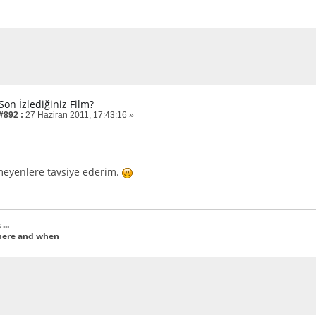
Son İzlediğiniz Film?
 #892 :
27 Haziran 2011, 17:43:16 »
meyenlere tavsiye ederim.
...
where and when