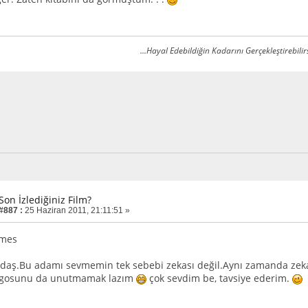
...Hayal Edebildiğin Kadarını Gerçekleştirebilirs
Son İzlediğiniz Film?
 #887 :
25 Haziran 2011, 21:11:51 »
lmes
daş.Bu adamı sevmemin tek sebebi zekası değil.Aynı zamanda zekasın
Egosunu da unutmamak lazım
çok sevdim be, tavsiye ederim.