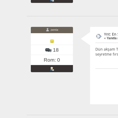
zenix
Ynt: En 
«
Yanıtla
Dün akşam Tv
18
seyretme fır
Rom: 0