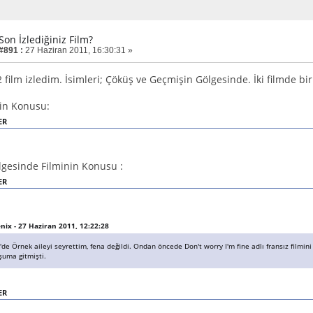
Son İzlediğiniz Film?
 #891 :
27 Haziran 2011, 16:30:31 »
film izledim. İsimleri; Çöküş ve Geçmişin Gölgesinde. İki filmde bi
in Konusu:
ER
gesinde Filminin Konusu :
ER
enix - 27 Haziran 2011, 12:22:28
de Örnek aileyi seyrettim, fena değildi. Ondan öncede Don't worry I'm fine adlı fransız filmin
şuma gitmişti.
ER