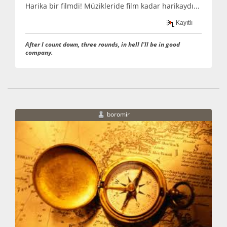
Harika bir filmdi! Müzikleride film kadar harikaydı...
Kayıtlı
After I count down, three rounds, in hell I'll be in good
company.
boromir