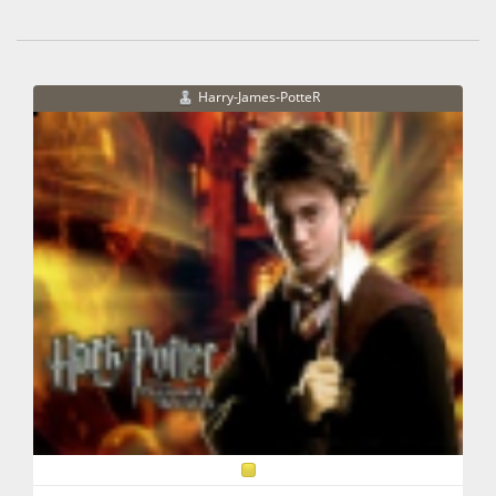
Harry-James-PotteR