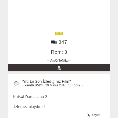
347
Rom: 3
---AmOrTeNtİa---
Ynt: En Son İzlediğiniz Film?
«
Yanıtla #524 :
29 Mayıs 2010, 13:55:49 »
Kutsal Damacana 2
İzlemez olaydım !
Kayıtlı