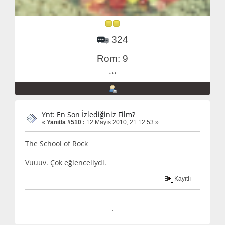
324
Rom: 9
***
Ynt: En Son İzlediğiniz Film?
«
Yanıtla #510 :
12 Mayıs 2010, 21:12:53 »
The School of Rock
Vuuuv. Çok eğlenceliydi.
Kayıtlı
.