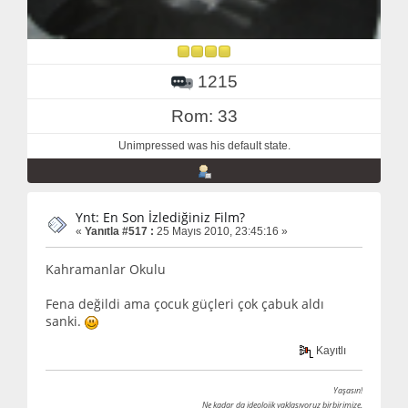
1215
Rom: 33
Unimpressed was his default state.
Ynt: En Son İzlediğiniz Film?
«
Yanıtla #517 :
25 Mayıs 2010, 23:45:16 »
Kahramanlar Okulu
Fena değildi ama çocuk güçleri çok çabuk aldı
sanki.
Kayıtlı
Yaşasın!
Ne kadar da ideolojik yaklaşıyoruz birbirimize.