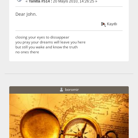
«
Yanıtla #514 :
20 Mayıs 2010, 14:26:25 »
Dear John.
Kayıtlı
closing your eyes to dissappear
you pray your dreams will leave you here
but still you wake and know the truth
no ones there
boromir