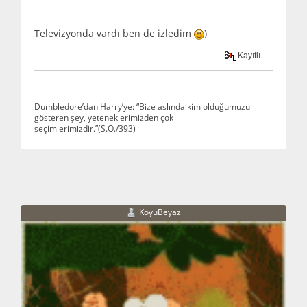
Televizyonda vardı ben de izledim
)
Kayıtlı
Dumbledore’dan Harry’ye: “Bize aslında kim olduğumuzu
gösteren şey, yeteneklerimizden çok
seçimlerimizdir.”(S.O./393)
KoyuBeyaz