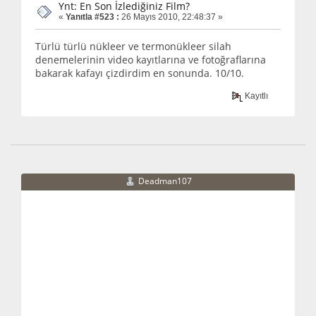
Ynt: En Son İzlediğiniz Film?
«
Yanıtla #523 :
26 Mayıs 2010, 22:48:37 »
Türlü türlü nükleer ve termonükleer silah
denemelerinin video kayıtlarına ve fotoğraflarına
bakarak kafayı çizdirdim en sonunda. 10/10.
Kayıtlı
Deadman107