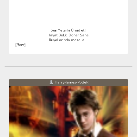
Sen Yeterki Ümid et !
Hayat BeLki Döner Sana,
RüyaLarında meseLa ...
[/font]
Harry-James-PotteR