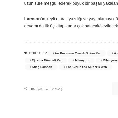
uzun süre meşgul ederek büyük bir başarı yakalan
Larsson
’ın keyfi olarak yazdığı ve yayımlamayı 
devamı da ilk üç kitap kadar çok satacak/sevilecek
Arı Kovanına Çomak Sokan Kız
At
ETIKETLER
Ejderha Dövmeli Kız
Milenyum
Milenyum 
Stieg Larsson
The Girl in the Spider's Web
BU IÇERIĞI PAYLAŞ!