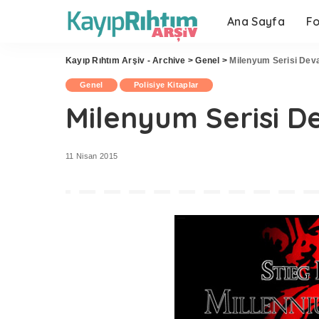
Ana Sayfa
F
Kayıp Rıhtım Arşiv - Archive
>
Genel
>
Milenyum Serisi Dev
Genel
Polisiye Kitaplar
Milenyum Serisi D
11 Nisan 2015