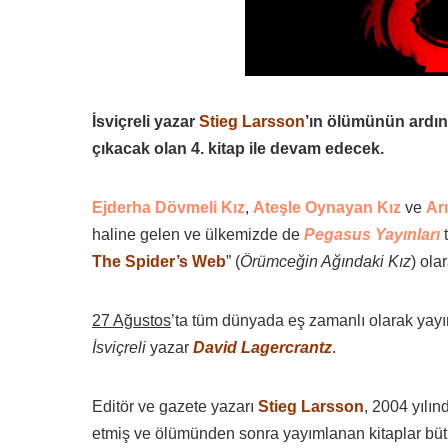
İsviçreli yazar
Stieg Larsson
’ın ölümünün ardı
çıkacak olan 4. kitap ile devam edecek.
Ejderha Dövmeli Kız
,
Ateşle Oynayan Kız
ve
Ar
haline gelen ve ülkemizde de
Pegasus Yayınları
t
The Spider’s Web
” (
Örümceğin Ağındaki Kız
) ola
27 Ağustos
’ta tüm dünyada eş zamanlı olarak yayı
İsviçreli
yazar
David Lagercrantz
.
Editör ve gazete yazarı
Stieg Larsson
, 2004 yılı
etmiş ve ölümünden sonra yayımlanan kitaplar bütü