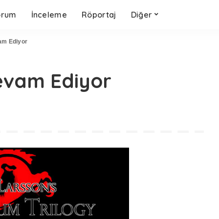
orum
İnceleme
Röportaj
Diğer
am Ediyor
evam Ediyor