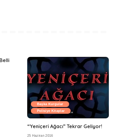
Belli
Başka Kurgular
Polisiye Kitaplar
“Yeniçeri Ağacı” Tekrar Geliyor!
25 Haziran 2016