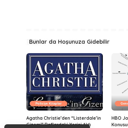
Bunlar da Hoşunuza Gidebilir
Polisiye Kitaplar
Gene
Agatha Christie’den “Listerdale’in
HBO Jo
Gizemi” Raflardaki Yerini Aldı
Konusu