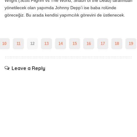
Wright (Scott Pilgrim vs The World, Shaun of the Dead) tarafından
yönetilecek olan yapımda Johnny Depp’i ise baba rolünde
göreceğiz. Bu arada kendisi yapımcılık görevini de üstlenecek.
10
11
12
13
14
15
16
17
18
19
Leave a Reply