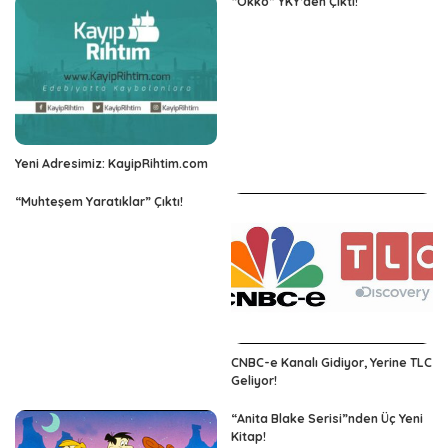
“Okko” YKY’den Çıktı!
Yeni Adresimiz: KayipRihtim.com
“Muhteşem Yaratıklar” Çıktı!
CNBC-e Kanalı Gidiyor, Yerine TLC
Geliyor!
“Anita Blake Serisi”nden Üç Yeni
Kitap!