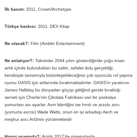
İlk basım:
2011, Crown/Archetype
Türkçe baskısı:
2011, DEX Kitap
Ne olacak?:
Film (Amblin Entertainment)
Ne anlatıyor?:
Takvimler 2044 yılını gösterdiğinde çoğu insan
artık içinde bulundukları bu zalim, sefalet dolu gerçekliği,
kendisiyle tamamıyla bütünleşebileceğiniz çok oyunculu rol yapma
oyunu OASIS için artlarında bırakmaktadırlar. OASIS’in yaratıcısı
James Halliday bu dünyadan göçüp gittiğind geride bıraktığı
serveti için Charlie’nin Çikolata Fabrikası-vari bir paskalya
yumurtası avı ayarlar. Avın liderliğini ise hırslı ve arzulu avcı
(yumurta avcısı) Wade Watts, onun en iyi arkadaşı Aech ve
meşhur avcı Art3mis yürütmektedir.
Hangi aşamada?:
Aralık 2017’de sinemalarda.