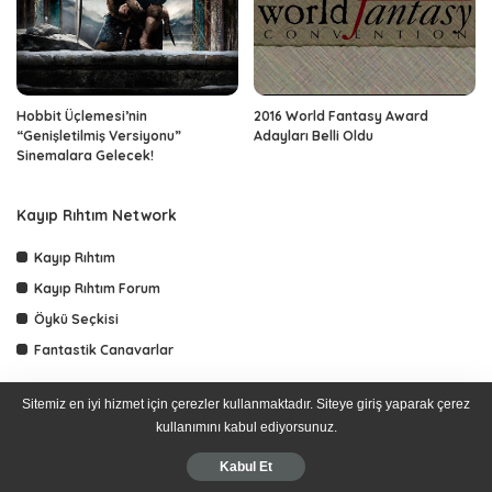
Hobbit Üçlemesi’nin
2016 World Fantasy Award
“Genişletilmiş Versiyonu”
Adayları Belli Oldu
Sinemalara Gelecek!
Kayıp Rıhtım Network
Kayıp Rıhtım
Kayıp Rıhtım Forum
Öykü Seçkisi
Fantastik Canavarlar
Sitemiz en iyi hizmet için çerezler kullanmaktadır. Siteye giriş yaparak çerez
kullanımını kabul ediyorsunuz.
© 2016
Kayıp Rıhtım
web sitesinin arşiv içerikleri burada yer alır.
Kabul Et