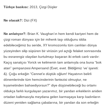
Türkçe baskısı:
2013, Çizgi Düşler
Ne olacak?:
Dizi (FX)
Ne anlatıyor?:
Brian K. Vaughan’ın hem kendi kariyeri hem de
çizgi roman dünyası için bir mihenk taşı olduğunu iddia
edebileceğimiz bu seride, XY kromozomlu tüm canlıları dünya
yüzeyinden silip süpüren bir virüsün yol açtığı felaket sonrasında
bu esrarengiz olaydan kurtulmayı başaran iki erkek canlı vardır:
Kaçış sanatçısı Yorick ve kelimenin tam anlamıyla ona buna “bok
atan” şempanzesi Ampersand (Evet, evet. Bildiğimiz ‘ve’ işareti:
&). Çoğu erkeğin “Cennet’e düştük oğlum! Hayatının belirli
dönemlerinde tüm hemcinslerinin fantezisi olmuştur, ne
kıyametinden bahsediyorsun?” diye düşünebileceği bu ortamı
oldukça farklı kurgulayan yazarımız, bir yandan erkeklerin aniden
ortadan kalkmasıyla meydana gelen karmaşaya karşı kadınların
düzeni yeniden sağlama çabalarına, bir yandan da son erkeğin