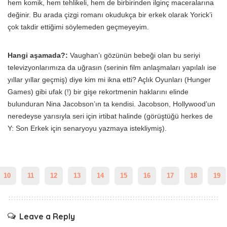
hem komik, hem tehlikeli, hem de birbirinden ilginç maceralarına
değinir. Bu arada çizgi romanı okudukça bir erkek olarak Yorick’i
çok takdir ettiğimi söylemeden geçmeyeyim.
Hangi aşamada?:
Vaughan’ı gözünün bebeği olan bu seriyi
televizyonlarımıza da uğrasın (serinin film anlaşmaları yapılalı ise
yıllar yıllar geçmiş) diye kim mi ikna etti? Açlık Oyunları (Hunger
Games) gibi ufak (!) bir gişe rekortmenin haklarını elinde
bulunduran Nina Jacobson’ın ta kendisi. Jacobson, Hollywood’un
neredeyse yarısıyla seri için irtibat halinde (görüştüğü herkes de
Y: Son Erkek için senaryoyu yazmaya istekliymiş).
10
11
12
13
14
15
16
17
18
19
Leave a Reply