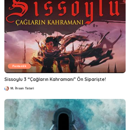
Fantastik
Sissoylu 3 “Çağların Kahramanı” Ön Siparişte!
M. İhsan Tatari
Posted
by