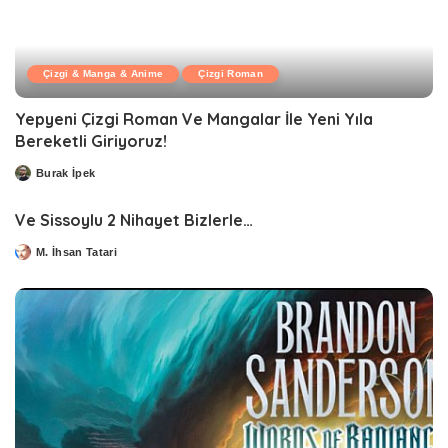
Çizgi & Manga & Anime
Çizgi Roman
Yepyeni Çizgi Roman Ve Mangalar İle Yeni Yıla
Bereketli Giriyoruz!
Burak İpek
Posted
by
Ve Sissoylu 2 Nihayet Bizlerle…
M. İhsan Tatari
Posted
by