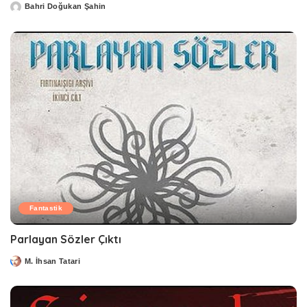
Bahri Doğukan Şahin
Posted
by
Fantastik
Parlayan Sözler Çıktı
M. İhsan Tatari
Posted
by