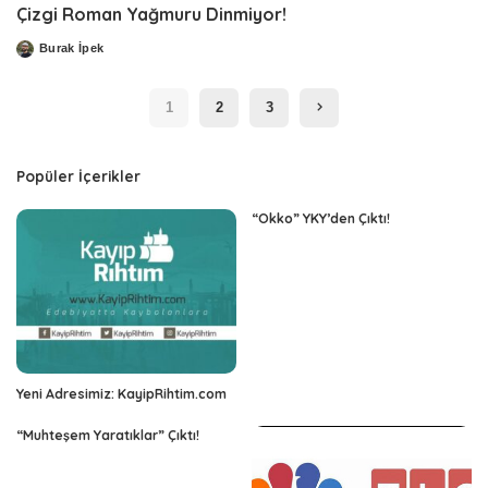
Çizgi Roman Yağmuru Dinmiyor!
Burak İpek
Posted
by
1
2
3
Popüler İçerikler
“Okko” YKY’den Çıktı!
Yeni Adresimiz: KayipRihtim.com
“Muhteşem Yaratıklar” Çıktı!