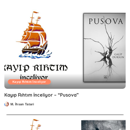
by
Kayıp Rıhtım İnceliyor
Kayıp Rıhtım İnceliyor – “Pusova”
M. İhsan Tatari
Posted
by