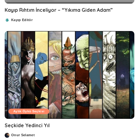
Kayıp Rıhtım İnceliyor – “Yıkıma Giden Adam”
Kayıp Editör
Posted
by
Aylık Öykü Seçkisi
Seçkide Yedinci Yıl
Onur Selamet
Posted