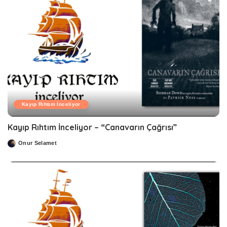
Kayıp Rıhtım İnceliyor
Kayıp Rıhtım İnceliyor – “Canavarın Çağrısı”
Onur Selamet
Posted
by