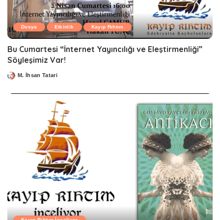
Dosya
Etkinlik
Kayıp Rıhtım
Bu Cumartesi “İnternet Yayıncılığı ve Eleştirmenliği”
Söyleşimiz Var!
M. İhsan Tatari
Posted
by
Kayıp Rıhtım İnceliyor