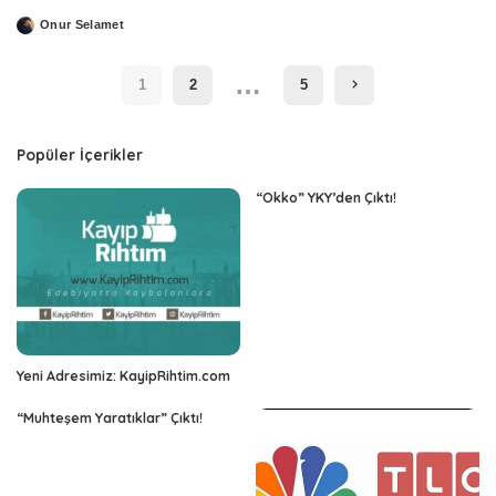
Onur Selamet
Posted
by
…
1
2
5
Popüler İçerikler
“Okko” YKY’den Çıktı!
Yeni Adresimiz: KayipRihtim.com
“Muhteşem Yaratıklar” Çıktı!