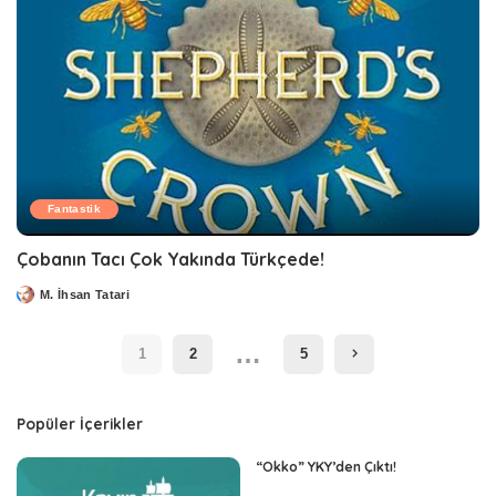
Fantastik
Çobanın Tacı Çok Yakında Türkçede!
M. İhsan Tatari
Posted
by
…
1
2
5
Popüler İçerikler
“Okko” YKY’den Çıktı!