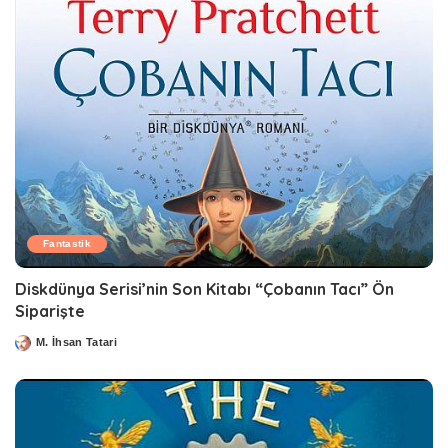
Fantastik
Diskdünya Serisi’nin Son Kitabı “Çobanın Tacı” Ön
Siparişte
M. İhsan Tatari
Posted
by