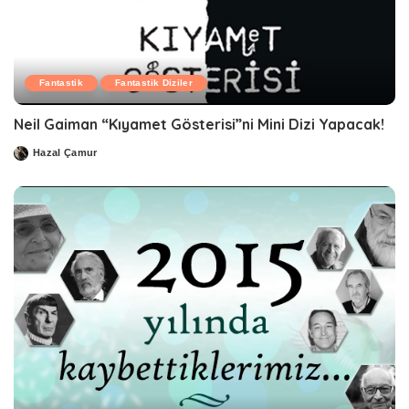
Fantastik
Fantastik Diziler
Neil Gaiman “Kıyamet Gösterisi”ni Mini Dizi Yapacak!
Hazal Çamur
Posted
by