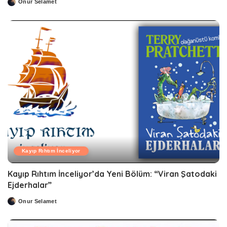
Onur Selamet
Posted
by
Kayıp Rıhtım İnceliyor
Kayıp Rıhtım İnceliyor’da Yeni Bölüm: “Viran Şatodaki
Ejderhalar”
Onur Selamet
Posted
by