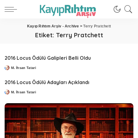
Kayıp Rıhtım Arşiv - Archive
>
Terry Pratchett
Etiket:
Terry Pratchett
2016 Locus Ödülü Galipleri Belli Oldu
M. İhsan Tatari
Posted
by
2016 Locus Ödülü Adayları Açıklandı
M. İhsan Tatari
Posted
by