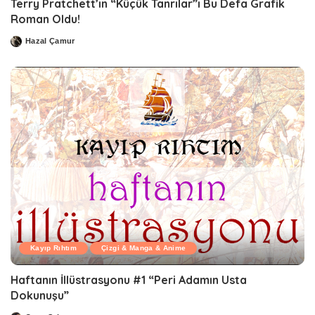
Terry Pratchett’ın “Küçük Tanrılar”ı Bu Defa Grafik
Roman Oldu!
Hazal Çamur
Posted
by
Kayıp Rıhtım
Çizgi & Manga & Anime
Haftanın İllüstrasyonu #1 “Peri Adamın Usta
Dokunuşu”