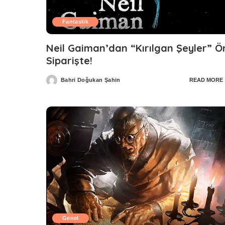
Fantastik
Neil Gaiman’dan “Kırılgan Şeyler” Ö
Siparişte!
Bahri Doğukan Şahin
READ MORE
Posted
by
Genel