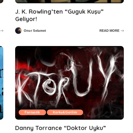
J. K. Rowling’ten “Guguk Kuşu”
Geliyor!
Onur Selamet
READ MORE
Posted
by
Fantastik
Korku&Gerilim
Danny Torrance “Doktor Uyku”