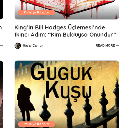
Polisiye Kitaplar
n
King’in Bill Hodges Üçlemesi’nde
İkinci Adım: “Kim Bulduysa Onundur”
Hazal Çamur
READ MORE
Posted
by
Polisiye Kitaplar