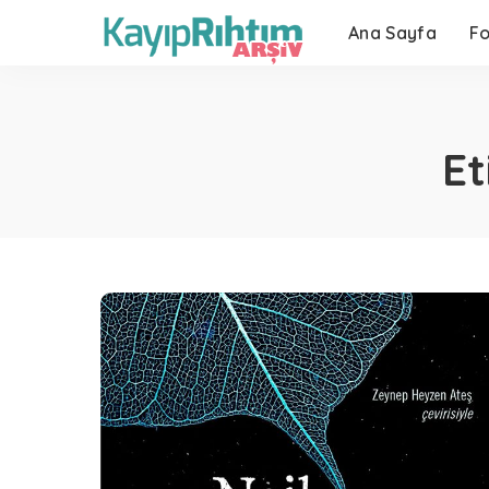
Ana Sayfa
F
Et