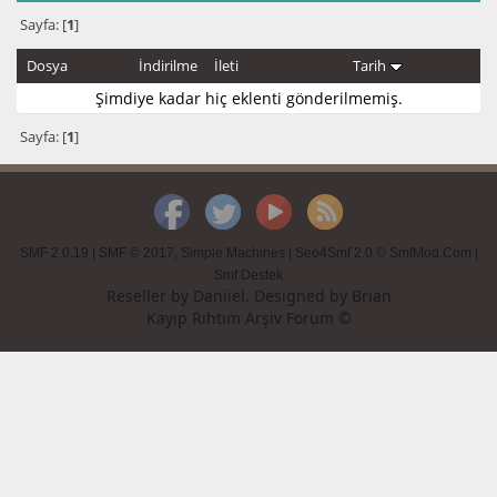
Sayfa: [
1
]
Dosya
İndirilme
İleti
Tarih
Şimdiye kadar hiç eklenti gönderilmemiş.
Sayfa: [
1
]
SMF 2.0.19
|
SMF © 2017
,
Simple Machines
|
Seo4Smf 2.0 © SmfMod.Com
|
Smf Destek
Reseller by
Daniiel
. Designed by
Brian
Kayıp Rıhtım Arşiv Forum ©