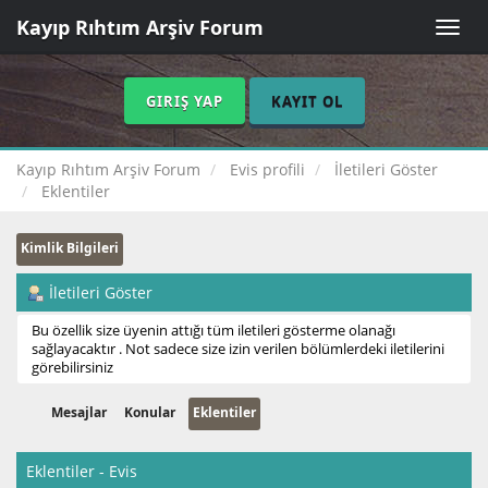
Kayıp Rıhtım Arşiv Forum
Toggle
naviga
GIRIŞ YAP
KAYIT OL
Kayıp Rıhtım Arşiv Forum
Evis profili
İletileri Göster
Eklentiler
Kimlik Bilgileri
İletileri Göster
Bu özellik size üyenin attığı tüm iletileri gösterme olanağı
sağlayacaktır . Not sadece size izin verilen bölümlerdeki iletilerini
görebilirsiniz
Mesajlar
Konular
Eklentiler
Eklentiler - Evis