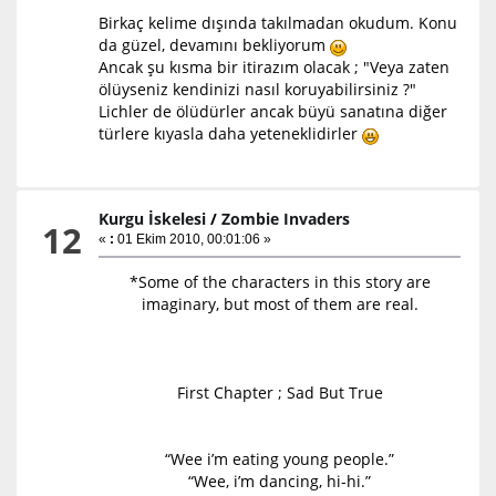
Birkaç kelime dışında takılmadan okudum. Konu
da güzel, devamını bekliyorum
Ancak şu kısma bir itirazım olacak ; "Veya zaten
ölüyseniz kendinizi nasıl koruyabilirsiniz ?"
Lichler de ölüdürler ancak büyü sanatına diğer
türlere kıyasla daha yeteneklidirler
Kurgu İskelesi
/
Zombie Invaders
12
«
:
01 Ekim 2010, 00:01:06 »
*Some of the characters in this story are
imaginary, but most of them are real.
First Chapter ; Sad But True
“Wee i’m eating young people.”
“Wee, i’m dancing, hi-hi.”