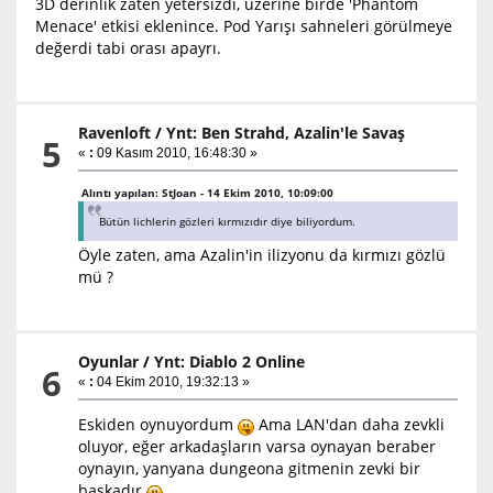
3D derinlik zaten yetersizdi, üzerine birde 'Phantom
Menace' etkisi eklenince. Pod Yarışı sahneleri görülmeye
değerdi tabi orası apayrı.
Ravenloft
/
Ynt: Ben Strahd, Azalin'le Savaş
5
«
:
09 Kasım 2010, 16:48:30 »
Alıntı yapılan: StJoan - 14 Ekim 2010, 10:09:00
Bütün lichlerin gözleri kırmızıdır diye biliyordum.
Öyle zaten, ama Azalin'in ilizyonu da kırmızı gözlü
mü ?
Oyunlar
/
Ynt: Diablo 2 Online
6
«
:
04 Ekim 2010, 19:32:13 »
Eskiden oynuyordum
Ama LAN'dan daha zevkli
oluyor, eğer arkadaşların varsa oynayan beraber
oynayın, yanyana dungeona gitmenin zevki bir
başkadır