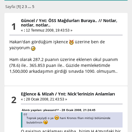
Sayfa: [
1
]
2
3
...
5
Güncel
/
Ynt: ÖSS Mağdurları Buraya.. // Notlar,
1
notlar, notlar..
«
:
12 Temmuz 2008, 19:43:53 »
Hakan'dan gördüğüm işkence
üzerine ben de
yazıyorum
Ham olarak 287.2 puanın üzerine eklenen okul puanım
(78.6) ile.. 365.853 puan ile.. Güzide memleketimde
1,500,000 arkadaşımın girdiği sınavda 1090. olmuşum..
Eğlence & Mizah
/
Ynt: Nick'lerinizin Anlamları
2
«
:
28 Ocak 2008, 21:43:53 »
Alıntı yapılan: pleasant^^ - 28 Ocak 2008, 21:24:45
Toprak şeyiydi o ya
hani Kronos filan mitloji bölümünde
bulabilirsin
O gaia'nın açıklaması galiba,, bizim H.A'mızdaki bir