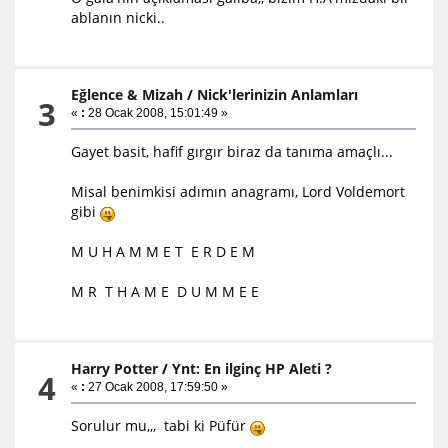
ablanın nicki..
Eğlence & Mizah
/
Nick'lerinizin Anlamları
3
«
:
28 Ocak 2008, 15:01:49 »
Gayet basit, hafif gırgır biraz da tanıma amaçlı...
Misal benimkisi adımın anagramı, Lord Voldemort
gibi
M U H A M M E T E R D E M
M R T H A M E D U M M E E
Harry Potter
/
Ynt: En ilginç HP Aleti ?
4
«
:
27 Ocak 2008, 17:59:50 »
Sorulur mu,,, tabi ki Püfür