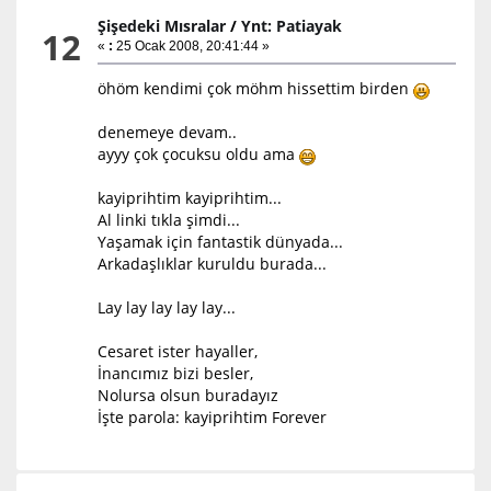
Şişedeki Mısralar
/
Ynt: Patiayak
12
«
:
25 Ocak 2008, 20:41:44 »
öhöm kendimi çok möhm hissettim birden
denemeye devam..
ayyy çok çocuksu oldu ama
kayiprihtim kayiprihtim...
Al linki tıkla şimdi...
Yaşamak için fantastik dünyada...
Arkadaşlıklar kuruldu burada...
Lay lay lay lay lay...
Cesaret ister hayaller,
İnancımız bizi besler,
Nolursa olsun buradayız
İşte parola: kayiprihtim Forever