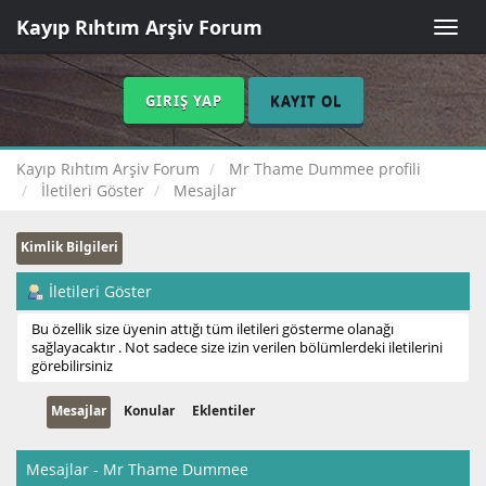
Kayıp Rıhtım Arşiv Forum
Toggle
naviga
GIRIŞ YAP
KAYIT OL
Kayıp Rıhtım Arşiv Forum
Mr Thame Dummee profili
İletileri Göster
Mesajlar
Kimlik Bilgileri
İletileri Göster
Bu özellik size üyenin attığı tüm iletileri gösterme olanağı
sağlayacaktır . Not sadece size izin verilen bölümlerdeki iletilerini
görebilirsiniz
Mesajlar
Konular
Eklentiler
Mesajlar - Mr Thame Dummee