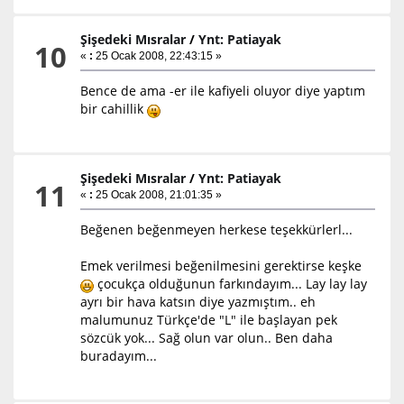
Şişedeki Mısralar
/
Ynt: Patiayak
10
«
:
25 Ocak 2008, 22:43:15 »
Bence de ama -er ile kafiyeli oluyor diye yaptım
bir cahillik
Şişedeki Mısralar
/
Ynt: Patiayak
11
«
:
25 Ocak 2008, 21:01:35 »
Beğenen beğenmeyen herkese teşekkürlerl...
Emek verilmesi beğenilmesini gerektirse keşke
çocukça olduğunun farkındayım... Lay lay lay
ayrı bir hava katsın diye yazmıştım.. eh
malumunuz Türkçe'de "L" ile başlayan pek
sözcük yok... Sağ olun var olun.. Ben daha
buradayım...