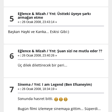
Eğlence & Mizah
/
Ynt: Üstteki üyeye şarkı
5
armağan etme
«
:
26 Ocak 2008, 23:43:14 »
Başkan Hayki ve Kanka... Eskisi Gibi:)
Eğlence & Mizah
/
Ynt: Şuan sizi ne mutlu eder ??
6
«
:
26 Ocak 2008, 23:40:26 »
Üç dilek dilettirecek bir peri...
Sinema
/
Ynt: I am Legend (Ben Efsaneyim)
7
«
:
26 Ocak 2008, 18:34:19 »
Sonunda hasret bitti.
Bugün filmi izlemeye sinemaya gittim... Süperdi...