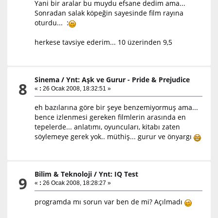
Yani bir aralar bu muydu efsane dedim ama...
Sonradan salak köpeğin sayesinde film rayına
oturdu... :
herkese tavsiye ederim... 10 üzerinden 9,5
Sinema
/
Ynt: Aşk ve Gurur - Pride & Prejudice
8
«
:
26 Ocak 2008, 18:32:51 »
eh bazılarına göre bir şeye benzemiyormuş ama...
bence izlenmesi gereken filmlerin arasında en
tepelerde... anlatımı, oyuncuları, kitabı zaten
söylemeye gerek yok.. müthiş... gurur ve önyargı
Bilim & Teknoloji
/
Ynt: IQ Test
9
«
:
26 Ocak 2008, 18:28:27 »
programda mı sorun var ben de mi? Açılmadı