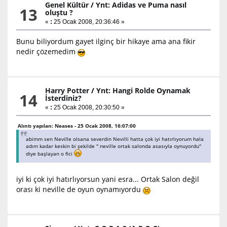
Genel Kültür
/
Ynt: Adidas ve Puma nasıl
13
oluştu ?
«
:
25 Ocak 2008, 20:36:46 »
Bunu biliyordum gayet ilginç bir hikaye ama ana fikir
nedir çözemedim
Harry Potter
/
Ynt: Hangi Rolde Oynamak
14
İsterdiniz?
«
:
25 Ocak 2008, 20:30:50 »
Alıntı yapılan: Neases - 25 Ocak 2008, 16:07:00
abimm sen Neville olsana severdin Nevilli hatta çok iyi hatırlıyorum hala
adım kadar keskin bi şekilde '' neville ortak salonda asasıyla oynuyordu''
diye başlayan o fici
iyi ki çok iyi hatırlıyorsun yani esra... Ortak Salon değil
orası ki neville de oyun oynamıyordu