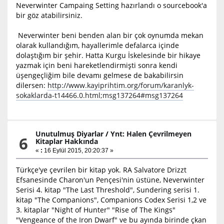
Neverwinter Campaing Setting hazırlandı o sourcebook'a
bir göz atabilirsiniz.
Neverwinter beni benden alan bir çok oynumda mekan
olarak kullandığım, hayallerimle defalarca içinde
dolaştığım bir şehir. Hatta Kurgu İskelesinde bir hikaye
yazmak için beni hareketlendirmişti sonra kendi
üşengeçliğim bile devamı gelmese de bakabilirsin
dilersen:
http://www.kayiprihtim.org/forum/karanlyk-
sokaklarda-t14466.0.html;msg137264#msg137264
Unutulmuş Diyarlar
/
Ynt: Halen Çevrilmeyen
6
Kitaplar Hakkında
«
:
16 Eylül 2015, 20:20:37 »
Türkçe'ye çevrilen bir kitap yok. RA Salvatore Drizzt
Efsanesinde Charon'un Pençesi'nin üstüne, Neverwinter
Serisi 4. kitap "The Last Threshold", Sundering serisi 1.
kitap "The Companions", Companions Codex Serisi 1,2 ve
3. kitaplar "Night of Hunter" "Rise of The Kings"
"Vengeance of the Iron Dwarf" ve bu ayında birinde çkan