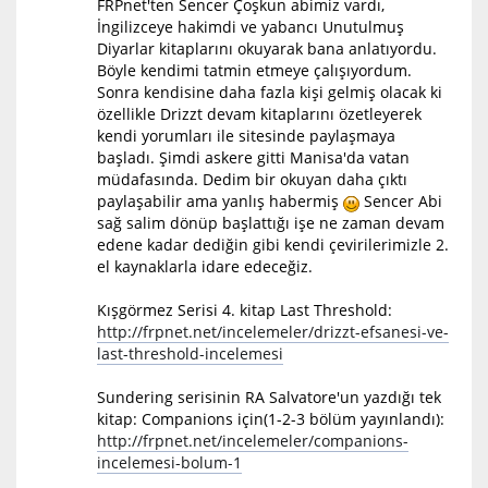
FRPnet'ten Sencer Çoşkun abimiz vardı,
İngilizceye hakimdi ve yabancı Unutulmuş
Diyarlar kitaplarını okuyarak bana anlatıyordu.
Böyle kendimi tatmin etmeye çalışıyordum.
Sonra kendisine daha fazla kişi gelmiş olacak ki
özellikle Drizzt devam kitaplarını özetleyerek
kendi yorumları ile sitesinde paylaşmaya
başladı. Şimdi askere gitti Manisa'da vatan
müdafasında. Dedim bir okuyan daha çıktı
paylaşabilir ama yanlış habermiş
Sencer Abi
sağ salim dönüp başlattığı işe ne zaman devam
edene kadar dediğin gibi kendi çevirilerimizle 2.
el kaynaklarla idare edeceğiz.
Kışgörmez Serisi 4. kitap Last Threshold:
http://frpnet.net/incelemeler/drizzt-efsanesi-ve-
last-threshold-incelemesi
Sundering serisinin RA Salvatore'un yazdığı tek
kitap: Companions için(1-2-3 bölüm yayınlandı):
http://frpnet.net/incelemeler/companions-
incelemesi-bolum-1