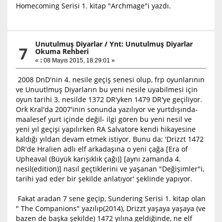
Homecoming Serisi 1. kitap "Archmage"i yazdı.
Unutulmuş Diyarlar
/
Ynt: Unutulmuş Diyarlar
7
Okuma Rehberi
«
:
08 Mayıs 2015, 18:29:01 »
2008 DnD'nin 4. nesile geçiş senesi olup, frp oyunlarının
ve Unuutlmuş Diyarların bu yeni nesile uyabilmesi için
oyun tarihi 3. nesilde 1372 DR'yken 1479 DR'ye geçiliyor.
Ork Kral'da 2007'inin sonunda yazılıyor ve yurtdışında-
maalesef yurt içinde değil- ilgi gören bu yeni nesil ve
yeni yıl geçişi yapılırken RA Salvatore kendi hikayesine
kaldığı yıldan devam etmek istiyor. Bunu da; 'Drizzt 1472
DR'de Hralien adlı elf arkadaşına o yeni çağa [Era of
Upheaval (Büyük karışıklık çağı)] [aynı zamanda 4.
nesil(edition)] nasıl geçtiklerini ve yaşanan "Değişimler"i,
tarihi yad eder bir şekilde anlatıyor' şeklinde yapıyor.
Fakat aradan 7 sene geçip, Sundering Serisi 1. kitap olan
" The Companions" yazılıp(2014), Drizzt yaşaya yaşaya (ve
bazen de başka şekilde) 1472 yılına geldiğinde, ne elf