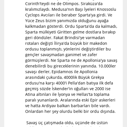
Corinth'teydi ne de Olimpos. Siraküza'da
kralımızlaydı. Medusa'nın Başı İyeleri Knossoslu
Cyclops Avcıları ile beraber Sparta'ya girdi. Ve
Yüce Zeus bizim yanımızda olduğunu ayağa
kalkmadan gösterdi. Ordu Sparta'da da kalmadı,
Sparta mülkiyeti Giritten gelme dostlara bırakıp
geri döndüler. Fakat Brindisi'ye varmadan
rotaları değişti İlirya'da büyük bir makedon
ordusu toplanmıştı, yönlerini değiştirdiler bu
gençler savaşmadan ganimet ve zafer
görmüşlerdi. Ne Sparta ne de Apollonia'ya savaş
denebilirdi bu gireceklerinin yanında. 10.000ler
savaşı derler, Epidamnos ile Apollonia
arasındaki çukurda, 4000lik Büyük Grekya
ordusu'na karşı 4000'i Pella'dan batıya ilk defa
geçmiş sözde İskender'in oğulları ve 2000 ise
Atina altınları ile İyonya ve Hellas'ta toplama
paralı yunanlardı. Aralarında eski Epir askerleri
ve hatta Ardiyav balkan barbarları bile vardı.
Onlardan her şey olurdu belki bir ordu dışında.
Savaş üç çatışmada oldu, üçünde de üstün