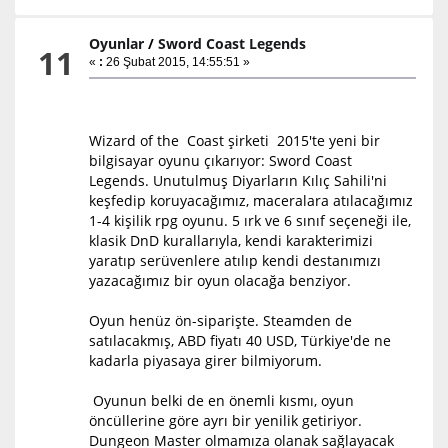
Oyunlar
/
Sword Coast Legends
11
«
:
26 Şubat 2015, 14:55:51 »
Wizard of the Coast şirketi 2015'te yeni bir
bilgisayar oyunu çıkarıyor: Sword Coast
Legends. Unutulmuş Diyarların Kılıç Sahili'ni
keşfedip koruyacağımız, maceralara atılacağımız
1-4 kişilik rpg oyunu. 5 ırk ve 6 sınıf seçeneği ile,
klasik DnD kurallarıyla, kendi karakterimizi
yaratıp serüvenlere atılıp kendi destanımızı
yazacağımız bir oyun olacağa benziyor.
Oyun henüz ön-siparişte. Steamden de
satılacakmış, ABD fiyatı 40 USD, Türkiye'de ne
kadarla piyasaya girer bilmiyorum.
Oyunun belki de en önemli kısmı, oyun
öncüllerine göre ayrı bir yenilik getiriyor.
Dungeon Master olmamıza olanak sağlayacak