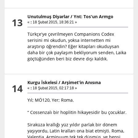
Unutulmuş Diyarlar
/
Ynt: Tos'un Armgo
13
«
:
18 Şubat 2015, 18:36:21 »
Türkçe'ye çevrilmeyen Companions Codex
serisini mi okudun, yoksa internetten mi
araştırıp öğrendin? Eğer kitapları okuduysan
daha bir çok paylaşım bekliyorum senden, Laika
göçtüğünden beri biz devre dışı kaldık.
Kurgu İskelesi
/
Arşimet'in Anısına
14
«
:
18 Şubat 2015, 02:17:18 »
Yıl; MÖ120, Yer; Roma.
“ Cossenzalı bir hoplitin hikayesidir bu çocuklar.
Siraküza krallığı yüz yıldır parlak bir dönem
yaşıyordu, Latin kralları ona biat etmişti. Roma,
Valentia, Arminuum tek tek düşmüş, ve hepsi