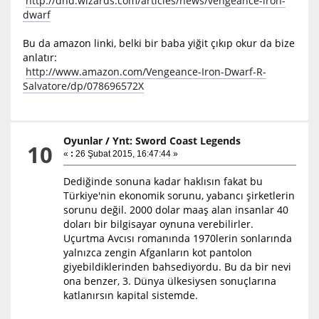
http://dnd.wizards.com/articles/news/vengeance-iron-
dwarf
Bu da amazon linki, belki bir baba yiğit çıkıp okur da bize
anlatır:
http://www.amazon.com/Vengeance-Iron-Dwarf-R-
Salvatore/dp/078696572X
Oyunlar
/
Ynt: Sword Coast Legends
10
«
:
26 Şubat 2015, 16:47:44 »
Dediğinde sonuna kadar haklısın fakat bu
Türkiye'nin ekonomik sorunu, yabancı şirketlerin
sorunu değil. 2000 dolar maaş alan insanlar 40
doları bir bilgisayar oynuna verebilirler.
Uçurtma Avcısı romanında 1970lerin sonlarında
yalnızca zengin Afganların kot pantolon
giyebildiklerinden bahsediyordu. Bu da bir nevi
ona benzer, 3. Dünya ülkesiysen sonuçlarına
katlanırsın kapital sistemde.