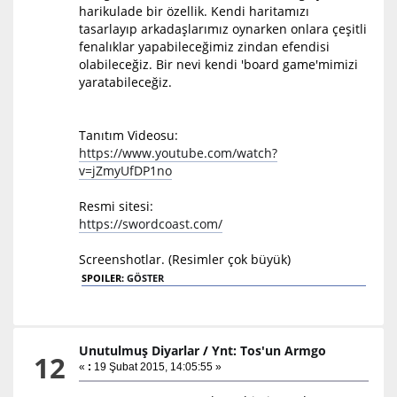
harikulade bir özellik. Kendi haritamızı
tasarlayıp arkadaşlarımız oynarken onlara çeşitli
fenalıklar yapabileceğimiz zindan efendisi
olabileceğiz. Bir nevi kendi 'board game'mimizi
yaratabileceğiz.
Tanıtım Videosu:
https://www.youtube.com/watch?
v=jZmyUfDP1no
Resmi sitesi:
https://swordcoast.com/
Screenshotlar. (Resimler çok büyük)
SPOILER:
GÖSTER
Unutulmuş Diyarlar
/
Ynt: Tos'un Armgo
12
«
:
19 Şubat 2015, 14:05:55 »