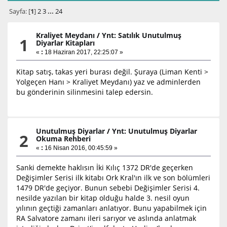
Sayfa: [
1
]
2
3
...
24
Kraliyet Meydanı
/
Ynt: Satılık Unutulmuş
1
Diyarlar Kitapları
«
:
18 Haziran 2017, 22:25:07 »
Kitap satış, takas yeri burası değil. Şuraya (Liman Kenti >
Yolgeçen Hanı > Kraliyet Meydanı) yaz ve adminlerden
bu gönderinin silinmesini talep edersin.
Unutulmuş Diyarlar
/
Ynt: Unutulmuş Diyarlar
2
Okuma Rehberi
«
:
16 Nisan 2016, 00:45:59 »
Sanki demekte haklısın İki Kılıç 1372 DR'de geçerken
Değişimler Serisi ilk kitabı Ork Kral'ın ilk ve son bölümleri
1479 DR'de geçiyor. Bunun sebebi Değişimler Serisi 4.
nesilde yazılan bir kitap olduğu halde 3. nesil oyun
yılının geçtiği zamanları anlatıyor. Bunu yapabilmek için
RA Salvatore zamanı ileri sarıyor ve aslında anlatmak