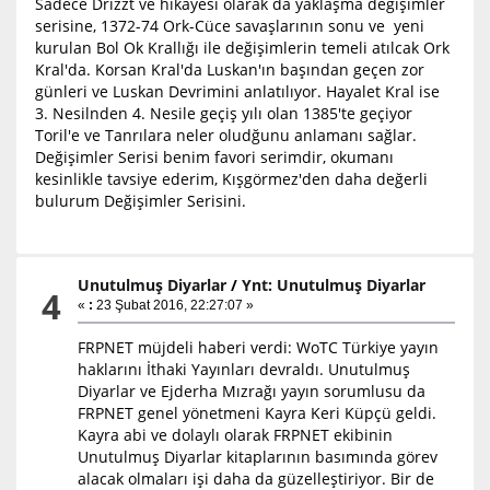
Sadece Drizzt ve hikayesi olarak da yaklaşma değişimler
serisine, 1372-74 Ork-Cüce savaşlarının sonu ve yeni
kurulan Bol Ok Krallığı ile değişimlerin temeli atılcak Ork
Kral'da. Korsan Kral'da Luskan'ın başından geçen zor
günleri ve Luskan Devrimini anlatılıyor. Hayalet Kral ise
3. Nesilnden 4. Nesile geçiş yılı olan 1385'te geçiyor
Toril'e ve Tanrılara neler oludğunu anlamanı sağlar.
Değişimler Serisi benim favori serimdir, okumanı
kesinlikle tavsiye ederim, Kışgörmez'den daha değerli
bulurum Değişimler Serisini.
Unutulmuş Diyarlar
/
Ynt: Unutulmuş Diyarlar
4
«
:
23 Şubat 2016, 22:27:07 »
FRPNET müjdeli haberi verdi: WoTC Türkiye yayın
haklarını İthaki Yayınları devraldı. Unutulmuş
Diyarlar ve Ejderha Mızrağı yayın sorumlusu da
FRPNET genel yönetmeni Kayra Keri Küpçü geldi.
Kayra abi ve dolaylı olarak FRPNET ekibinin
Unutulmuş Diyarlar kitaplarının basımında görev
alacak olmaları işi daha da güzelleştiriyor. Bir de