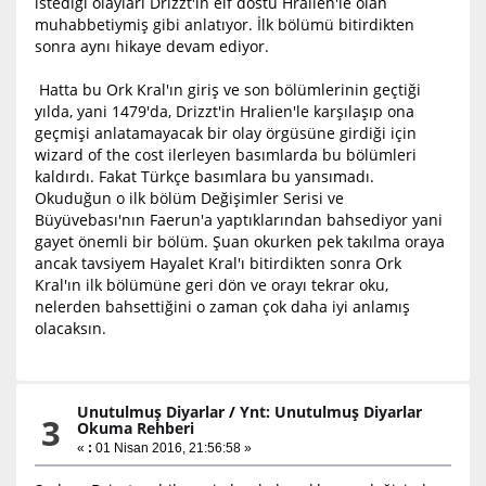
istediği olayları Drizzt'in elf dostu Hralien'le olan
muhabbetiymiş gibi anlatıyor. İlk bölümü bitirdikten
sonra aynı hikaye devam ediyor.
Hatta bu Ork Kral'ın giriş ve son bölümlerinin geçtiği
yılda, yani 1479'da, Drizzt'in Hralien'le karşılaşıp ona
geçmişi anlatamayacak bir olay örgüsüne girdiği için
wizard of the cost ilerleyen basımlarda bu bölümleri
kaldırdı. Fakat Türkçe basımlara bu yansımadı.
Okuduğun o ilk bölüm Değişimler Serisi ve
Büyüvebası'nın Faerun'a yaptıklarından bahsediyor yani
gayet önemli bir bölüm. Şuan okurken pek takılma oraya
ancak tavsiyem Hayalet Kral'ı bitirdikten sonra Ork
Kral'ın ilk bölümüne geri dön ve orayı tekrar oku,
nelerden bahsettiğini o zaman çok daha iyi anlamış
olacaksın.
Unutulmuş Diyarlar
/
Ynt: Unutulmuş Diyarlar
3
Okuma Rehberi
«
:
01 Nisan 2016, 21:56:58 »