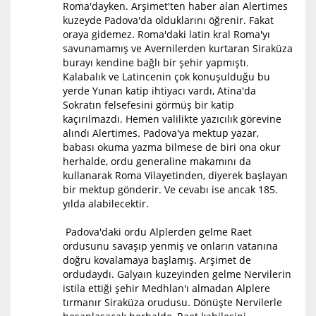
Roma'dayken. Arşimet'ten haber alan Alertimes
kuzeyde Padova'da olduklarını öğrenir. Fakat
oraya gidemez. Roma'daki latin kral Roma'yı
savunamamış ve Avernilerden kurtaran Siraküza
burayı kendine bağlı bir şehir yapmıştı.
Kalabalık ve Latincenin çok konuşulduğu bu
yerde Yunan katip ihtiyacı vardı, Atina'da
Sokratın felsefesini görmüş bir katip
kaçırılmazdı. Hemen valilikte yazıcılık görevine
alındı Alertimes. Padova'ya mektup yazar,
babası okuma yazma bilmese de biri ona okur
herhalde, ordu generaline makamını da
kullanarak Roma Vilayetinden, diyerek başlayan
bir mektup gönderir. Ve cevabı ise ancak 185.
yılda alabilecektir.
Padova'daki ordu Alplerden gelme Raet
ordusunu savaşıp yenmiş ve onların vatanına
doğru kovalamaya başlamış. Arşimet de
ordudaydı. Galyaın kuzeyinden gelme Nervilerin
istila ettiği şehir Medhlan'ı almadan Alplere
tırmanır Siraküza orudusu. Dönüşte Nervilerle