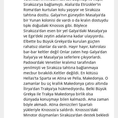
Siraküza'ya bağlamıştı. Alalia'da Etrüskler'in
Roma'dan kurtulan kolu yaşıyor ve Siraküza
tahtına dosttu. Galya'nın güneydin Masalya'da
bir Yunan kolonisi de vardı o da kralın dostuydu
tıpkı doğudaki Knossos gibi. Böylece
Siraküza'dan esen bir yel Galya'daki Masalya'ya
ve Ege'deki zeytin adalarına kadar ulaşıyordu.
Elbette bu Büyük Grekya'da kurulan güçten
rahatsız olanlar da vardı. Hayır hayır, kahrolası
bar-bar keltler değil Onlar zaten hep Galya'dan
İtalya'ya ve Masalya'ya seferlere çıkıyorlardı.
Padova'daki Venetiler kralımız tarafından
yenilmişti ve Siraküza tahtına bağlanmaya
mecbur bırakıldı.Keltler değildi. En kötüsü
Hellas'ta Sparta ve Atina ve Pella, Makedonya. O
zamanlar bu üç krallık Makedonya çatısı altında
İlirya'dan Trakya'ya hükmediyordu. Belki Büyük
Grekya ile Trakya Makedonya birlik olsa
dünyada konuşmayı bilen kalmazdı. Ama zaman
böyle akmadı. Atina denizcileri Spartalı
yükleriyle Knossos'a saldırdı. Knossos'daki
Minotor düşmanları Siraküza'dan destek bekledi