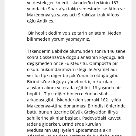
ve destek gecikmedi. İskender'in terkinin 157.
yılında'da Sparta'ya takip senesinde ise Atina ve
Makedonya'ya savaş açtı Siraküza kralı Alfeos
oğlu Antikles.
Bir hoplit dedim ve size tarih anlattım. Neden
bilinmeden yorum yapmayınız.
İskender'in Babil'de ölümünden sonra 146 sene
sonra Cossenza'da doğdu anasının koyduğu adı
değişmeden önce Euisteus'tu. Olimpos'ta pir
olsun, hükümdarımızın isteği ile Arşimet adı
verildi tıpkı diğer birçok Yunan'a olduğu gibi.
Birindisi'de doğuya yönelmek için kurulan
alaylara alındı ve orada eğitildi. 16 yaşında bir
hoplitti. Tıpkı diğer binlerce Yunan silah
arkadaşı gibi. İskender'den sonraki 162. yılda
Makedonya-Atina donanması Birindisi önlerinde
battı, bunun üzerine Büyük Grekya'dan İlirya
sahillerine akınlar başladı. Padova'daki kuvvet
İader'e giderken, Brindisi'de kurulan
Medusa'nın Başı İyeleri Epidamnos'a akın