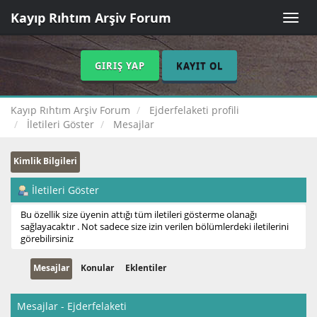
Kayıp Rıhtım Arşiv Forum
Toggle
naviga
GIRIŞ YAP
KAYIT OL
Kayıp Rıhtım Arşiv Forum
Ejderfelaketi profili
İletileri Göster
Mesajlar
Kimlik Bilgileri
İletileri Göster
Bu özellik size üyenin attığı tüm iletileri gösterme olanağı
sağlayacaktır . Not sadece size izin verilen bölümlerdeki iletilerini
görebilirsiniz
Mesajlar
Konular
Eklentiler
Mesajlar - Ejderfelaketi