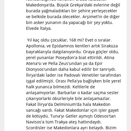
Makedonya'da. Büyük Grekya'daki evlerine değil
burada yağmaladıkları bir şehire yerleşecekler
ve belkide burada ölecekler. Arşimet'in de diğer
bin asker yunanın da yapacağı bir şey yoktu.
Elvede İtalya.
Yıl kaç oldu çocuklar, 168 mi? Evet o sıralar.
Apollonia, ve Epidamnos kentleri artık Siraküza
bayraklarıyla dalgılanıyordu. Oraya göçler oldu,
yerel yunanlar Poseydon'a biat ettirildi. Atina
Atena'sı ve Pella Zeus'undan ya da Epir
Dionysos'undan daha kabul edilir bir tanrıydı.
İlirya'daki İader ise Padovalı Venetiler tarafından
işgal edilmişti. Orası Pella'ya bağlıyken bile yerel
halk yunanca bilmezdi. Keltlerle de
anlaşamıyorlar. Barbarlar o kadar saçma sesler
çıkarıyorlarki öbürleriyle bile anlaşamazlar.
Fakat İlirya'da Delminium'da hala Makedon
sancağı vardı. Fakat Makedonlar için işler gayet
de kötüydü. Tuna'yı Getler aşmıştı Odesos'tan
Navisos'a tüm Trakya ateş hattındaydı.
Scordisler ise Makedonlara ayrı belaydı. Bizim