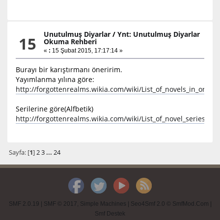
Unutulmuş Diyarlar
/
Ynt: Unutulmuş Diyarlar
15
Okuma Rehberi
«
:
15 Şubat 2015, 17:17:14 »
Burayı bir karıştırmanı öneririm.
Yayımlanma yılına göre:
http://forgottenrealms.wikia.com/wiki/List_of_novels_in_order_
Serilerine göre(Alfbetik)
http://forgottenrealms.wikia.com/wiki/List_of_novel_series
Sayfa: [
1
]
2
3
...
24
SMF 2.0.19
|
SMF © 2017
,
Simple Machines
|
Seo4Smf 2.0 © SmfMod.Com
|
Smf Destek