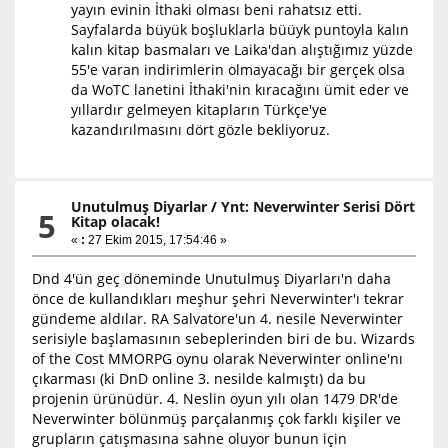
yayın evinin İthaki olması beni rahatsız etti.
Sayfalarda büyük boşluklarla büüyk puntoyla kalın
kalın kitap basmaları ve Laika'dan alıştığımız yüzde
55'e varan indirimlerin olmayacağı bir gerçek olsa
da WoTC lanetini İthaki'nin kıracağını ümit eder ve
yıllardır gelmeyen kitapların Türkçe'ye
kazandırılmasını dört gözle bekliyoruz.
Unutulmuş Diyarlar
/
Ynt: Neverwinter Serisi Dört
5
Kitap olacak!
«
:
27 Ekim 2015, 17:54:46 »
Dnd 4'ün geç döneminde Unutulmuş Diyarları'n daha
önce de kullandıkları meşhur şehri Neverwinter'ı tekrar
gündeme aldılar. RA Salvatore'un 4. nesile Neverwinter
serisiyle başlamasının sebeplerinden biri de bu. Wizards
of the Cost MMORPG oynu olarak Neverwinter online'nı
çıkarması (ki DnD online 3. nesilde kalmıştı) da bu
projenin ürünüdür. 4. Neslin oyun yılı olan 1479 DR'de
Neverwinter bölünmüş parçalanmış çok farklı kişiler ve
grupların çatışmasına sahne oluyor bunun için