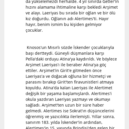
da yükselemezdi herhalde. 4 yıl sınırda Getler'in
hızını alamama ihtimaline karşı bekledi Arşimet
ve alayı. Laeriyas bu sırada bir oğlan ve bir ölü
kız doğurdu. Oğlanın adı Alertimes'ti. Hayır
hayır, benim ismim bu kişiden gelmiyor
çocuklar.
Knosos'un Mısırlı sözde İskender çocuklarıyla
başı dertteydi. Güneyli düşmanlara karşı
Pella'daki orduyu Atina'ya kaydırıldı. Ve böylece
Arşimet Laeriyas'ı ile beraber Atina'ya göç
ettiler. Arşimet'in Girit'e gitmeden önce
Laeriyas'a ve doğacak oğluna bir hizmetçi ve
parasını bırakıp Girit'ten firavunistleri atmaya
koyuldu. Atina'da kalan Laeriyas ile Alertimet
değişik bir yaşama başlamışlardı. Alertimes'i
okula yazdıran Laeriyas yazmayı ve okumayı
sağladı. Arşimet'ten uzun bir süre haber
gelmedi. Alertimes ise Sokrat'ın düşüncelerini
öğrenmiş ve yazıcılıkta ilerlemişti. Yıllar sonra,
sanırım 183. yılda İskender'in ardından,
Alertimes'in 15. yaşında Brindisi'den gelen bir