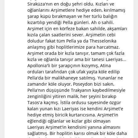
Siraküza'nın en doğu şehri oldu. Kızları ve
oğlanlarını Arşimetlere hediye eden, kırılmamış
şarap küpü bırakmayan ve her türlü balığın
kızartılıp yendiği Pella günleri. Ah o sahili.
Arşimet için en körfeze bakan sahilde, akşamları
kızıla çalan saatlerini sever. Arşimetin cebi
doludur fakat tüm Pella ya da Thesselonika
anlaşmış gibi hoplitlerimize para harcatmaz.
Arşimet orada bir kızla tanışır, tamam çok fazla
kızla ve oğlanla tanışır ama bir tanesi Laeriyas...
Apollonia'li bir şarapçının kızıymış, Atina
orduları tarafından çok ufak yaşta köle edilip
Pella'da bir malikhaneye satılmış. Yunanlar ne
zamandır köle oluyor, Poseydon bizi sakın,
Pella'nın düşüşünde Trakyanın kaybedilmesiyle
zenginliğini yitiren malik, her şeyini bırakıp
Tasos'a kaçmış. İstila ordusu sayesinde özgür
kalan yunan kızı Laeriyas ise kendini Arşimet'e
hediye etmiş biricik kurtarıcısına. Arşimet'in
eğlendiği oğlanlar ve kızlar gibi olmayan
Laeriyas Arşimet'in kendisini yanına almasını
sağlatmış. Bir hoplitin karısı olmak bir köle daha