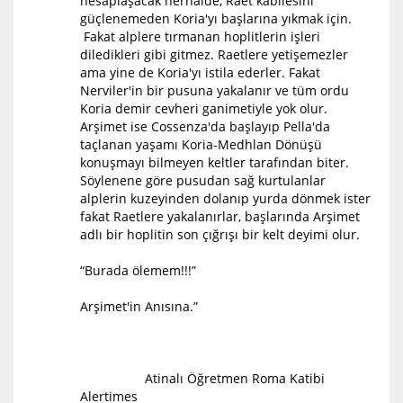
hesaplaşacak herhalde, Raet kabilesini
güçlenemeden Koria'yı başlarına yıkmak için.
Fakat alplere tırmanan hoplitlerin işleri
diledikleri gibi gitmez. Raetlere yetişemezler
ama yine de Koria'yı istila ederler. Fakat
Nerviler'in bir pusuna yakalanır ve tüm ordu
Koria demir cevheri ganimetiyle yok olur.
Arşimet ise Cossenza'da başlayıp Pella'da
taçlanan yaşamı Koria-Medhlan Dönüşü
konuşmayı bilmeyen keltler tarafından biter.
Söylenene göre pusudan sağ kurtulanlar
alplerin kuzeyinden dolanıp yurda dönmek ister
fakat Raetlere yakalanırlar, başlarında Arşimet
adlı bir hoplitin son çığrışı bir kelt deyimi olur.
“Burada ölemem!!!”
Arşimet'in Anısına.”
Atinalı Öğretmen Roma Katibi
Alertimes