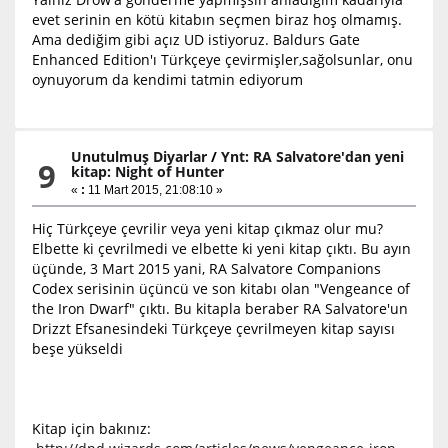
evet serinin en kötü kitabın seçmen biraz hoş olmamış.
Ama dediğim gibi açız UD istiyoruz. Baldurs Gate
Enhanced Edition'ı Türkçeye çevirmişler,sağolsunlar, onu
oynuyorum da kendimi tatmin ediyorum
Unutulmuş Diyarlar
/
Ynt: RA Salvatore'dan yeni
9
kitap: Night of Hunter
«
:
11 Mart 2015, 21:08:10 »
Hiç Türkçeye çevrilir veya yeni kitap çıkmaz olur mu?
Elbette ki çevrilmedi ve elbette ki yeni kitap çıktı. Bu ayın
üçünde, 3 Mart 2015 yani, RA Salvatore Companions
Codex serisinin üçüncü ve son kitabı olan "Vengeance of
the Iron Dwarf" çıktı. Bu kitapla beraber RA Salvatore'un
Drizzt Efsanesindeki Türkçeye çevrilmeyen kitap sayısı
beşe yükseldi
Kitap için bakınız: