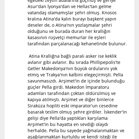
egedeki zeytin adalarına göçmüş ve geriye
Asur'dan İyonya'dan ve Hellas'tan gelme
vatandaş olamamışlar şehri olmuş. Knosos
kralına Atina'da kalın burayı başkent yapın
deseler de, o Atina'nın yozlaşmalar şehri
olduğunu ve burada duran her krallığın
kasasının rüşvetçi memurlar ile eşleri
tarafından parçalanacağı kehanetinde bulunur.
Atina Krallığna bağlı paralı asker ise keklik
avlanır gibi avlanır. Bu sırada Phillipepolis'te
Getler Makedonya'nın büyük ordularını yok
etmiş ve Trakya'nın kalbini elegeçirmişti. Pella
savunmasızdı. Arşimet'in de içinde bulunduğu
güçler Pella girdi. Makedon İmparatoru
adamları tarafından çoktan öldürülmüş ve
kapıya atılmıştı. Arşimet ve diğer binlerce
Siraküza hopliti eski imparator'un cesedine
basarak teslim olmuş şehre girdiler. İskender'in
gelişi diye Pella'da yaptıkları karşılama
Arşimet'in bu hayatta en sevdiği olaydı
herhalde. Pella bu sayede yağmalanmaktan ve
aşağılanmaktan kurtuldu ve kendi isteği ile