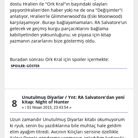
dostu Hralien ile "Ork Kral"ın başındaki olayları
yaşıyor(Hralien'den haber yok) ne de ona "Değişimler"i
anlatıyor, Hralien'le Glimmerwood'da (Eski Moonwood)
karşılaşamıyor. Burayı bağlayamamaları, RA Salvatore'un
gelecek ve geçmiş kurgu parçacıklarını bağlama
kabiliyetinden yoksunluğunu; ve piyasa için kitap
yazmanın zararlarını bize göstermiş oldu.
Buradan sonrası Ork Kral için spoiler içermekte:
SPOILER:
GÖSTER
Unutulmuş Diyarlar
/
Ynt: RA Salvatore'dan yeni
8
kitap: Night of Hunter
«
:
01 Nisan 2015, 23:43:54 »
Uzun zamandır Unutulmuş Diyarlar kitabı okumuyorum
ki ryuk, senin bu yazdıklarına bile muhtaç hale geldim
elim ayağım titredi. Avcının Kılıçları serisine özellikle
Yalnız Drow'a gönderme yapmışsın anladığım kadarıyla