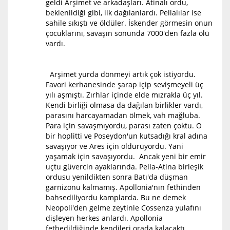
geldi Arşimet ve arkadaşları. Atinalı ordu,
beklenildiği gibi, ilk dağılanlardı. Pellalılar ise
sahile sıkıştı ve öldüler. İskender görmesin onun
çocuklarını, savaşın sonunda 7000'den fazla ölü
vardı.
Arşimet yurda dönmeyi artık çok istiyordu.
Favori kerhanesinde şarap içip sevişmeyeli üç
yılı aşmıştı. Zırhlar içinde elde mızrakla üç yıl.
Kendi birliği olmasa da dağılan birlikler vardı,
parasını harcayamadan ölmek, vah mağluba.
Para için savaşmıyordu, parası zaten çoktu. O
bir hoplitti ve Poseydon'un kutsadığı kral adına
savaşıyor ve Ares için öldürüyordu. Yani
yaşamak için savaşıyordu. Ancak yeni bir emir
uçtu güvercin ayaklarında. Pella-Atina birleşik
ordusu yenildikten sonra Batı'da düşman
garnizonu kalmamış. Apollonia'nın fethinden
bahsediliyordu kamplarda. Bu ne demek
Neopoli'den gelme zeytinle Cossenza yulafını
dişleyen herkes anlardı. Apollonia
fethedildiğinde kendileri orada kalacaktı.