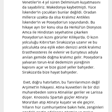
Venetiler'in 4 yıl süren Delminium kuşatmasını
da sayabiliriz. Makedonya kaybetmişti. Yüce
İskender'in çocukları bunlar değildi. Oradan
millerce uzakta da olsa Kralımız Antikles
İskender'in ve Poseydon'un soyundandı. Bu
hikaye ayrı bir konu olsa da Herkül'ün Dionysos
Amca ile Hindistan seyehatine çıkarken
Poseydon'un kızını görürler Kilikya'da. O kızın
yolculuğu Kıbrıs'tan Siraküza'ya uzanır ve bu
yolculukta ona eşlik eden denizci antik kralımız
Erastheosteres ile evlenir ve Eursyteus adıyla
anılan gemide doğma kralımız gelir. Poseydon'a
yalvaran torun-kral dedemizin yüreğinin
kapısını açar ve bize güzel yeller bahşeder.
Siraküza'da bize hayat bahşeder.
Evet, doğru hatırlattın, bu Tanrılarımızın değil
Arşimet'in hikayesi. Atina kuvvetleri ile bir dizi
muharebeden sonra Atinalılar geriler ve Larissa
düşer. Knososlu Spartalı güçler Atina'yı
Mora'dan atıp Atina'yı kuşatır ve ele geçirir.
Yılların hür cumhuriyetine bakın hele, zenginleri