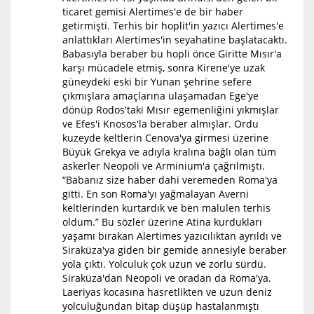
ticaret gemisi Alertimes'e de bir haber
getirmişti. Terhis bir hoplit'in yazıcı Alertimes'e
anlattıkları Alertimes'in seyahatine başlatacaktı.
Babasıyla beraber bu hopli önce Giritte Mısır'a
karşı mücadele etmiş, sonra Kirene'ye uzak
güneydeki eski bir Yunan şehrine sefere
çıkmışlara amaçlarına ulaşamadan Ege'ye
dönüp Rodos'taki Mısır egemenliğini yıkmışlar
ve Efes'i Knosos'la beraber almışlar. Ordu
kuzeyde keltlerin Cenova'ya girmesi üzerine
Büyük Grekya ve adıyla kralına bağlı olan tüm
askerler Neopoli ve Arminium'a çağrılmıştı.
“Babanız size haber dahi veremeden Roma'ya
gitti. En son Roma'yı yağmalayan Averni
keltlerinden kurtardık ve ben malulen terhis
oldum.” Bu sözler üzerine Atina kurdukları
yaşamı bırakan Alertimes yazıcılıktan ayrıldı ve
Siraküza'ya giden bir gemide annesiyle beraber
yola çıktı. Yolculuk çok uzun ve zorlu sürdü.
Siraküza'dan Neopoli ve oradan da Roma'ya.
Laeriyas kocasına hasretlikten ve uzun deniz
yolculuğundan bitap düşüp hastalanmıştı