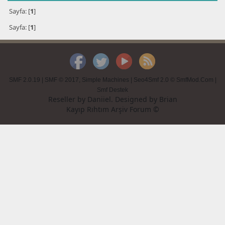
Sayfa: [
1
]
Sayfa: [
1
]
SMF 2.0.19
|
SMF © 2017
,
Simple Machines
|
Seo4Smf 2.0 © SmfMod.Com
|
Smf Destek
Reseller by
Daniiel
. Designed by
Brian
Kayıp Rıhtım Arşiv Forum ©