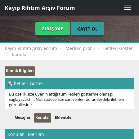
Kayıp Rıhtım Arşiv Forum
Toggle
naviga
GIRIŞ YAP
KAYIT OL
Kayıp Rıhtım Arşiv Forum
Merlian profili
İletileri Göster
Konular
Kimlik Bilgileri
İletileri Göster
Bu özellik size üyenin attığı tüm iletileri gösterme olanağı
sağlayacaktır . Not sadece size izin verilen bölümlerdeki iletilerini
görebilirsiniz
Mesajlar
Konular
Eklentiler
Konular - Merlian