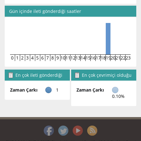
Gün içinde ileti gönderdiği saatler
0
1
2
3
4
5
6
7
8
9
10
11
12
13
14
15
16
17
18
19
20
21
22
23
En çok ileti gönderdiği
En çok çevrimiçi olduğu
bölümler
bölümler
Zaman Çarkı
1
Zaman Çarkı
0.10%