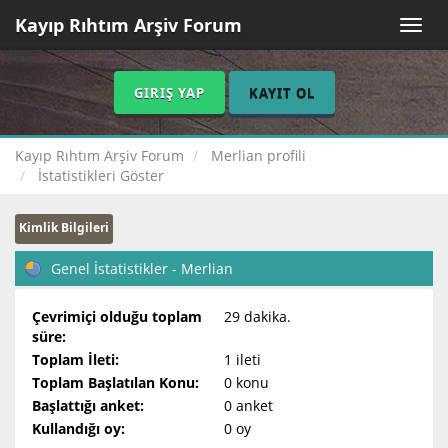
Kayıp Rıhtım Arşiv Forum
Toggle
naviga
GIRIŞ YAP
KAYIT OL
Kayıp Rıhtım Arşiv Forum
Merlian profili
İstatistikleri Göster
Kimlik Bilgileri
Genel İstatistikler - Merlian
Çevrimiçi olduğu toplam
29 dakika.
süre:
Toplam İleti:
1 ileti
Toplam Başlatılan Konu:
0 konu
Başlattığı anket:
0 anket
Kullandığı oy:
0 oy