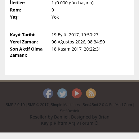
İletiler:
1 (0.000 gün başına)
Rom:
0
Yaş:
Yok
Kayıt Tarihi:
19 Eylül 2017, 19:50:27
Yerel Zaman:
06 Ağustos 2026, 08:34:50
Son Aktif Olma
18 Kasım 2017, 20:22:31
Zamanı:
SMF 2.0.19
|
SMF © 2017
,
Simple Machines
|
Seo4Smf 2.0 © SmfMod.Com
|
Smf Destek
Reseller by
Daniiel
. Designed by
Brian
Kayıp Rıhtım Arşiv Forum ©