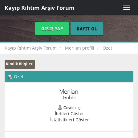
Kayıp Rıhtım Arşiv Forum
Toggle
naviga
GIRIŞ YAP
KAYIT OL
Kayıp Rıhtım Arşiv Forum
Merlian profili
Özet
Kimlik Bilgileri
Özet
Merlian 
Goblin
Çevrimdışı
İletileri Göster
İstatistikleri Göster