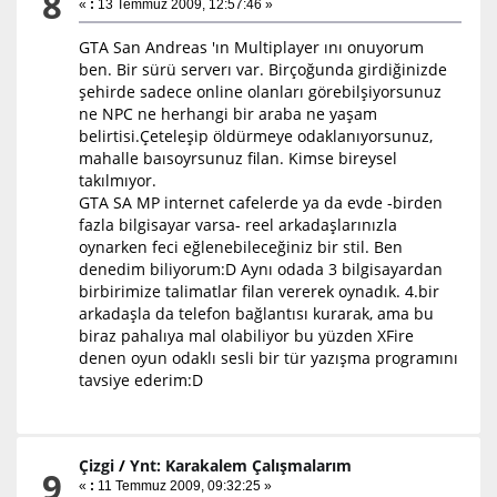
8
«
:
13 Temmuz 2009, 12:57:46 »
GTA San Andreas 'ın Multiplayer ını onuyorum
ben. Bir sürü serverı var. Birçoğunda girdiğinizde
şehirde sadece online olanları görebilşiyorsunuz
ne NPC ne herhangi bir araba ne yaşam
belirtisi.Çeteleşip öldürmeye odaklanıyorsunuz,
mahalle baısoyrsunuz filan. Kimse bireysel
takılmıyor.
GTA SA MP internet cafelerde ya da evde -birden
fazla bilgisayar varsa- reel arkadaşlarınızla
oynarken feci eğlenebileceğiniz bir stil. Ben
denedim biliyorum:D Aynı odada 3 bilgisayardan
birbirimize talimatlar filan vererek oynadık. 4.bir
arkadaşla da telefon bağlantısı kurarak, ama bu
biraz pahalıya mal olabiliyor bu yüzden XFire
denen oyun odaklı sesli bir tür yazışma programını
tavsiye ederim:D
Çizgi
/
Ynt: Karakalem Çalışmalarım
9
«
:
11 Temmuz 2009, 09:32:25 »