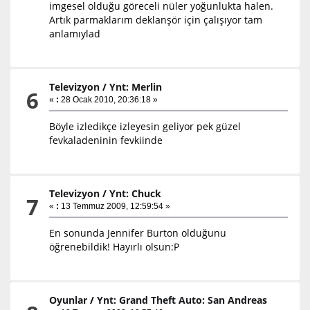
imgesel olduğu göreceli nüler yoğunlukta halen.
Artık parmaklarım deklanşör için çalışıyor tam
anlamıylad
Televizyon
/
Ynt: Merlin
6
«
:
28 Ocak 2010, 20:36:18 »
Böyle izledikçe izleyesin geliyor pek güzel
fevkaladeninin fevkiinde
Televizyon
/
Ynt: Chuck
7
«
:
13 Temmuz 2009, 12:59:54 »
En sonunda Jennifer Burton olduğunu
öğrenebildik! Hayırlı olsun:P
Oyunlar
/
Ynt: Grand Theft Auto: San Andreas