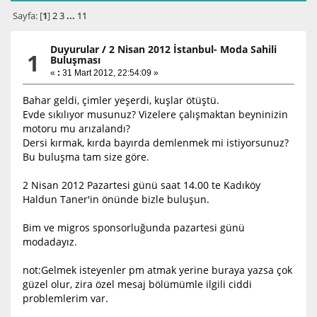
Sayfa: [
1
]
2
3
...
11
Duyurular
/
2 Nisan 2012 İstanbul- Moda Sahili
1
Buluşması
«
:
31 Mart 2012, 22:54:09 »
Bahar geldi, çimler yeşerdi, kuşlar ötüştü.
Evde sıkılıyor musunuz? Vizelere çalışmaktan beyninizin
motoru mu arızalandı?
Dersi kırmak, kırda bayırda demlenmek mi istiyorsunuz?
Bu buluşma tam size göre.
2 Nisan 2012 Pazartesi günü saat 14.00 te Kadıköy
Haldun Taner'in önünde bizle buluşun.
Bim ve migros sponsorluğunda pazartesi günü
modadayız.
not:Gelmek isteyenler pm atmak yerine buraya yazsa çok
güzel olur, zira özel mesaj bölümümle ilgili ciddi
problemlerim var.