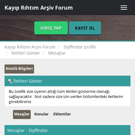
Kayıp Rıhtım Arşiv Forum
Toggle
naviga
GIRIŞ YAP
KAYIT OL
Kayıp Rıhtım Arşiv Forum
Slyffindor profili
İletileri Göster
Mesajlar
Kimlik Bilgileri
İletileri Göster
Bu özellik size üyenin attığı tüm iletileri gösterme olanağı
sağlayacaktır . Not sadece size izin verilen bölümlerdeki iletilerini
görebilirsiniz
Mesajlar
Konular
Eklentiler
Mesajlar - Slyffindor