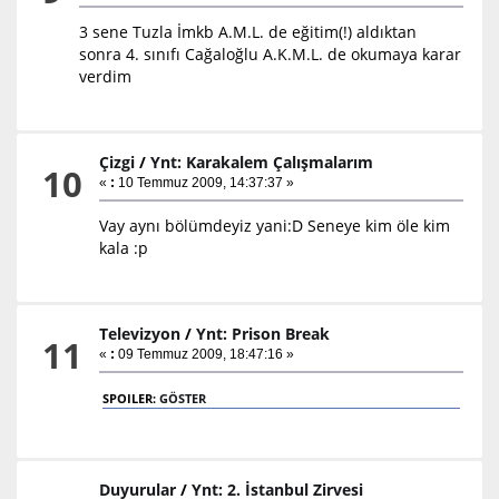
3 sene Tuzla İmkb A.M.L. de eğitim(!) aldıktan
sonra 4. sınıfı Cağaloğlu A.K.M.L. de okumaya karar
verdim
Çizgi
/
Ynt: Karakalem Çalışmalarım
10
«
:
10 Temmuz 2009, 14:37:37 »
Vay aynı bölümdeyiz yani:D Seneye kim öle kim
kala :p
Televizyon
/
Ynt: Prison Break
11
«
:
09 Temmuz 2009, 18:47:16 »
SPOILER:
GÖSTER
Duyurular
/
Ynt: 2. İstanbul Zirvesi