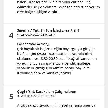
halen . Konserinde ikibin fanının önünde linç
edilmek riskiyle Şebnem Ferah'tan nefret ediyorum
diye bağırmışlığım vardır..
Sinema
/
Ynt: En Son İzlediğiniz Film?
4
«
:
28 Ocak 2010, 21:04:18 »
Paranormal Activity,
Çok büyük bir beğeneceğim önyargısıyla gittiğim
bu film için; 09.00-18.00 saatleri arasında olan
okulumun ve 18.30-20.30 olan fotoğraf kursumun
yorgunluğuyla sırasıyla tuzla-pendik-maltepe
yaparak ilk çıktığı gün afm'ye parayı bayıldım.
Kesinlikle para ve vakit kaybıymış.
Çizgi
/
Ynt: Karakalem Çalışmalarım
5
«
:
28 Ocak 2010, 20:44:15 »
Artık pek az çiziyorum.. İmgesel var ama onunda