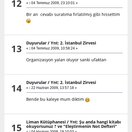
12
«
:
04 Temmuz 2009, 23:10:01 »
Bir an cevabı suratıma fırlatılmış gibi hissettim
Duyurular
/
Ynt: 2. İstanbul Zirvesi
13
«
:
04 Temmuz 2009, 10:58:24 »
Organizasyon yalan oluyor sanki ufaktan
Duyurular
/
Ynt: 2. İstanbul Zirvesi
14
«
:
22 Haziran 2009, 13:57:18 »
Bende bu kaleye mum diktim
Liman Kütüphanesi
/
Ynt: Şu anda hangi kitabı
15
okuyorsunuz ? ve "Eleştirmenin Not Defteri"
«
:
04 Haziran 2009, 19:10:03 »