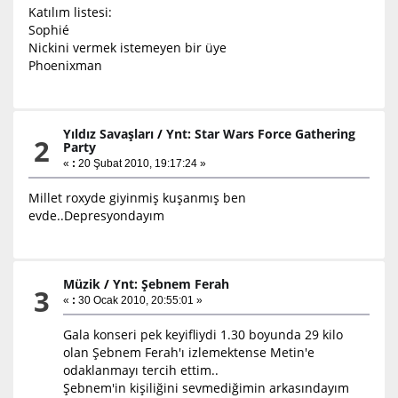
Katılım listesi:
Sophié
Nickini vermek istemeyen bir üye
Phoenixman
Yıldız Savaşları
/
Ynt: Star Wars Force Gathering
2
Party
«
:
20 Şubat 2010, 19:17:24 »
Millet roxyde giyinmiş kuşanmış ben
evde..Depresyondayım
Müzik
/
Ynt: Şebnem Ferah
3
«
:
30 Ocak 2010, 20:55:01 »
Gala konseri pek keyifliydi 1.30 boyunda 29 kilo
olan Şebnem Ferah'ı izlemektense Metin'e
odaklanmayı tercih ettim..
Şebnem'in kişiliğini sevmediğimin arkasındayım