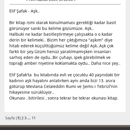
Elif Şafak - Aşk..
Bir kitap ismi olarak konulmaması gerektiği kadar basit
görünüyor sanki bu kelime gözümüze. Aşk..
Halbuki ne kadar basitleştirmeye çalışsakta o o kadar
derin bir kelimeki.. Bizim her çıktığımıza "aşkım" diye
hitab ederek küçülttüğümüz kelime değil Aşk..Aşk çok
farklı bir şey.Üzüm henüz yaratılmamışken insanları
sarhoş eden de oydu..Bir çuhayı, ipek görebilmek ve
toprağı amber niyetine koklamakta oydu.. Daha nice şey..
Elif Şafak'ta bu kitabında evli ve çocuklu 40 yaşındaki bir
kadının aşk hayatını anlatırken aynı anda bizi 13. asıra
götürüp Mevlana Celaleddin Rumi ve Şems-i Tebrizî'nin
hikayesine sürüklüyor..
Okunası , bitirilesi , sonra tekrar be tekrar okunası kitap.
Sayfa: [
1
]
2
3
...
11