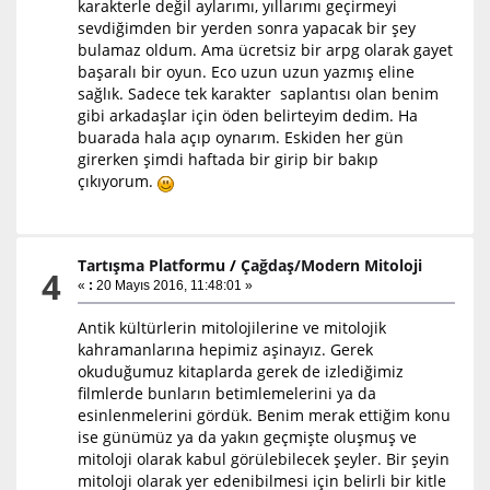
karakterle değil aylarımı, yıllarımı geçirmeyi
sevdiğimden bir yerden sonra yapacak bir şey
bulamaz oldum. Ama ücretsiz bir arpg olarak gayet
başaralı bir oyun. Eco uzun uzun yazmış eline
sağlık. Sadece tek karakter saplantısı olan benim
gibi arkadaşlar için öden belirteyim dedim. Ha
buarada hala açıp oynarım. Eskiden her gün
girerken şimdi haftada bir girip bir bakıp
çıkıyorum.
Tartışma Platformu
/
Çağdaş/Modern Mitoloji
4
«
:
20 Mayıs 2016, 11:48:01 »
Antik kültürlerin mitolojilerine ve mitolojik
kahramanlarına hepimiz aşinayız. Gerek
okuduğumuz kitaplarda gerek de izlediğimiz
filmlerde bunların betimlemelerini ya da
esinlenmelerini gördük. Benim merak ettiğim konu
ise günümüz ya da yakın geçmişte oluşmuş ve
mitoloji olarak kabul görülebilecek şeyler. Bir şeyin
mitoloji olarak yer edenibilmesi için belirli bir kitle