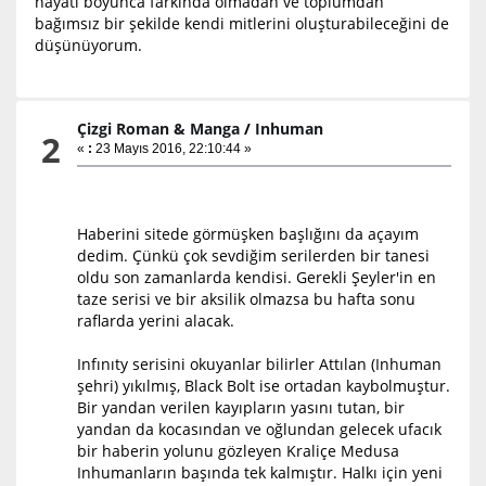
hayatı boyunca farkında olmadan ve toplumdan
bağımsız bir şekilde kendi mitlerini oluşturabileceğini de
düşünüyorum.
Çizgi Roman & Manga
/
Inhuman
2
«
:
23 Mayıs 2016, 22:10:44 »
Haberini sitede görmüşken başlığını da açayım
dedim. Çünkü çok sevdiğim serilerden bir tanesi
oldu son zamanlarda kendisi. Gerekli Şeyler'in en
taze serisi ve bir aksilik olmazsa bu hafta sonu
raflarda yerini alacak.
Infınıty serisini okuyanlar bilirler Attılan (Inhuman
şehri) yıkılmış, Black Bolt ise ortadan kaybolmuştur.
Bir yandan verilen kayıpların yasını tutan, bir
yandan da kocasından ve oğlundan gelecek ufacık
bir haberin yolunu gözleyen Kraliçe Medusa
Inhumanların başında tek kalmıştır. Halkı için yeni