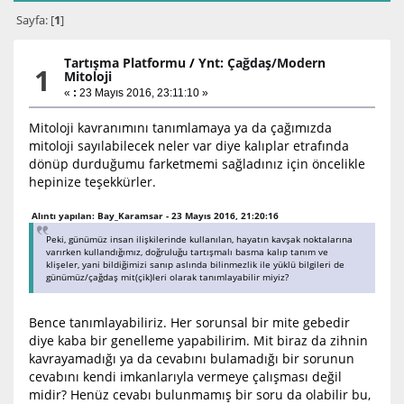
Sayfa: [
1
]
Tartışma Platformu
/
Ynt: Çağdaş/Modern
1
Mitoloji
«
:
23 Mayıs 2016, 23:11:10 »
Mitoloji kavranımını tanımlamaya ya da çağımızda
mitoloji sayılabilecek neler var diye kalıplar etrafında
dönüp durduğumu farketmemi sağladınız için öncelikle
hepinize teşekkürler.
Alıntı yapılan: Bay_Karamsar - 23 Mayıs 2016, 21:20:16
Peki, günümüz insan ilişkilerinde kullanılan, hayatın kavşak noktalarına
varırken kullandığımız, doğruluğu tartışmalı basma kalıp tanım ve
klişeler, yani bildiğimizi sanıp aslında bilinmezlik ile yüklü bilgileri de
günümüz/çağdaş mit(çik)leri olarak tanımlayabilir miyiz?
Bence tanımlayabiliriz. Her sorunsal bir mite gebedir
diye kaba bir genelleme yapabilirim. Mit biraz da zihnin
kavrayamadığı ya da cevabını bulamadığı bir sorunun
cevabını kendi imkanlarıyla vermeye çalışması değil
midir? Henüz cevabı bulunmamış bir soru da olabilir bu,