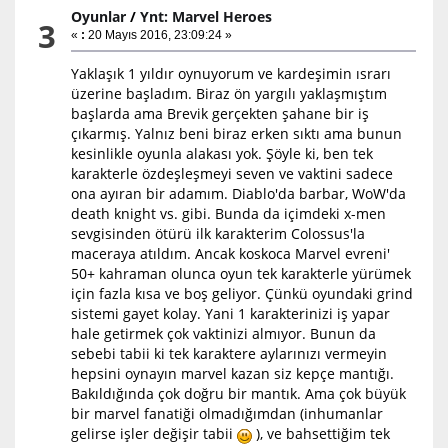
Oyunlar
/
Ynt: Marvel Heroes
3
«
:
20 Mayıs 2016, 23:09:24 »
Yaklaşık 1 yıldır oynuyorum ve kardeşimin ısrarı
üzerine başladım. Biraz ön yargılı yaklaşmıştım
başlarda ama Brevik gerçekten şahane bir iş
çıkarmış. Yalnız beni biraz erken sıktı ama bunun
kesinlikle oyunla alakası yok. Şöyle ki, ben tek
karakterle özdeşleşmeyi seven ve vaktini sadece
ona ayıran bir adamım. Diablo'da barbar, WoW'da
death knight vs. gibi. Bunda da içimdeki x-men
sevgisinden ötürü ilk karakterim Colossus'la
maceraya atıldım. Ancak koskoca Marvel evreni'
50+ kahraman olunca oyun tek karakterle yürümek
için fazla kısa ve boş geliyor. Çünkü oyundaki grind
sistemi gayet kolay. Yani 1 karakterinizi iş yapar
hale getirmek çok vaktinizi almıyor. Bunun da
sebebi tabii ki tek karaktere aylarınızı vermeyin
hepsini oynayın marvel kazan siz kepçe mantığı.
Bakıldığında çok doğru bir mantık. Ama çok büyük
bir marvel fanatiği olmadığımdan (inhumanlar
gelirse işler değişir tabii
), ve bahsettiğim tek