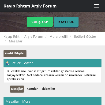
Kayıp Rıhtım Arşiv Forum
Toggle
naviga
GIRIŞ YAP
KAYIT OL
Kayıp Rıhtım Arşiv Forum
Mora profili
İletileri Göster
Mesajlar
Kimlik Bilgileri
İletileri Göster
Bu özellik size üyenin attığı tüm iletileri gösterme olanağı
sağlayacaktır . Not sadece size izin verilen bölümlerdeki iletilerini
görebilirsiniz
Mesajlar
Konular
Eklentiler
Mesajlar - Mora