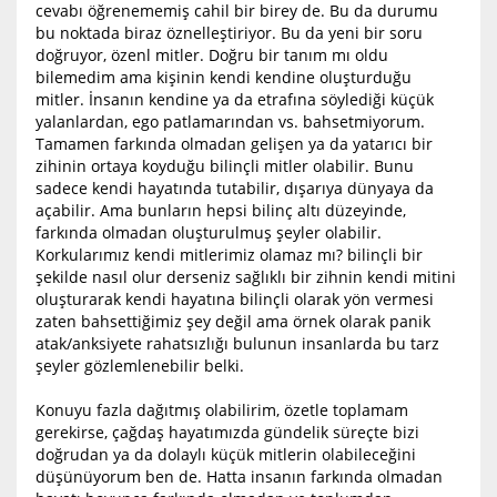
cevabı öğrenememiş cahil bir birey de. Bu da durumu
bu noktada biraz öznelleştiriyor. Bu da yeni bir soru
doğruyor, özenl mitler. Doğru bir tanım mı oldu
bilemedim ama kişinin kendi kendine oluşturduğu
mitler. İnsanın kendine ya da etrafına söylediği küçük
yalanlardan, ego patlamarından vs. bahsetmiyorum.
Tamamen farkında olmadan gelişen ya da yatarıcı bir
zihinin ortaya koyduğu bilinçli mitler olabilir. Bunu
sadece kendi hayatında tutabilir, dışarıya dünyaya da
açabilir. Ama bunların hepsi bilinç altı düzeyinde,
farkında olmadan oluşturulmuş şeyler olabilir.
Korkularımız kendi mitlerimiz olamaz mı? bilinçli bir
şekilde nasıl olur derseniz sağlıklı bir zihnin kendi mitini
oluşturarak kendi hayatına bilinçli olarak yön vermesi
zaten bahsettiğimiz şey değil ama örnek olarak panik
atak/anksiyete rahatsızlığı bulunun insanlarda bu tarz
şeyler gözlemlenebilir belki.
Konuyu fazla dağıtmış olabilirim, özetle toplamam
gerekirse, çağdaş hayatımızda gündelik süreçte bizi
doğrudan ya da dolaylı küçük mitlerin olabileceğini
düşünüyorum ben de. Hatta insanın farkında olmadan