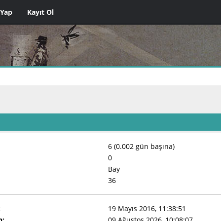
 Yap
Kayıt Ol
6 (0.002 gün başına)
0
Bay
36
:
19 Mayıs 2016, 11:38:51
n:
09 Ağustos 2026, 10:08:07