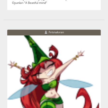
Oyunları "A Beatiful mind"
Fırtınakıran