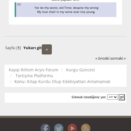
Yet do thy worst, old Time; despite thy wrong
My love shall in my verse ever live young.
Sayfa: [
1
]
Yukarı git
+
« önceki
sonraki »
Kayıp Rıhtım Arşiv Forum
Kurgu Güncesi
Tartışma Platformu
Konu:
Kitap Kurdu Olup Edebiyattan Anlamamak
Gitmek istediğiniz yer: