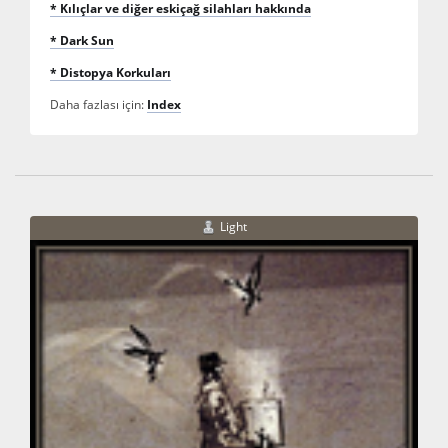
* Kılıçlar ve diğer eskiçağ silahları hakkında
* Dark Sun
* Distopya Korkuları
Daha fazlası için:
Index
Light