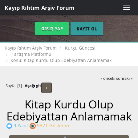
Kayıp Rıhtım Arşiv Forum
Toggle
naviga
GIRIŞ YAP
KAYIT OL
Kayıp Rıhtım Arşiv Forum
Kurgu Güncesi
Tartışma Platformu
Konu:
Kitap Kurdu Olup Edebiyattan Anlamamak
« önceki
sonraki »
Sayfa: [
1
]
Aşağı git
+
Kitap Kurdu Olup
Edebiyattan Anlamamak
9 Yanıt
9371 Gösterim