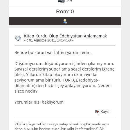
25
Rom: 0
Kitap Kurdu Olup Edebiyattan Anlamamak
«
:
01 Ağustos 2011, 14:54:50 »
Bende bu sorun var lütfen yardım edin.
Düşünüyorum düşünüyorum içinden çıkamıyorum.
Sayısal derslerim süper ama sözel derslerim iğrenç
ötesi. Yıllardır kitap okuyorum okumayı da
seviyorum ama bir türlü TÜRKÇE (edebiyat-
dilanlatım)'den hiçbir şey anlayamıyorum. Nedeni
sizce nedir?
Yorumlarınızı bekliyorum
Kayıtlı
\"Belki çok güzel bir zekaya sahip olmak hoş bir şeydir ama
daha büyük bir hediye, güzel bir kalbi keşfetmektir.\" Akıl