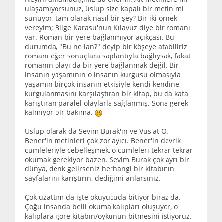
ulaşamıyorsunuz, üslup size kapalı bir metin mi
sunuyor, tam olarak nasıl bir şey? Bir iki örnek
vereyim; Bilge Karasu'nun Kılavuz diye bir romanı
var. Roman bir yere bağlanmıyor açıkçası. Bu
durumda, "Bu ne lan?" deyip bir köşeye atabiliriz
romanı eğer sonuçlara saplantıyla bağlıysak, fakat
romanın olayı da bir yere bağlanmak değil. Bir
insanın yaşamının o insanın kurgusu olmasıyla
yaşamın birçok insanın etkisiyle kendi kendine
kurgulanmasını karşılaştıran bir kitap, bu da kafa
karıştıran paralel olaylarla sağlanmış. Sona gerek
kalmıyor bir bakıma.
Üslup olarak da Sevim Burak'ın ve Vüs'at O.
Bener'in metinleri çok zorlayıcı. Bener'in devrik
cümleleriyle cebelleşmek, o cümleleri tekrar tekrar
okumak gerekiyor bazen. Sevim Burak çok ayrı bir
dünya, denk gelirseniz herhangi bir kitabının
sayfalarını karıştırın, dediğimi anlarsınız.
Çok uzattım da işte okuyucuda bitiyor biraz da.
Çoğu insanda belli okuma kalıpları oluşuyor, o
kalıplara göre kitabın/öykünün bitmesini istiyoruz.