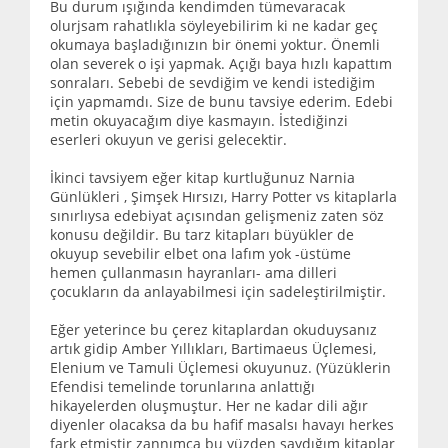
Bu durum ışığında kendimden tümevaracak
olurjsam rahatlıkla söyleyebilirim ki ne kadar geç
okumaya başladığınızın bir önemi yoktur. Önemli
olan severek o işi yapmak. Açığı baya hızlı kapattım
sonraları. Sebebi de sevdiğim ve kendi istediğim
için yapmamdı. Size de bunu tavsiye ederim. Edebi
metin okuyacağım diye kasmayın. İstediğinzi
eserleri okuyun ve gerisi gelecektir.
İkinci tavsiyem eğer kitap kurtluğunuz Narnia
Günlükleri , Şimşek Hırsızı, Harry Potter vs kitaplarla
sınırlıysa edebiyat açısından gelişmeniz zaten söz
konusu değildir. Bu tarz kitapları büyükler de
okuyup sevebilir elbet ona lafım yok -üstüme
hemen çullanmasın hayranları- ama dilleri
çocukların da anlayabilmesi için sadeleştirilmiştir.
Eğer yeterince bu çerez kitaplardan okuduysanız
artık gidip Amber Yıllıkları, Bartimaeus Üçlemesi,
Elenium ve Tamuli Üçlemesi okuyunuz. (Yüzüklerin
Efendisi temelinde torunlarına anlattığı
hikayelerden oluşmuştur. Her ne kadar dili ağır
diyenler olacaksa da bu hafif masalsı havayı herkes
fark etmiştir zannımca bu yüzden saydığım kitaplar