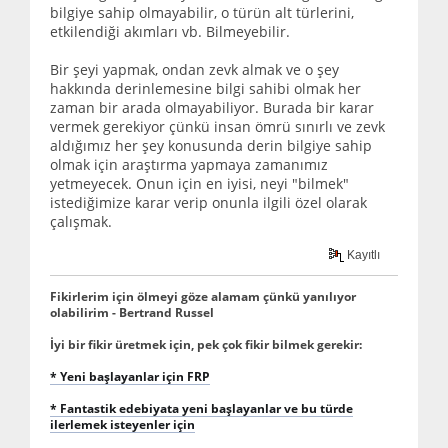
bilgiye sahip olmayabilir, o türün alt türlerini,
etkilendiği akımları vb. Bilmeyebilir.
Bir şeyi yapmak, ondan zevk almak ve o şey
hakkında derinlemesine bilgi sahibi olmak her
zaman bir arada olmayabiliyor. Burada bir karar
vermek gerekiyor çünkü insan ömrü sınırlı ve zevk
aldığımız her şey konusunda derin bilgiye sahip
olmak için araştırma yapmaya zamanımız
yetmeyecek. Onun için en iyisi, neyi "bilmek"
istediğimize karar verip onunla ilgili özel olarak
çalışmak.
Kayıtlı
Fikirlerim için ölmeyi göze alamam çünkü yanılıyor
olabilirim - Bertrand Russel
İyi bir fikir üretmek için, pek çok fikir bilmek gerekir:
* Yeni başlayanlar için FRP
* Fantastik edebiyata yeni başlayanlar ve bu türde
ilerlemek isteyenler için