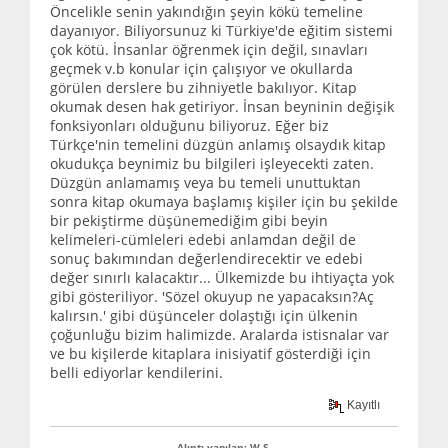
Öncelikle senin yakındığın şeyin kökü temeline
dayanıyor. Biliyorsunuz ki Türkiye'de eğitim sistemi
çok kötü. İnsanlar öğrenmek için değil, sınavları
geçmek v.b konular için çalışıyor ve okullarda
görülen derslere bu zihniyetle bakılıyor. Kitap
okumak desen hak getiriyor. İnsan beyninin değişik
fonksiyonları olduğunu biliyoruz. Eğer biz
Türkçe'nin temelini düzgün anlamış olsaydık kitap
okudukça beynimiz bu bilgileri işleyecekti zaten.
Düzgün anlamamış veya bu temeli unuttuktan
sonra kitap okumaya başlamış kişiler için bu şekilde
bir pekiştirme düşünemediğim gibi beyin
kelimeleri-cümleleri edebi anlamdan değil de
sonuç bakımından değerlendirecektir ve edebi
değer sınırlı kalacaktır... Ülkemizde bu ihtiyaçta yok
gibi gösteriliyor. 'Sözel okuyup ne yapacaksın?Aç
kalırsın.' gibi düşünceler dolaştığı için ülkenin
çoğunluğu bizim halimizde. Aralarda istisnalar var
ve bu kişilerde kitaplara inisiyatif gösterdiği için
belli ediyorlar kendilerini.
Kayıtlı
Alıntı yapılan: W.S.