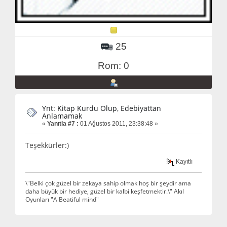
25
Rom: 0
Ynt: Kitap Kurdu Olup, Edebiyattan
Anlamamak
«
Yanıtla #7 :
01 Ağustos 2011, 23:38:48 »
Teşekkürler:)
Kayıtlı
\"Belki çok güzel bir zekaya sahip olmak hoş bir şeydir ama
daha büyük bir hediye, güzel bir kalbi keşfetmektir.\" Akıl
Oyunları "A Beatiful mind"