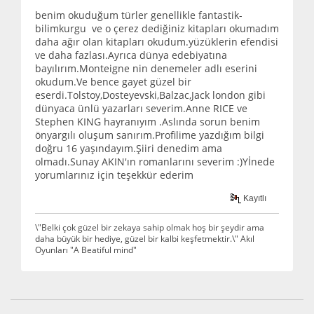
benim okuduğum türler genellikle fantastik-
bilimkurgu ve o çerez dediğiniz kitapları okumadım
daha ağır olan kitapları okudum.yüzüklerin efendisi
ve daha fazlası.Ayrıca dünya edebiyatına
bayılırım.Monteigne nin denemeler adlı eserini
okudum.Ve bence gayet güzel bir
eserdi.Tolstoy,Dosteyevski,Balzac,Jack london gibi
dünyaca ünlü yazarları severim.Anne RICE ve
Stephen KING hayranıyım .Aslında sorun benim
önyargılı oluşum sanırım.Profilime yazdığım bilgi
doğru 16 yaşındayım.Şiiri denedim ama
olmadı.Sunay AKIN'ın romanlarını severim :)Yİnede
yorumlarınız için teşekkür ederim
Kayıtlı
\"Belki çok güzel bir zekaya sahip olmak hoş bir şeydir ama
daha büyük bir hediye, güzel bir kalbi keşfetmektir.\" Akıl
Oyunları "A Beatiful mind"