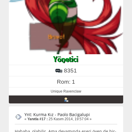
8351
Rom: 1
Unique Ravenclaw
Ynt: Kurma Kız - Paolo Bacigalupi
«
Yanıtla #17 :
25 Kasım 2014, 19:57:04 »
Hahaha, olabilir. Ama devamında eseri öven de bir-