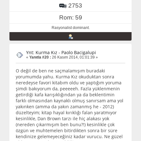
2753
Rom: 59
Rasyonalist dominant.
Ynt: Kurma Kız - Paolo Bacigalupi
«
Yanıtla #20 :
26 Kasım 2014, 01:01:39 »
O değil de ben ne saçmalamışım buradaki
yorumumda yahu. Kurma Kız okuduktan sonra
neredeyse favori kitabım oldu ve yaptığım yoruma
şimdi bakıyorum da, peeeeeh. Fazla yüklenmenin
getirdiği kafa karışıklığından ya da beklentimin
farklı olmasından kaynaklı olmuş sanırsam ama yol
yakınken (amma da yakın zamanmış he - 2012)
düzelteyim; kitap hayal kırıklığı falan yaratmıyor
kesinlikle, Dan Brown tarzı ile hiç alakası yok
(nereden çıkarmışım ben bunu?!) kesinlikle çok
özgün ve muhtemelen bitirdikten sonra bir süre
kendinize gelemeyeceğiniz kadar vurucu. Ne güzel