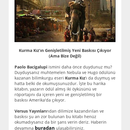
Kurma Kız’ın Genişletilmiş Yeni Baskısı Çıkıyor
(Ama Bize Değil)
Paolo Bacigalupi
ismini daha önce duydunuz mu?
Duyduysanız muhtemelen Nebula ve Hugo ödülünü
kazanan bilimkurgu eseri
Kurma Kız
’ı da duymuş ve
hatta belki de okumuşsunuzdur. İşte bu harika
kitabın, yazarın ödül almış iki öyküsünü ve
röportajını da içeren yeni ve genişletilmiş bir
baskısı Amerika'da çıkıyor.
Versus Yayınları
ndan dilimize kazandırılan ve
baskısı şu an zor bulunan bu kitabı henüz
okumadıysanız da bir şans verin deriz. Haberin
buradan
devamına
ulaşabilirsiniz.