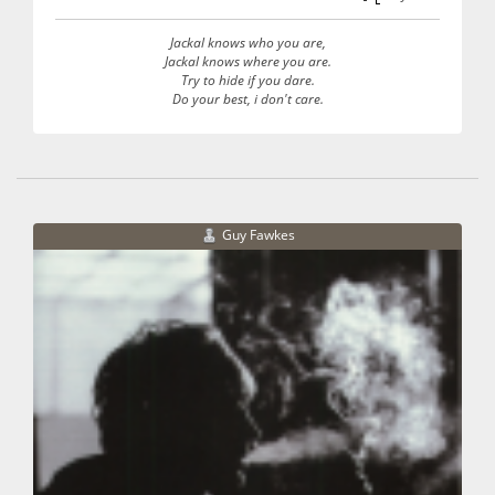
Jackal knows who you are,
Jackal knows where you are.
Try to hide if you dare.
Do your best, i don't care.
Guy Fawkes