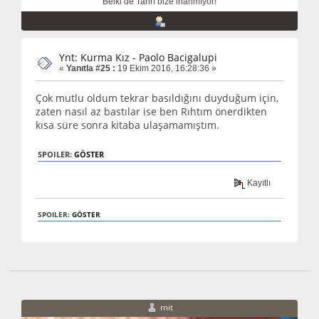
Belki de Tanrı bize inanmıyor!
Ynt: Kurma Kız - Paolo Bacigalupi
«
Yanıtla #25 :
19 Ekim 2016, 16:28:36 »
Çok mutlu oldum tekrar basıldığını duyduğum için,
zaten nasıl az bastılar ise ben Rıhtım önerdikten
kısa süre sonra kitaba ulaşamamıştım.
SPOILER:
GÖSTER
Kayıtlı
SPOILER:
GÖSTER
mit