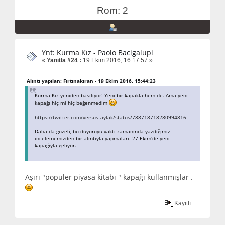
Rom: 2
Ynt: Kurma Kız - Paolo Bacigalupi
«
Yanıtla #24 :
19 Ekim 2016, 16:17:57 »
Alıntı yapılan: Fırtınakıran - 19 Ekim 2016, 15:44:23
Kurma Kız yeniden basılıyor! Yeni bir kapakla hem de. Ama yeni
kapağı hiç mi hiç beğenmedim
https://twitter.com/versus_aylak/status/788718718280994816
Daha da güzeli, bu duyuruyu vakti zamanında yazdığımız
incelememizden bir alıntıyla yapmaları. 27 Ekim'de yeni
kapağıyla geliyor.
Aşırı "popüler piyasa kitabı " kapağı kullanmışlar .
Kayıtlı