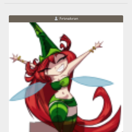
Fırtınakıran