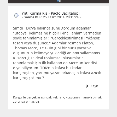
Ynt: Kurma Kız - Paolo Bacigalupi
«
Yanıtla #18 :
25 Kasım 2014, 20:15:24 »
Şimdi TDK'ya bakınca şunu gördüm adamlar
''ütopya'' kelimesine hiçbir ikincil anlam vermeden
şöyle tanımlamışlar : ''Gerçekleştirilmesi imkânsız
tasarı veya düşünce.'' Adamlar resmen Platon,
Thomas More, Le Guin gibi bir sürü yazar ve
düşünürün kelimeye yüklediği anlamı sallamamış.
Ki sözcüğü ''İdeal toplumsal oluşumları''
tanımlamak için ilk kullanan da More'un kendisi
diye biliyorum. TDK'nın kafası bu kadar
karışmışken, yorumu yazan arkadaşın kafası azıcık
karışmış çok mu ?
Kayıtlı
Kurgu ile gerçek arasındaki tek fark, kurgunun mantıklı olmak
zorunda olmasıdır.