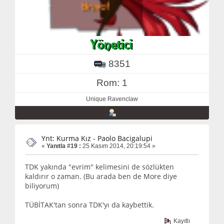
8351
Rom: 1
Unique Ravenclaw
Ynt: Kurma Kız - Paolo Bacigalupi
«
Yanıtla #19 :
25 Kasım 2014, 20:19:54 »
TDK yakında "evrim" kelimesini de sözlükten
kaldırır o zaman. (Bu arada ben de More diye
biliyorum)
TÜBİTAK'tan sonra TDK'yı da kaybettik.
Kayıtlı