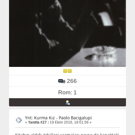
266
Rom: 1
Ynt: Kurma Kız - Paolo Bacigalupi
«
Yanıtla #27 :
19 Ekim 2016, 18:01:56 »
Kitabın aldığı ödülleri yazmaları neyse de kapaktaki