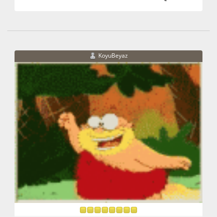
KoyuBeyaz