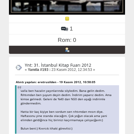
1
Rom: 0
Ynt: 31. İstanbul Kitap Fuarı 2012
«
Yanıtla #193 :
23 Kasım 2012, 12:34:53 »
Alıntı yapılan: eretrusilden - 19 Kasım 2012, 10:58:05
valla ben hazalın yayınlarında söyledim. Bana gelin dedim.
Rıhtımdan ben şuyum deyin dedim. İndirim yaparız dedim. Ama
kimse gelmedi. Geleni de %40 dan %50 den aşağı indirimle
göndermedim.
Hatta bir kaç kişiye ben sordum sen rıhtımdan mısın diye.
Haftasonu yine standa olacağım. Çok yoğun olacak ama yani
elimden geldiğince hiç birinizi kaçırmamaya çalışacğaım:)
Bulun beni:) Kıvırcık ithaki görevlisi:)