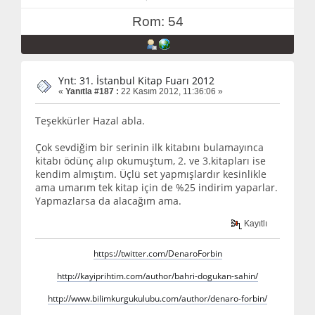
Rom: 54
Ynt: 31. İstanbul Kitap Fuarı 2012
«
Yanıtla #187 :
22 Kasım 2012, 11:36:06 »
Teşekkürler Hazal abla.
Çok sevdiğim bir serinin ilk kitabını bulamayınca
kitabı ödünç alıp okumuştum, 2. ve 3.kitapları ise
kendim almıştım. Üçlü set yapmışlardır kesinlikle
ama umarım tek kitap için de %25 indirim yaparlar.
Yapmazlarsa da alacağım ama.
Kayıtlı
https://twitter.com/DenaroForbin
http://kayiprihtim.com/author/bahri-dogukan-sahin/
http://www.bilimkurgukulubu.com/author/denaro-forbin/