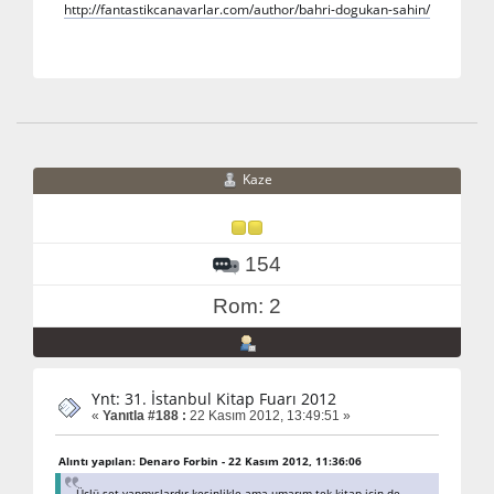
http://fantastikcanavarlar.com/author/bahri-dogukan-sahin/
Kaze
154
Rom: 2
Ynt: 31. İstanbul Kitap Fuarı 2012
«
Yanıtla #188 :
22 Kasım 2012, 13:49:51 »
Alıntı yapılan: Denaro Forbin - 22 Kasım 2012, 11:36:06
Üçlü set yapmışlardır kesinlikle ama umarım tek kitap için de