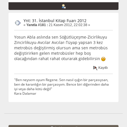
Ynt: 31. İstanbul Kitap Fuarı 2012
«
Yanıtla #181 :
21 Kasım 2012, 22:02:38 »
Yosun Abla aslında sen Söğütlüçeşme-Zicirlikuyu
Zincirlikuyu-Avcılar Avcılar-Tüyap yapsan 3 kez
metrobüs değiştirmiş olursun ama sen metrobüs
değiştirirken gelen metrobüsler hep boş
olacağından rahat rahat oturarak gidebilirsin
Kayıtlı
"Ben neysem oyum Regene. Sen nasıl ışığın bir parçasıysan,
ben de karanlığın bir parçasıyım. Bence biri diğerinden daha
iyi veya daha kötü değil"
Kara Dalamar