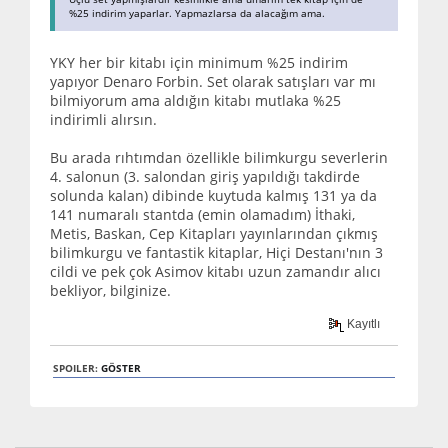
%25 indirim yaparlar. Yapmazlarsa da alacağım ama.
YKY her bir kitabı için minimum %25 indirim
yapıyor Denaro Forbin. Set olarak satışları var mı
bilmiyorum ama aldığın kitabı mutlaka %25
indirimli alırsın.
Bu arada rıhtımdan özellikle bilimkurgu severlerin
4. salonun (3. salondan giriş yapıldığı takdirde
solunda kalan) dibinde kuytuda kalmış 131 ya da
141 numaralı stantda (emin olamadım) İthaki,
Metis, Baskan, Cep Kitapları yayınlarından çıkmış
bilimkurgu ve fantastik kitaplar, Hiçi Destanı'nın 3
cildi ve pek çok Asimov kitabı uzun zamandır alıcı
bekliyor, bilginize.
Kayıtlı
SPOILER:
GÖSTER