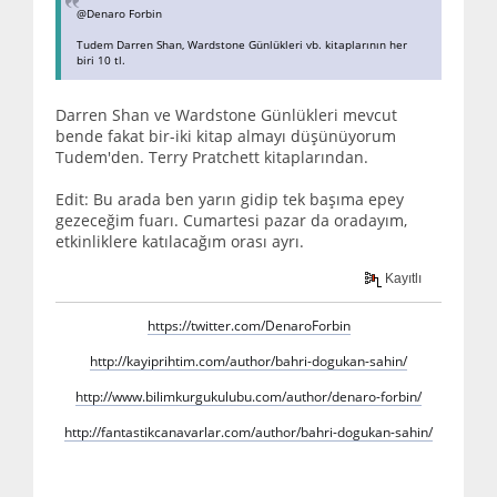
@Denaro Forbin
Tudem Darren Shan, Wardstone Günlükleri vb. kitaplarının her
biri 10 tl.
Darren Shan ve Wardstone Günlükleri mevcut
bende fakat bir-iki kitap almayı düşünüyorum
Tudem'den. Terry Pratchett kitaplarından.
Edit: Bu arada ben yarın gidip tek başıma epey
gezeceğim fuarı. Cumartesi pazar da oradayım,
etkinliklere katılacağım orası ayrı.
Kayıtlı
https://twitter.com/DenaroForbin
http://kayiprihtim.com/author/bahri-dogukan-sahin/
http://www.bilimkurgukulubu.com/author/denaro-forbin/
http://fantastikcanavarlar.com/author/bahri-dogukan-sahin/