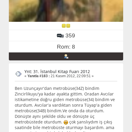
359
Rom: 8
Ynt: 31. İstanbul Kitap Fuarı 2012
«
Yanıtla #183 :
21 Kasım 2012, 22:09:51 »
Ben Uzunçayır'dan metrobüse(34Z) bindim
Zincirlikuyu'ya kadar ayakta gittim. Oradan Avcılar
istikametine doğru giden metrobüse(34) bindim ve
oturdum. Avcılar'a vardıktan sonra Tüyap'a giden
metrobüse(34B) bindim.Ve onda da oturdum.
Dönüşte aynı şekilde oldu ve dönüşte üç
metrobüstede oturdum.
çok şanslıydım iş çıkış
saatinde bile metrobüste oturmayı başardım. ama