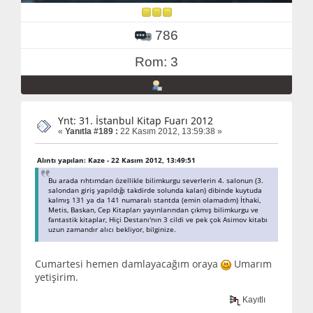
786
Rom: 3
Ynt: 31. İstanbul Kitap Fuarı 2012
«
Yanıtla #189 :
22 Kasım 2012, 13:59:38 »
Alıntı yapılan: Kaze - 22 Kasım 2012, 13:49:51
Bu arada rıhtımdan özellikle bilimkurgu severlerin 4. salonun (3.
salondan giriş yapıldığı takdirde solunda kalan) dibinde kuytuda
kalmış 131 ya da 141 numaralı stantda (emin olamadım) İthaki,
Metis, Baskan, Cep Kitapları yayınlarından çıkmış bilimkurgu ve
fantastik kitaplar, Hiçi Destanı'nın 3 cildi ve pek çok Asimov kitabı
uzun zamandır alıcı bekliyor, bilginize.
Cumartesi hemen damlayacağım oraya
Umarım
yetişirim.
Kayıtlı