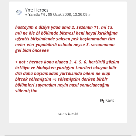
Ynt: Heroes
«
Yanıtla #4 :
08 Ocak 2008, 13:36:09 »
hastayım o diziye yaaa ama 2. sezonun 11. mi 13.
mü ne öle bi bölümde bitmesi beni hayal kırıklığına
uğrattı bitişindende şahsen pek hoşlanmadım tim
neler eler yapabilirdi aslında neyse 3. sezonnnnnn
gel bian önceeee
+ not : heroes konu olunca 3. 4. 5. 6. hertürlü gözüm
örtlüyo ve hkdayken yazdığım teorileri okuyan bilir
dizi daha başlamadan yurtdısında bilem ne olup
bitcek sölemiştim =) sölemiştim derken birbir
bölümleri saymadım neyin nasıl sonuclancağını
sülemiştim
Kayıtlı
she's back!!