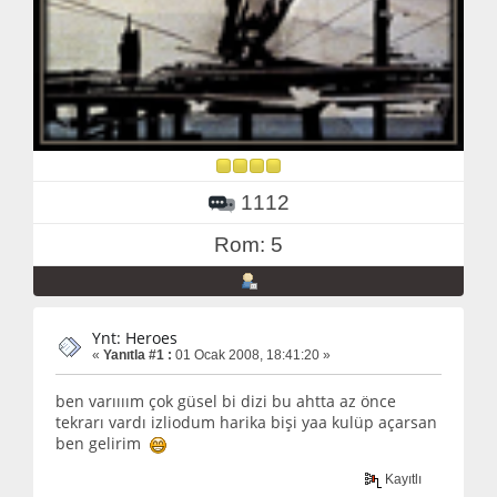
1112
Rom: 5
Ynt: Heroes
«
Yanıtla #1 :
01 Ocak 2008, 18:41:20 »
ben varıııım çok güsel bi dizi bu ahtta az önce
tekrarı vardı izliodum harika bişi yaa kulüp açarsan
ben gelirim
Kayıtlı