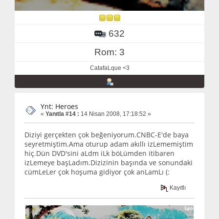
632
Rom: 3
CatafaLque <3
Ynt: Heroes
«
Yanıtla #14 :
14 Nisan 2008, 17:18:52 »
Diziyi gerçekten çok beğeniyorum.CNBC-E'de baya
seyretmiştim.Ama oturup adam akıllı izLememiştim
hiç.Dün DVD'sini aLdm iLk böLümden itibaren
izLemeye başLadım.Dizizinin başında ve sonundaki
cümLeLer çok hoşuma gidiyor çok anLamLı (:
Kayıtlı