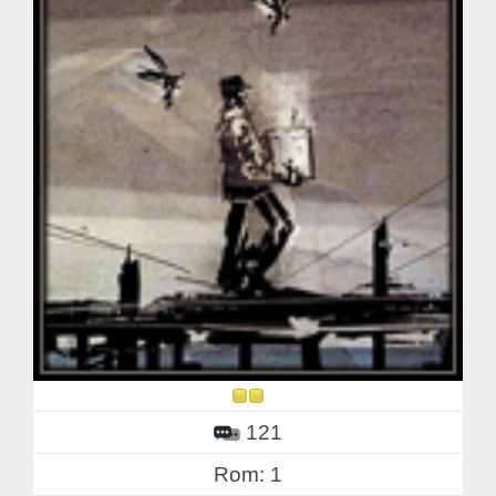
121
Rom: 1