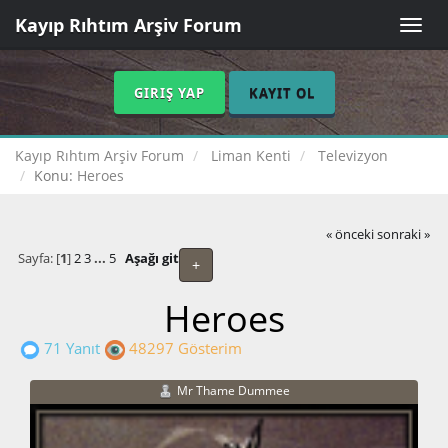
Kayıp Rıhtım Arşiv Forum
Toggle
naviga
GIRIŞ YAP
KAYIT OL
Kayıp Rıhtım Arşiv Forum
Liman Kenti
Televizyon
Konu:
Heroes
« önceki
sonraki »
Sayfa: [
1
]
2
3
...
5
Aşağı git
+
Heroes
71 Yanıt
48297 Gösterim
Mr Thame Dummee