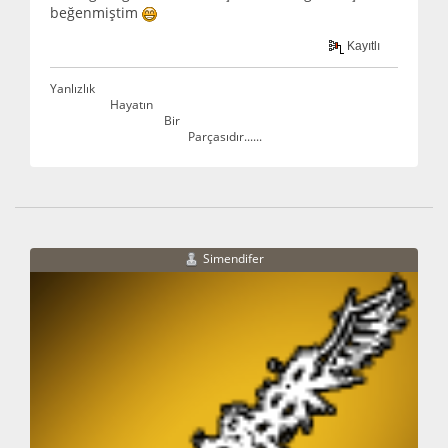
beğenmiştim
Kayıtlı
Yanlızlık
Hayatın
Bir
Parçasıdır......
Simendifer