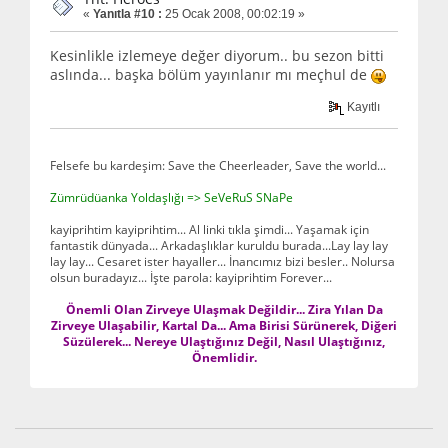
«
Yanıtla #10 :
25 Ocak 2008, 00:02:19 »
Kesinlikle izlemeye değer diyorum.. bu sezon bitti
aslında... başka bölüm yayınlanır mı meçhul de
Kayıtlı
Felsefe bu kardeşim: Save the Cheerleader, Save the world...
Zümrüdüanka Yoldaşlığı => SeVeRuS SNaPe
kayiprihtim kayiprihtim... Al linki tıkla şimdi... Yaşamak için
fantastik dünyada... Arkadaşlıklar kuruldu burada...Lay lay lay
lay lay... Cesaret ister hayaller... İnancımız bizi besler.. Nolursa
olsun buradayız... İşte parola: kayiprihtim Forever...
Önemli Olan Zirveye Ulaşmak Değildir... Zira Yılan Da
Zirveye Ulaşabilir, Kartal Da... Ama Birisi Sürünerek, Diğeri
Süzülerek... Nereye Ulaştığınız Değil, Nasıl Ulaştığınız,
Önemlidir.