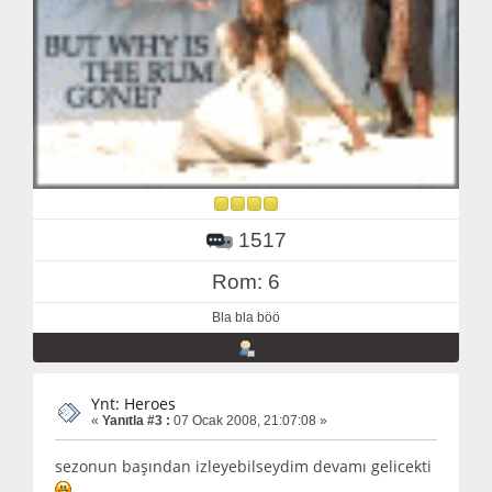
1517
Rom: 6
Bla bla böö
Ynt: Heroes
«
Yanıtla #3 :
07 Ocak 2008, 21:07:08 »
sezonun başından izleyebilseydim devamı gelicekti