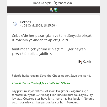
Daha Gençsin.. Öğreneceksin...
Heroes
«
:
01 Ocak 2008, 18:15:50 »
Cnbc-e'de her pazar çıkan ve tüm dünyada birçok
izleyicinin yakından takip ettiği dizi...
tanıtımdan çok yorum için açtım.. Eğer hayran
çoksa klüp bile açabiliriz.
Kayıtlı
Felsefe bu kardeşim: Save the Cheerleader, Save the world...
Zümrüdüanka Yoldaşlığı => SeVeRuS SNaPe
kayiprihtim kayiprihtim... Al linki tıkla şimdi... Yaşamak için
fantastik dünyada... Arkadaşlıklar kuruldu burada...Lay lay lay
lay lay... Cesaret ister hayaller... İnancımız bizi besler.. Nolursa
olsun buradayız... İşte parola: kayiprihtim Forever...