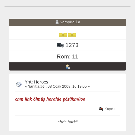
vampireLLa
1273
Rom: 11
Ynt: Heroes
«
Yanıtla #6 :
08 Ocak 2008, 16:19:05 »
cnm link ölmüş heralde gözükmüoo
Kayıtlı
she's back!!