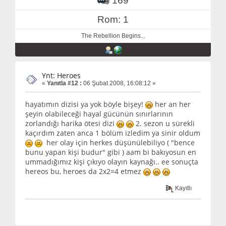
169
Rom: 1
The Rebellion Begins...
Ynt: Heroes
«
Yanıtla #12 :
06 Şubat 2008, 16:08:12 »
hayatımın dizisi ya yok böyle bişey!
her an her
şeyin olabileceği hayal gücünün sınırlarının
zorlandığı harika ötesi dizi
2. sezon u sürekli
kaçırdım zaten anca 1 bölüm izledim ya sinir oldum
her olay için herkes düşünülebiliyo ( "bence
bunu yapan kişi budur" gibi ) aam bi bakıyosun en
ummadığımız kişi çıkıyo olayın kaynağı.. ee sonuçta
hereos bu, heroes da 2x2=4 etmez
Kayıtlı