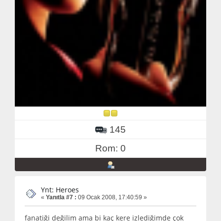
145
Rom: 0
Ynt: Heroes
«
Yanıtla #7 :
09 Ocak 2008, 17:40:59 »
fanatiği değilim ama bi kaç kere izlediğimde çok