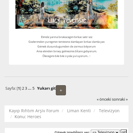
Elımde yarına bırakacagım bırkac satır soz
Gozlerımden yuregımın tentesıne damlayan bırkac damla yas
Gıtmek dusundugumden de zormus bılıyorum
Ama elımden bırsey gelmezmıs bîcare gıdıyorum.
Ölecegımı bıle bıle o yola yuruyorum.. ~
Sayfa: [
1
]
2
3
...
5
Yukarı git
+
« önceki
sonraki »
Kayıp Rıhtım Arşiv Forum
Liman Kenti
Televizyon
Konu:
Heroes
Gitmek istediğiniz yer: