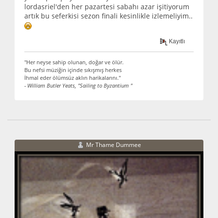
lordasriel'den her pazartesi sabahı azar işitiyorum
artık bu seferkisi sezon finali kesinlikle izlemeliyim..
Kayıtlı
"Her neyse sahip olunan, doğar ve ölür.
Bu nefsi müziğin içinde sıkışmış herkes
İhmal eder ölümsüz aklın harikalarını."
- William Butler Yeats, "Sailing to Byzantium "
Mr Thame Dummee