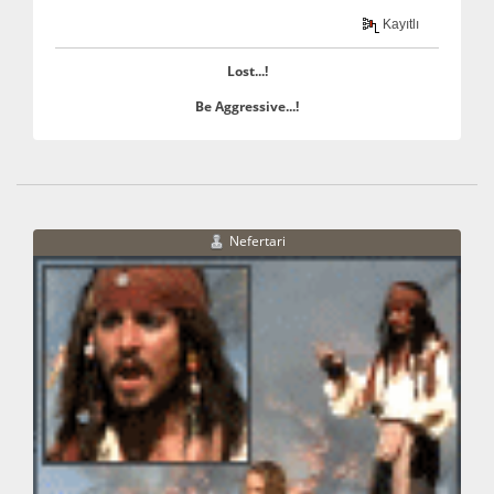
Kayıtlı
Lost...!
Be Aggressive...!
Nefertari