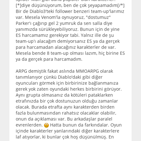
[*]diye düşünüyorum, ben de çok şeyapamadım[/*]
Bir de Diablo3'teki follower benzeri team-up'larımız
var. Mesela Venom'la oynuyoruz, "dostumuz"
Parker'ı çağırıp gel 2 yumruk da sen salla diye
yanımızda sürükleyebiliyoruz. Bunun için de yine
ES harcamamız gerekiyor tabi. Yalnız ille de şu
team-up'ı alacağım demiyorsanız ES ya da gerçek
para harcamadan alacağınız karakterler de var.
Mesela bende 8 team-up olması lazım, hiç birine ES
ya da gerçek para harcamadım.
ARPG demiştik fakat aslında MMOARPG olarak
tanımlanıyor çünkü Diablo'daki gibi diğer
oyuncuları görmek için birbirinize bağlanmanıza
gerek yok zaten oyundaki herkes birbirini görüyor.
Aynı grupta olmasanız da kötüleri pataklarken
etrafınızda bir çok dostunuzun olduğu zamanlar
olacak. Burada etrafta aynı karakterden birden
fazla bulunmasından rahatsız olacaklar olabilir,
onun da açıklaması var. Bu arkadaşlar paralel
evrenlerden.
Hatta bunun da farkındalar. Oyun
içinde karakterler yanlarındaki diğer karakterlere
laf atıyorlar, ki bunlar çok hoş düşünülmüş. En