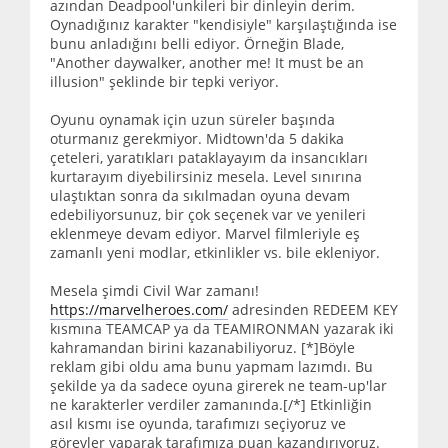
azından Deadpool'unkileri bir dinleyin derim.
Oynadığınız karakter "kendisiyle" karşılaştığında ise
bunu anladığını belli ediyor. Örneğin Blade,
"Another daywalker, another me! It must be an
illusion" şeklinde bir tepki veriyor.
Oyunu oynamak için uzun süreler başında
oturmanız gerekmiyor. Midtown'da 5 dakika
çeteleri, yaratıkları pataklayayım da insancıkları
kurtarayım diyebilirsiniz mesela. Level sınırına
ulaştıktan sonra da sıkılmadan oyuna devam
edebiliyorsunuz, bir çok seçenek var ve yenileri
eklenmeye devam ediyor. Marvel filmleriyle eş
zamanlı yeni modlar, etkinlikler vs. bile ekleniyor.
Mesela şimdi Civil War zamanı!
https://marvelheroes.com/
adresinden REDEEM KEY
kısmına TEAMCAP ya da TEAMIRONMAN yazarak iki
kahramandan birini kazanabiliyoruz. [*]Böyle
reklam gibi oldu ama bunu yapmam lazımdı. Bu
şekilde ya da sadece oyuna girerek ne team-up'lar
ne karakterler verdiler zamanında.[/*] Etkinliğin
asıl kısmı ise oyunda, tarafımızı seçiyoruz ve
görevler yaparak tarafımıza puan kazandırıyoruz.