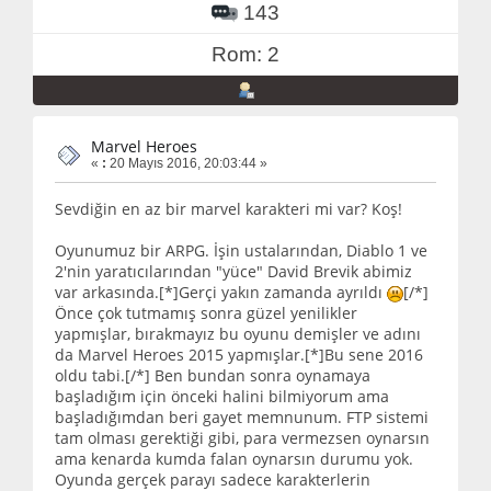
143
Rom: 2
Marvel Heroes
«
:
20 Mayıs 2016, 20:03:44 »
Sevdiğin en az bir marvel karakteri mi var? Koş!
Oyunumuz bir ARPG. İşin ustalarından, Diablo 1 ve
2'nin yaratıcılarından "yüce" David Brevik abimiz
var arkasında.[*]Gerçi yakın zamanda ayrıldı
[/*]
Önce çok tutmamış sonra güzel yenilikler
yapmışlar, bırakmayız bu oyunu demişler ve adını
da Marvel Heroes 2015 yapmışlar.[*]Bu sene 2016
oldu tabi.[/*] Ben bundan sonra oynamaya
başladığım için önceki halini bilmiyorum ama
başladığımdan beri gayet memnunum. FTP sistemi
tam olması gerektiği gibi, para vermezsen oynarsın
ama kenarda kumda falan oynarsın durumu yok.
Oyunda gerçek parayı sadece karakterlerin