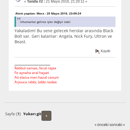
«
Yanıtla #2 :
21 Mayıs 2016, 21:20:11 »
Alıntı yapılan: Mora - 20 Mayıs 2016, 23:09:24
inhumanlar gelirse işler değişir tabii
Yakaladım! Bu sene gelecek herolar arasında Black
Bolt var. Geri kalanlar: Angela, Nick Fury, Ultron ve
Beast.
Kayıtlı
Rabbul samae, fecal rajae
Fe aynaha aral hayati
Ati elaica men hazal caouni
Arjouca rabbi, labbi nadae
Sayfa: [
1
]
Yukarı git
+
« önceki
sonraki »