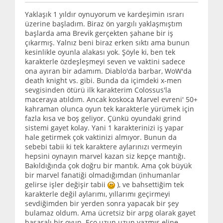
Yaklaşık 1 yıldır oynuyorum ve kardeşimin ısrarı
üzerine başladım. Biraz ön yargılı yaklaşmıştım
başlarda ama Brevik gerçekten şahane bir iş
çıkarmış. Yalnız beni biraz erken sıktı ama bunun
kesinlikle oyunla alakası yok. Şöyle ki, ben tek
karakterle özdeşleşmeyi seven ve vaktini sadece
ona ayıran bir adamım. Diablo'da barbar, WoW'da
death knight vs. gibi. Bunda da içimdeki x-men
sevgisinden ötürü ilk karakterim Colossus'la
maceraya atıldım. Ancak koskoca Marvel evreni' 50+
kahraman olunca oyun tek karakterle yürümek için
fazla kısa ve boş geliyor. Çünkü oyundaki grind
sistemi gayet kolay. Yani 1 karakterinizi iş yapar
hale getirmek çok vaktinizi almıyor. Bunun da
sebebi tabii ki tek karaktere aylarınızı vermeyin
hepsini oynayın marvel kazan siz kepçe mantığı.
Bakıldığında çok doğru bir mantık. Ama çok büyük
bir marvel fanatiği olmadığımdan (inhumanlar
gelirse işler değişir tabii
), ve bahsettiğim tek
karakterle değil aylarımı, yıllarımı geçirmeyi
sevdiğimden bir yerden sonra yapacak bir şey
bulamaz oldum. Ama ücretsiz bir arpg olarak gayet
başaralı bir oyun. Eco uzun uzun yazmış eline