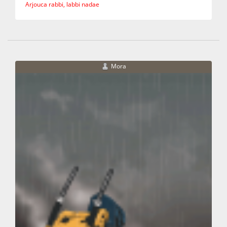
Arjouca rabbi, labbi nadae
Mora