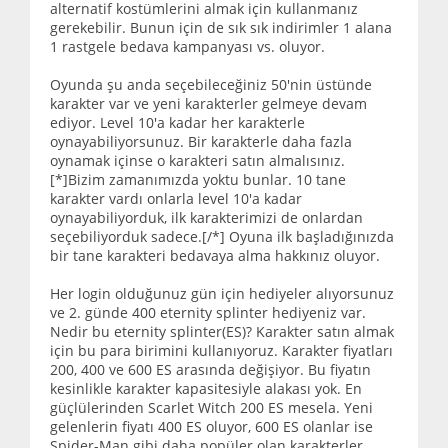
alternatif kostümlerini almak için kullanmanız
gerekebilir. Bunun için de sık sık indirimler 1 alana
1 rastgele bedava kampanyası vs. oluyor.
Oyunda şu anda seçebileceğiniz 50'nin üstünde
karakter var ve yeni karakterler gelmeye devam
ediyor. Level 10'a kadar her karakterle
oynayabiliyorsunuz. Bir karakterle daha fazla
oynamak içinse o karakteri satın almalısınız.
[*]Bizim zamanımızda yoktu bunlar. 10 tane
karakter vardı onlarla level 10'a kadar
oynayabiliyorduk, ilk karakterimizi de onlardan
seçebiliyorduk sadece.[/*] Oyuna ilk başladığınızda
bir tane karakteri bedavaya alma hakkınız oluyor.
Her login olduğunuz gün için hediyeler alıyorsunuz
ve 2. günde 400 eternity splinter hediyeniz var.
Nedir bu eternity splinter(ES)? Karakter satın almak
için bu para birimini kullanıyoruz. Karakter fiyatları
200, 400 ve 600 ES arasında değişiyor. Bu fiyatın
kesinlikle karakter kapasitesiyle alakası yok. En
güçlülerinden Scarlet Witch 200 ES mesela. Yeni
gelenlerin fiyatı 400 ES oluyor, 600 ES olanlar ise
Spider-Man gibi daha popüler olan karakterler.