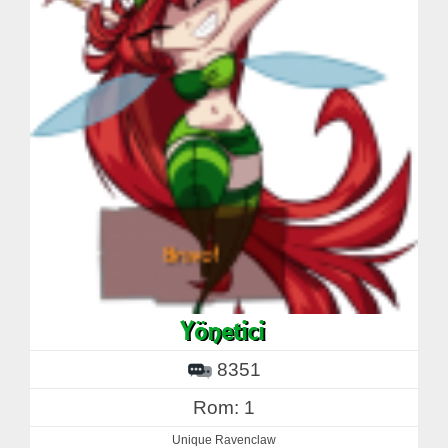
8351
Rom: 1
Unique Ravenclaw