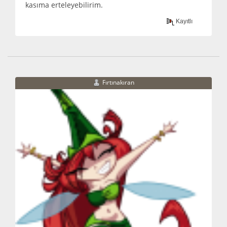
kasıma erteleyebilirim.
Kayıtlı
Fırtınakıran