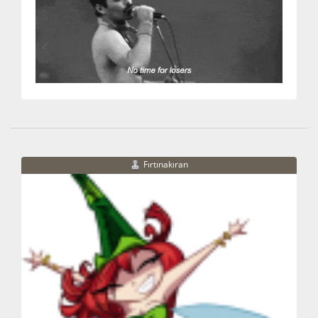
Fırtınakıran