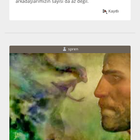
arkadaşlarımızın sayısı da az değil.
Kayıtlı
spren