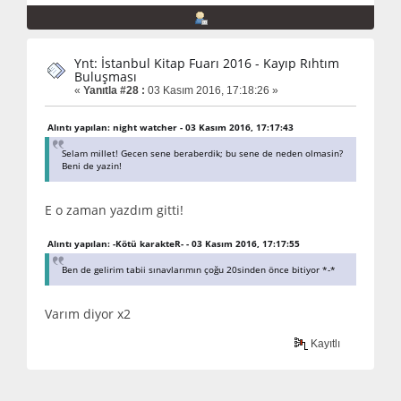
Ynt: İstanbul Kitap Fuarı 2016 - Kayıp Rıhtım
Buluşması
«
Yanıtla #28 :
03 Kasım 2016, 17:18:26 »
Alıntı yapılan: night watcher - 03 Kasım 2016, 17:17:43
Selam millet! Gecen sene beraberdik; bu sene de neden olmasin?
Beni de yazin!
E o zaman yazdım gitti!
Alıntı yapılan: -Kötü karakteR- - 03 Kasım 2016, 17:17:55
Ben de gelirim tabii sınavlarımın çoğu 20sinden önce bitiyor *-*
Varım diyor x2
Kayıtlı