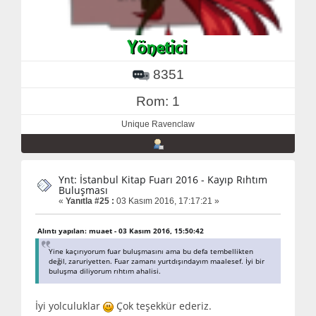
8351
Rom: 1
Unique Ravenclaw
Ynt: İstanbul Kitap Fuarı 2016 - Kayıp Rıhtım
Buluşması
«
Yanıtla #25 :
03 Kasım 2016, 17:17:21 »
Alıntı yapılan: muaet - 03 Kasım 2016, 15:50:42
Yine kaçırıyorum fuar buluşmasını ama bu defa tembellikten
değil, zaruriyetten. Fuar zamanı yurtdışındayım maalesef. İyi bir
buluşma diliyorum rıhtım ahalisi.
İyi yolculuklar
Çok teşekkür ederiz.