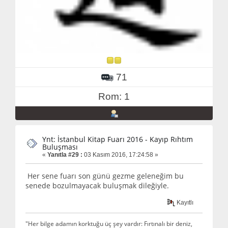
71
Rom: 1
Ynt: İstanbul Kitap Fuarı 2016 - Kayıp Rıhtım
Buluşması
«
Yanıtla #29 :
03 Kasım 2016, 17:24:58 »
Her sene fuarı son günü gezme geleneğim bu
senede bozulmayacak buluşmak dileğiyle.
Kayıtlı
"Her bilge adamın korktuğu üç şey vardır: Fırtınalı bir deniz,