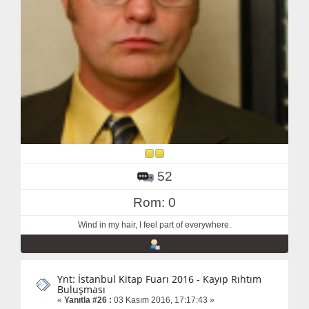
52
Rom: 0
Wind in my hair, I feel part of everywhere.
Ynt: İstanbul Kitap Fuarı 2016 - Kayıp Rıhtım
Buluşması
«
Yanıtla #26 :
03 Kasım 2016, 17:17:43 »