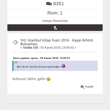
8351
Rom: 1
Unique Ravenclaw
Ynt: İstanbul Kitap Fuarı 2016 - Kayıp Rıhtım
Buluşması
«
Yanıtla #20 :
03 Kasım 2016, 14:56:02 »
Alıntı yapılan: spren - 03 Kasım 2016, 14:55:31
Ben de bir aksilik olmazsa geleceğim
Vuhuuu! Gelin, gelin
Kayıtlı