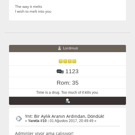
The way it melts
I wish to melt into you
Lordmuti
1123
Rom: 35
Time is a drug. Too much of it kills you.
Ynt: Bir Aylık Aranın Ardından, Döndük!
«
Yanıtla #10 :
01 Ağustos 2017, 20:49:49 »
Adminler yiyor ama çalışıyor!