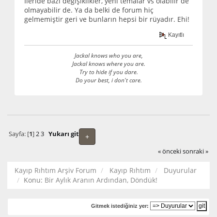
İleride bazı değişiklikler, yeni temalar vs olabilir de
olmayabilir de. Ya da belki de forum hiç
gelmemiştir geri ve bunların hepsi bir rüyadır. Ehi!
Kayıtlı
Jackal knows who you are,
Jackal knows where you are.
Try to hide if you dare.
Do your best, i don't care.
Sayfa: [
1
]
2
3
Yukarı git
+
« önceki
sonraki »
Kayıp Rıhtım Arşiv Forum
Kayıp Rıhtım
Duyurular
Konu:
Bir Aylık Aranın Ardından, Döndük!
Gitmek istediğiniz yer: