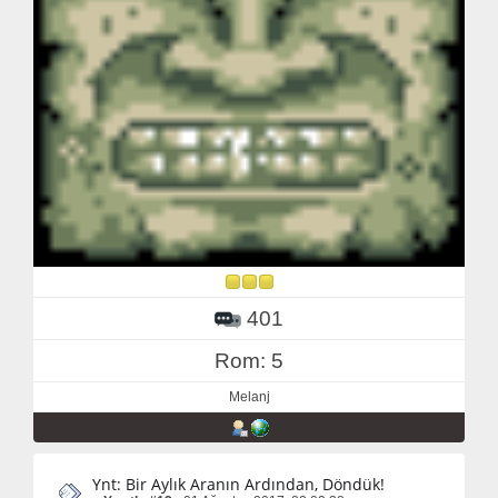
401
Rom: 5
Melanj
Ynt: Bir Aylık Aranın Ardından, Döndük!