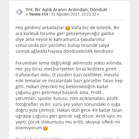
Ynt: Bir Aylık Aranın Ardından, Döndük!
«
Yanıtla #14 :
01 Ağustos 2017, 23:23:32 »
Hoş geldiniz arkadaşlar
Valla biz de özledik. Bir
ara korktuk forumu geri getiremeyeceğiz galiba
diye ama neyse ki kahramanca çabalarımız
sonucunda (bir yazılımcı bulup önünde salya
sümük ağladık) hayata döndürebildik kendisini.
Forumdaki tema değişikliği aklımızda yoktu aslında.
Her şey biraz mecburiyetten biraz kedilere giren
trafolardan oldu. O yüzden bazı özellikler, mesela
eski temalar ve imzalardaki bazı görseller falan hep
gitti. Hakan (mecikıl) hiç beklemediğim kadar
çoğunu geri getirmeyi başardı ama. Profil
yorumları, spoiler kutusu, rom açıklamaları, profil
fotoğrafları vs bir sürü şey yolun sonundaki o ışığa
doğru yola çıkmıştı. Hakan dün gece 4'e kadar falan
uğraşıp çoğunu geri getirdi sağ olsun. Artık ayin mi
yaptı, çocuk stokumuzu mu eritti, okuyup üfledi mi
bilemiyorum