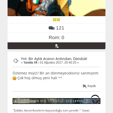
121
Rom: 0
Ynt: Bir Aylık Aranın Ardından, Döndük!
«
Yanıtla #8 :
01 Ağustos 2017, 20:40:25 »
Özlemez miyiz? Bir an dönmeyeceksiniz sanmıştım
Çok hoş olmuş yeni hali ^^
Kayıtlı
"Şiddet, beceriksizlerin başvurduğu son çaredir." -Isaac