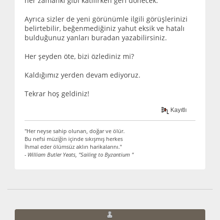
her zamanki gibi katılırken geri dönecek.
Ayrıca sizler de yeni görünümle ilgili görüşlerinizi
belirtebilir, beğenmediğiniz yahut eksik ve hatalı
bulduğunuz yanları buradan yazabilirsiniz.
Her şeyden öte, bizi özlediniz mi?
Kaldığımız yerden devam ediyoruz.
Tekrar hoş geldiniz!
Kayıtlı
"Her neyse sahip olunan, doğar ve ölür.
Bu nefsi müziğin içinde sıkışmış herkes
İhmal eder ölümsüz aklın harikalarını."
- William Butler Yeats, "Sailing to Byzantium "