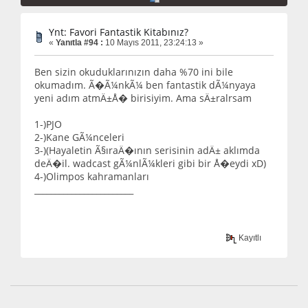
Ynt: Favori Fantastik Kitabınız?
«
Yanıtla #94 :
10 Mayıs 2011, 23:24:13 »
Ben sizin okuduklarınızın daha %70 ini bile
okumadım. Ã�Ã¼nkÃ¼ ben fantastik dÃ¼nyaya
yeni adım atmÄ±Å� birisiyim. Ama sÄ±ralrsam
1-)PJO
2-)Kane GÃ¼nceleri
3-)(Hayaletin Ã§ıraÄ�ının serisinin adÄ± aklımda
deÄ�il. wadcast gÃ¼nlÃ¼kleri gibi bir Å�eydi xD)
4-)Olimpos kahramanları
________________________
Kayıtlı