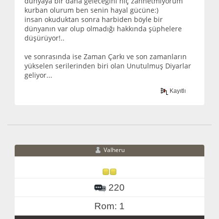
dünyaya bir daha geleceğini hiç zannetmiyorum
kurban olurum ben senin hayal gücüne:)
insan okuduktan sonra harbiden böyle bir
dünyanın var olup olmadığı hakkında şüphelere
düşürüyor!..
ve sonrasında ise Zaman Çarkı ve son zamanların
yükselen serilerinden biri olan Unutulmuş Diyarlar
geliyor...
Kayıtlı
Valheru
220
Rom: 1