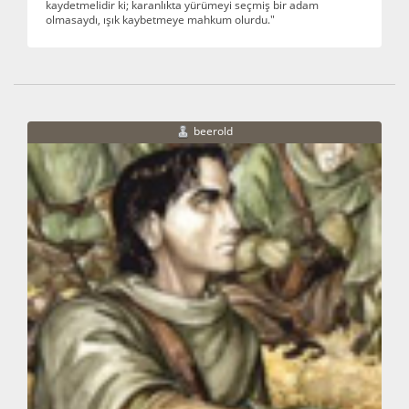
kaydetmelidir ki; karanlıkta yürümeyi seçmiş bir adam
olmasaydı, ışık kaybetmeye mahkum olurdu."
beerold