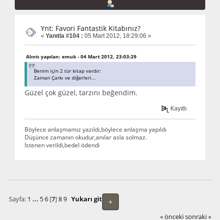
Ynt: Favori Fantastik Kitabınız?
«
Yanıtla #104 :
05 Mart 2012, 18:29:06 »
Alıntı yapılan: emuk - 04 Mart 2012, 23:03:29
Benim için 2 tür kitap vardır:
Zaman Çarkı ve diğerleri...
Güzel çok güzel, tarzını beğendim.
Kayıtlı
Böylece anlaşmamız yazıldı,böylece anlaşma yapıldı
Düşünce zamanın okudur,anılar asla solmaz.
İstenen verildi,bedel ödendi
Sayfa:
1
...
5
6
[
7
]
8
9
Yukarı git
+
« önceki
sonraki »