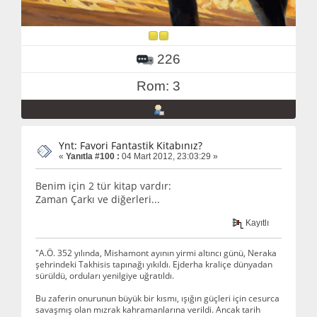
226
Rom: 3
Ynt: Favori Fantastik Kitabınız?
«
Yanıtla #100 :
04 Mart 2012, 23:03:29 »
Benim için 2 tür kitap vardır:
Zaman Çarkı ve diğerleri...
Kayıtlı
"A.Ö. 352 yılında, Mishamont ayının yirmi altıncı günü, Neraka
şehrindeki Takhisis tapınağı yıkıldı. Ejderha kraliçe dünyadan
sürüldü, orduları yenilgiye uğratıldı.
Bu zaferin onurunun büyük bir kısmı, ışığın güçleri için cesurca
savaşmış olan mızrak kahramanlarına verildi. Ancak tarih