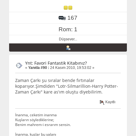
167
Rom: 1
Düşsever...
Ynt: Favori Fantastik Kitabınız?
«
Yanıtla #90 :
24 Kasım 2010, 19:53:02 »
Zaman Çarkı şu sıralar bende fırtınalar
koparıyor.Şimdiden "Lotr-Silmarillion-Harry Potter-
Zaman Çarkı" kare as'ım oluştu diyebilirim.
Kayıtlı
İnanma, ceketim inanma
Kuşların söylediklerine;
Benim mahrem-i esrarım sensin.
İnanma, kuşlar bu yalanı