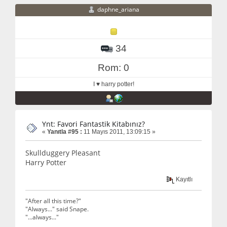
daphne_ariana
34
Rom: 0
I ♥ harry potter!
Ynt: Favori Fantastik Kitabınız?
«
Yanıtla #95 :
11 Mayıs 2011, 13:09:15 »
Skullduggery Pleasant
Harry Potter
Kayıtlı
"After all this time?"
"Always..." said Snape.
"...always..."