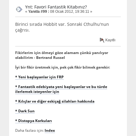
Ynt: Favori Fantastik Kitabınız?
«
Yanıtla #99 :
08 Ocak 2012, 19:36:11 »
Birinci sırada Hobbit var. Sonraki Cthulhu'nun
çağrısı.
Kayıtlı
Fikirlerim için ölmeyi göze alamam çünkü yanılıyor
olabilirim - Bertrand Russel
İyi bir fikir üretmek için, pek çok fikir bilmek gerekir:
* Yeni başlayanlar için FRP
* Fantastik edebiyata yeni başlayanlar ve bu türde
ilerlemek isteyenler için
* Kılıçlar ve diğer eskiçağ silahları hakkında
* Dark Sun
* Distopya Korkuları
Daha fazlası için:
Index