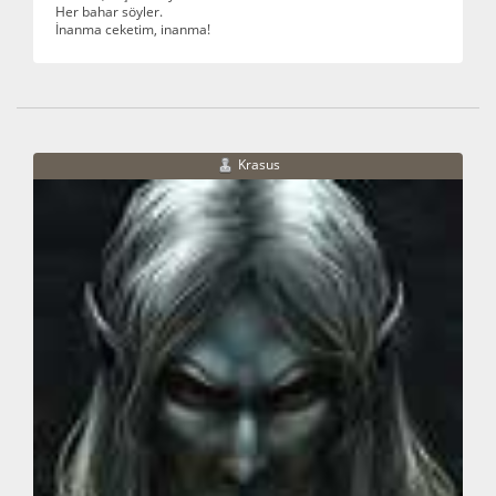
Her bahar söyler.
İnanma ceketim, inanma!
Krasus