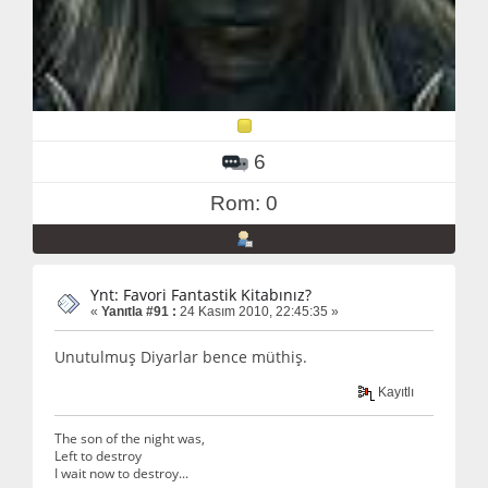
6
Rom: 0
Ynt: Favori Fantastik Kitabınız?
«
Yanıtla #91 :
24 Kasım 2010, 22:45:35 »
Unutulmuş Diyarlar bence müthiş.
Kayıtlı
The son of the night was,
Left to destroy
I wait now to destroy...