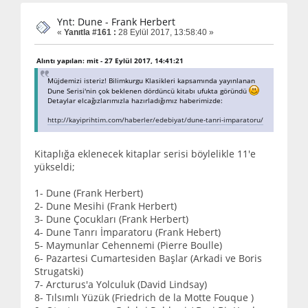
Ynt: Dune - Frank Herbert
«
Yanıtla #161 :
28 Eylül 2017, 13:58:40 »
Alıntı yapılan: mit - 27 Eylül 2017, 14:41:21
Müjdemizi isteriz! Bilimkurgu Klasikleri kapsamında yayınlanan
Dune Serisi'nin çok beklenen dördüncü kitabı ufukta göründü
Detaylar elcağızlarımızla hazırladığımız haberimizde:
http://kayiprihtim.com/haberler/edebiyat/dune-tanri-imparatoru/
Kitaplığa eklenecek kitaplar serisi böylelikle 11'e
yükseldi;
1- Dune (Frank Herbert)
2- Dune Mesihi (Frank Herbert)
3- Dune Çocukları (Frank Herbert)
4- Dune Tanrı İmparatoru (Frank Hebert)
5- Maymunlar Cehennemi (Pierre Boulle)
6- Pazartesi Cumartesiden Başlar (Arkadi ve Boris
Strugatski)
7- Arcturus'a Yolculuk (David Lindsay)
8- Tılsımlı Yüzük (Friedrich de la Motte Fouque )