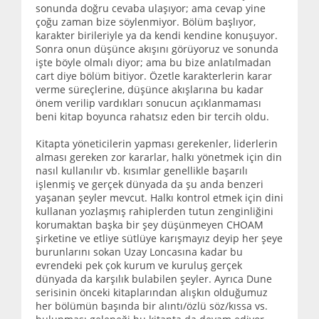
sonunda doğru cevaba ulaşıyor; ama cevap yine
çoğu zaman bize söylenmiyor. Bölüm başlıyor,
karakter birileriyle ya da kendi kendine konuşuyor.
Sonra onun düşünce akışını görüyoruz ve sonunda
işte böyle olmalı diyor; ama bu bize anlatılmadan
cart diye bölüm bitiyor. Özetle karakterlerin karar
verme süreçlerine, düşünce akışlarına bu kadar
önem verilip vardıkları sonucun açıklanmaması
beni kitap boyunca rahatsız eden bir tercih oldu.
Kitapta yöneticilerin yapması gerekenler, liderlerin
alması gereken zor kararlar, halkı yönetmek için din
nasıl kullanılır vb. kısımlar genellikle başarılı
işlenmiş ve gerçek dünyada da şu anda benzeri
yaşanan şeyler mevcut. Halkı kontrol etmek için dini
kullanan yozlaşmış rahiplerden tutun zenginliğini
korumaktan başka bir şey düşünmeyen CHOAM
şirketine ve etliye sütlüye karışmayız deyip her şeye
burunlarını sokan Uzay Loncasına kadar bu
evrendeki pek çok kurum ve kuruluş gerçek
dünyada da karşılık bulabilen şeyler. Ayrıca Dune
serisinin önceki kitaplarından alışkın olduğumuz
her bölümün başında bir alıntı/özlü söz/kıssa vs.