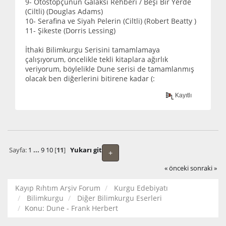
9- Otostopçunun Galaksi Rehberi / Beşi Bir Yerde
(Ciltli) (Douglas Adams)
10- Serafina ve Siyah Pelerin (Ciltli) (Robert Beatty )
11- Şikeste (Dorris Lessing)
İthaki Bilimkurgu Serisini tamamlamaya
çalışıyorum, öncelikle tekli kitaplara ağırlık
veriyorum, böylelikle Dune serisi de tamamlanmış
olacak ben diğerlerini bitirene kadar (:
Kayıtlı
Sayfa:
1
...
9
10
[
11
]
Yukarı git
+
« önceki
sonraki »
Kayıp Rıhtım Arşiv Forum
Kurgu Edebiyatı
Bilimkurgu
Diğer Bilimkurgu Eserleri
Konu:
Dune - Frank Herbert