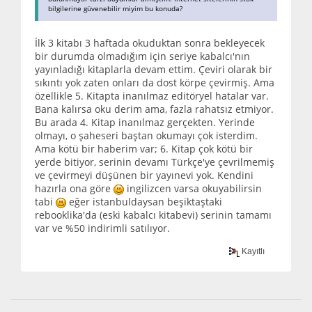
bilgilerine güvenebilir miyim bu konuda?
İlk 3 kitabı 3 haftada okuduktan sonra bekleyecek
bir durumda olmadığım için seriye kabalcı'nın
yayınladığı kitaplarla devam ettim. Çeviri olarak bir
sıkıntı yok zaten onları da dost körpe çevirmiş. Ama
özellikle 5. Kitapta inanılmaz editöryel hatalar var.
Bana kalırsa oku derim ama, fazla rahatsız etmiyor.
Bu arada 4. Kitap inanılmaz gerçekten. Yerinde
olmayı, o şaheseri baştan okumayı çok isterdim.
Ama kötü bir haberim var; 6. Kitap çok kötü bir
yerde bitiyor, serinin devamı Türkçe'ye çevrilmemiş
ve çevirmeyi düşünen bir yayınevi yok. Kendini
hazırla ona göre
ingilizcen varsa okuyabilirsin
tabi
eğer istanbuldaysan beşiktaştaki
rebooklika'da (eski kabalcı kitabevi) serinin tamamı
var ve %50 indirimli satılıyor.
Kayıtlı