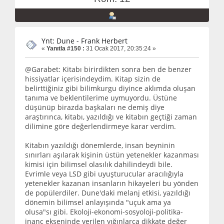
Ynt: Dune - Frank Herbert
«
Yanıtla #150 :
31 Ocak 2017, 20:35:24 »
@Garabet: Kitabı birirdikten sonra ben de benzer
hissiyatlar içerisindeydim. Kitap sizin de
belirttiğiniz gibi bilimkurgu diyince aklımda oluşan
tanıma ve beklentilerime uymuyordu. Üstüne
düşünüp birazda başkaları ne demiş diye
araştırınca, kitabı, yazıldığı ve kitabın geçtiği zaman
dilimine göre değerlendirmeye karar verdim.
Kitabın yazıldığı dönemlerde, insan beyninin
sınırları aşılarak kişinin üstün yetenekler kazanması
kimisi için bilimsel olasılık dahilindeydi bile.
Evrimle veya LSD gibi uyuşturucular aracılığıyla
yetenekler kazanan insanların hikayeleri bu yönden
de popülerdiler. Dune'daki melanj etkisi, yazıldığı
dönemin bilimsel anlayışında "uçuk ama ya
olusa"sı gibi. Ekoloji-ekonomi-sosyoloji-politika-
inanç ekseninde verilen yığınlarca dikkate değer