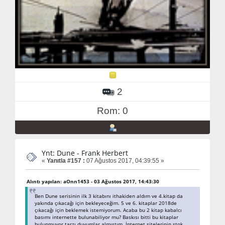
2
Rom: 0
Ynt: Dune - Frank Herbert
«
Yanıtla #157 :
07 Ağustos 2017, 04:39:55 »
Alıntı yapılan: aOnn1453 - 03 Ağustos 2017, 14:43:30
Ben Dune serisinin ilk 3 kitabını ithakiden aldım ve 4.kitap da
yakında çıkacağı için bekleyeceğim. 5 ve 6. kitaplar 2018de
çıkacağı için beklemek istemiyorum. Acaba bu 2 kitap kabalcı
basımı internette bulunabiliyor mu? Baskısı bitti bu kitaplar
bulunmuyor tarzı duyumlar almıştım. İnternet sitelerinin stok