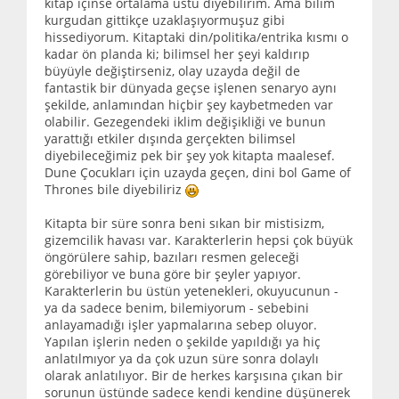
kitap içinse ortalama üstü diyebilirim. Ama bilim
kurgudan gittikçe uzaklaşıyormuşuz gibi
hissediyorum. Kitaptaki din/politika/entrika kısmı o
kadar ön planda ki; bilimsel her şeyi kaldırıp
büyüyle değiştirseniz, olay uzayda değil de
fantastik bir dünyada geçse işlenen senaryo aynı
şekilde, anlamından hiçbir şey kaybetmeden var
olabilir. Gezegendeki iklim değişikliği ve bunun
yarattığı etkiler dışında gerçekten bilimsel
diyebileceğimiz pek bir şey yok kitapta maalesef.
Dune Çocukları için uzayda geçen, dini bol Game of
Thrones bile diyebiliriz
Kitapta bir süre sonra beni sıkan bir mistisizm,
gizemcilik havası var. Karakterlerin hepsi çok büyük
öngörülere sahip, bazıları resmen geleceği
görebiliyor ve buna göre bir şeyler yapıyor.
Karakterlerin bu üstün yetenekleri, okuyucunun -
ya da sadece benim, bilemiyorum - sebebini
anlayamadığı işler yapmalarına sebep oluyor.
Yapılan işlerin neden o şekilde yapıldığı ya hiç
anlatılmıyor ya da çok uzun süre sonra dolaylı
olarak anlatılıyor. Bir de herkes karşısına çıkan bir
sorunun üstünde sadece kendi kendine düşünerek