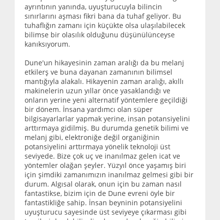
ayrıntının yanında, uyuşturucuyla bilincin
sınırlarını aşması fikri bana da tuhaf geliyor. Bu
tuhaflığın zamanı için küçükte olsa ulaşılabilecek
bilimse bir olasılık olduğunu düşünülünceyse
kanıksıyorum.
Dune'un hikayesinin zaman aralığı da bu melanj
etkilerş ve buna dayanan zamanının bilimsel
mantığıyla alakalı. Hikayenin zaman aralığı, akıllı
makinelerin uzun yıllar önce yasaklandığı ve
onların yerine yeni alternatif yöntemlere geçildiği
bir dönem. İnsana yardımcı olan süper
bilgisayarlarlar yapmak yerine, insan potansiyelini
arttırmaya gidilmiş. Bu durumda genetik bilimi ve
melanj gibi, elektroniğe değil organiğinin
potansiyelini arttırmaya yönelik teknoloji üst
seviyede. Bize çok uç ve inanılmaz gelen icat ve
yöntemler olağan şeyler. Yüzyıl önce yaşamış biri
için şimdiki zamanımızın inanılmaz gelmesi gibi bir
durum. Algısal olarak, onun için bu zaman nasıl
fantastikse, bizim için de Dune evreni öyle bir
fantastikliğe sahip. İnsan beyninin potansiyelini
uyuşturucu sayesinde üst seviyeye çıkarması gibi