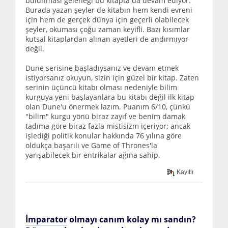
bulunması geleneği bu kitapta da devam ediyor.
Burada yazan şeyler de kitabın hem kendi evreni
için hem de gerçek dünya için geçerli olabilecek
şeyler, okuması çoğu zaman keyifli. Bazı kısımlar
kutsal kitaplardan alınan ayetleri de andırmıyor
değil.
Dune serisine başladıysanız ve devam etmek
istiyorsanız okuyun, sizin için güzel bir kitap. Zaten
serinin üçüncü kitabı olması nedeniyle bilim
kurguya yeni başlayanlara bu kitabı değil ilk kitap
olan Dune'u önermek lazım. Puanım 6/10, çünkü
"bilim" kurgu yönü biraz zayıf ve benim damak
tadıma göre biraz fazla mistisizm içeriyor; ancak
işlediği politik konular hakkında 76 yılına göre
oldukça başarılı ve Game of Thrones'la
yarışabilecek bir entrikalar ağına sahip.
Kayıtlı
İmparator
olmayı canım kolay mı sandın?