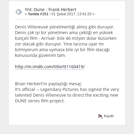
Ynt: Dune - Frank Herbert
«
Yanıtla #151 :
01 Şubat 2017, 13:42:20 »
Denis Villeneuve yönetmenliği almış gibi duruyor.
Denis çok iyi bir yönetmen ama çektiği en yüksek
bütçeli film - Arrival- bile 40 milyon dolar küsürken
zor olacak gibi duruyor. Yine tarzına uyar mı
bilmiyorum ama uymasa bile iyi bir film olacağı
konusunda güvenim tam.
http://m.imdb.com/title/tt1160419/
Brian Herbert'ın paylaştığı mesaj:
It's official -- Legendary Pictures has signed the very
talented Denis Villeneuve to direct the exciting new
DUNE series film project.
Kayıtlı