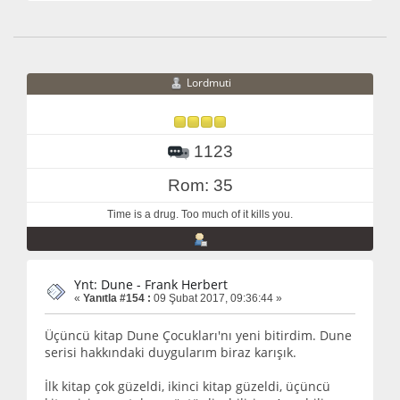
Lordmuti
1123
Rom: 35
Time is a drug. Too much of it kills you.
Ynt: Dune - Frank Herbert
«
Yanıtla #154 :
09 Şubat 2017, 09:36:44 »
Üçüncü kitap Dune Çocukları'nı yeni bitirdim. Dune
serisi hakkındaki duygularım biraz karışık.
İlk kitap çok güzeldi, ikinci kitap güzeldi, üçüncü