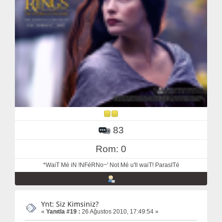
83
Rom: 0
*WaiT Mé iN !NFéRNo~' Not Mé u'll waiT! ParasITé
Ynt: Siz Kimsiniz?
«
Yanıtla #19 :
26 Ağustos 2010, 17:49:54 »