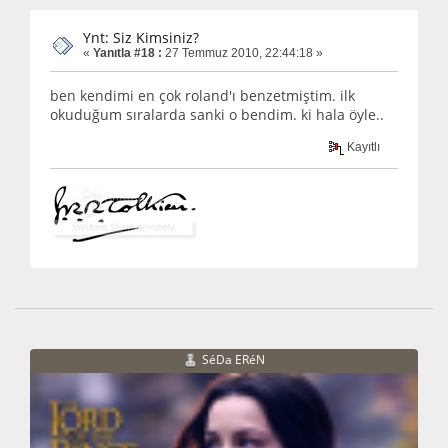
Ynt: Siz Kimsiniz?
«
Yanıtla #18 :
27 Temmuz 2010, 22:44:18 »
ben kendimi en çok roland'ı benzetmiştim. ilk
okuduğum sıralarda sanki o bendim. ki hala öyle..
Kayıtlı
SéDa ERéN