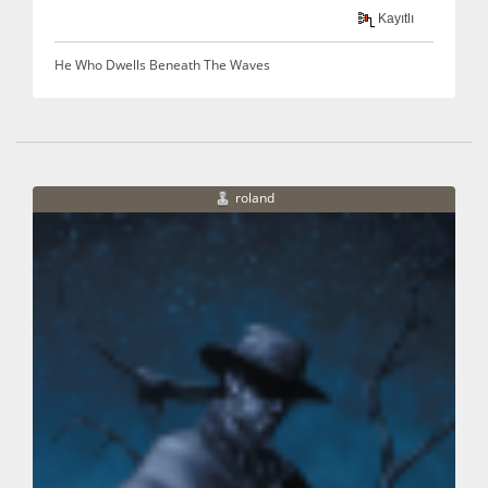
Kayıtlı
He Who Dwells Beneath The Waves
roland