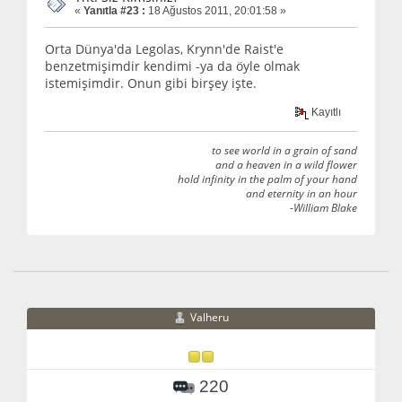
«
Yanıtla #23 :
18 Ağustos 2011, 20:01:58 »
Orta Dünya'da Legolas, Krynn'de Raist'e
benzetmişimdir kendimi -ya da öyle olmak
istemişimdir. Onun gibi birşey işte.
Kayıtlı
to see world in a grain of sand
and a heaven in a wild flower
hold infinity in the palm of your hand
and eternity in an hour
-William Blake
Valheru
220