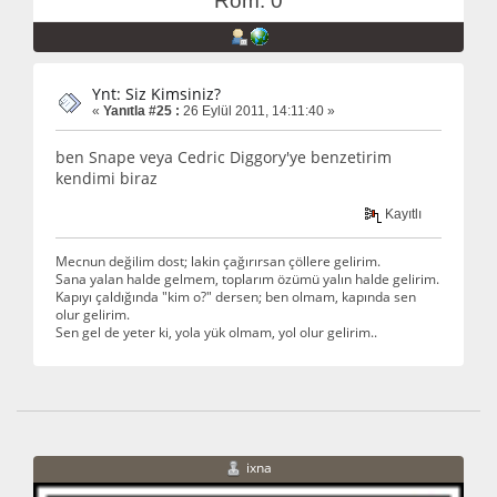
Rom: 0
Ynt: Siz Kimsiniz?
«
Yanıtla #25 :
26 Eylül 2011, 14:11:40 »
ben Snape veya Cedric Diggory'ye benzetirim
kendimi biraz
Kayıtlı
Mecnun değilim dost; lakin çağırırsan çöllere gelirim.
Sana yalan halde gelmem, toplarım özümü yalın halde gelirim.
Kapıyı çaldığında "kim o?" dersen; ben olmam, kapında sen
olur gelirim.
Sen gel de yeter ki, yola yük olmam, yol olur gelirim..
ixna