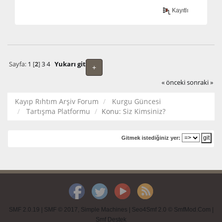
Kayıtlı
Sayfa:
1
[
2
]
3
4
Yukarı git
+
« önceki
sonraki »
Kayıp Rıhtım Arşiv Forum
Kurgu Güncesi
Tartışma Platformu
Konu:
Siz Kimsiniz?
Gitmek istediğiniz yer:
SMF 2.0.19
|
SMF © 2017
,
Simple Machines
|
Seo4Smf 2.0 © SmfMod.Com
|
Smf Destek