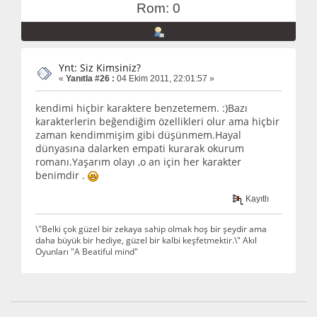
Rom: 0
Ynt: Siz Kimsiniz?
«
Yanıtla #26 :
04 Ekim 2011, 22:01:57 »
kendimi hiçbir karaktere benzetemem. :)Bazı
karakterlerin beğendiğim özellikleri olur ama hiçbir
zaman kendimmişim gibi düşünmem.Hayal
dünyasına dalarken empati kurarak okurum
romanı.Yaşarım olayı ,o an için her karakter
benimdir .
Kayıtlı
\"Belki çok güzel bir zekaya sahip olmak hoş bir şeydir ama
daha büyük bir hediye, güzel bir kalbi keşfetmektir.\" Akıl
Oyunları "A Beatiful mind"