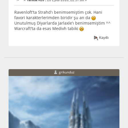
«
Yanıtla #20 :
20 Eylül 2010, 22:57:06 »
Ravenloft'ta Strahd'ı benimsemiştim çok. Hani
favori karakterlerimden biridir şu an da
Unutulmuş Diyarlarda Jarlaxle'ı benimsemiştim ^^
Warcraft'ta da esas Medivh tabiki
Kayıtlı
grikunduz