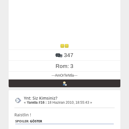
347
Rom: 3
---AmOrTeNtİa---
Ynt: Siz Kimsiniz?
«
Yanıtla #16 :
18 Haziran 2010, 18:55:43 »
Raistlin !
SPOILER:
GÖSTER