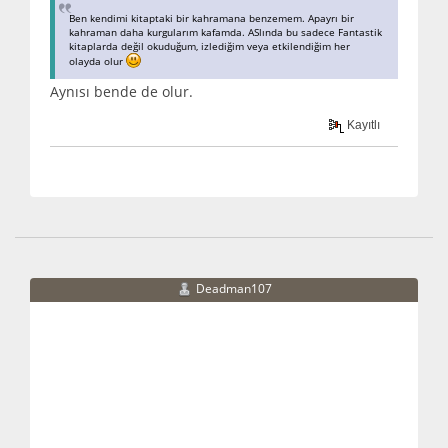
Ben kendimi kitaptaki bir kahramana benzemem. Apayrı bir
kahraman daha kurgularım kafamda. ASlında bu sadece Fantastik
kitaplarda değil okuduğum, izlediğim veya etkilendiğim her
olayda olur
Aynısı bende de olur.
Kayıtlı
Deadman107