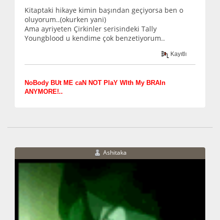
Kitaptaki hikaye kimin başından geçiyorsa ben o
oluyorum..(okurken yani)
Ama ayriyeten Çirkinler serisindeki Tally
Youngblood u kendime çok benzetiyorum..
Kayıtlı
NoBody BUt ME caN NOT PlaY WIth My BRAIn
ANYMORE!..
Ashitaka