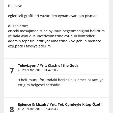
the cave
eglenceli grafikleri yuzunden oynamayan bin pisman
duzenleme;
onceki mesajimda trine oyunun begenmedigimi belirttim
ve hala ayni dusuncedeyim trine oyunun kontrolleri
adamin tepesini attiriyor ama trine 2 ve goblin menace
exp.pack i tavsiye ederim.
Televizyon
/
Ynt: Clash of the Gods
7
«
:
29 Nisan 2013, 01:47:50 »
9.bolumunu forumdaki herkesin izlemesini tavsiye
ettigim belgesel serisidir.
Eğlence & Mizah
/
Ynt: Tek Cümleyle Kitap Özeti
8
«
:
21 Nisan 2013, 16:33:03 »