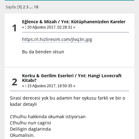
Sayfa: [
1
]
2
3
...
18
Eğlence & Mizah
/
Ynt: Kütüphanenizden Kareler
1
«
:
20 Ağustos 2017, 02:28:31 »
https://i.hizliresim.com/Jlvq3n.jpg
Bu da benden olsun
Korku & Gerilim Eserleri
/
Ynt: Hangi Lovecraft
2
Kitabı?
«
:
15 Ağustos 2017, 18:50:35 »
Sirasi derecesi yok bu adamin her oykusu farkli ve bir o
kadar detayli
Cthulhu hakkinda okumak istiyorsan
Cthulhu nun cagrisi
Deliligin daglarinda
Okumalisin.