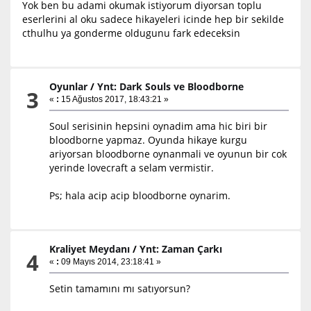
Yok ben bu adami okumak istiyorum diyorsan toplu
eserlerini al oku sadece hikayeleri icinde hep bir sekilde
cthulhu ya gonderme oldugunu fark edeceksin
Oyunlar
/
Ynt: Dark Souls ve Bloodborne
3
«
:
15 Ağustos 2017, 18:43:21 »
Soul serisinin hepsini oynadim ama hic biri bir
bloodborne yapmaz. Oyunda hikaye kurgu
ariyorsan bloodborne oynanmali ve oyunun bir cok
yerinde lovecraft a selam vermistir.
Ps; hala acip acip bloodborne oynarim.
Kraliyet Meydanı
/
Ynt: Zaman Çarkı
4
«
:
09 Mayıs 2014, 23:18:41 »
Setin tamamını mı satıyorsun?