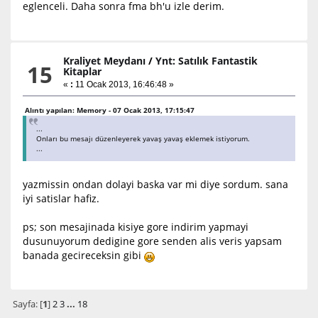
eglenceli. Daha sonra fma bh'u izle derim.
Kraliyet Meydanı
/
Ynt: Satılık Fantastik
15
Kitaplar
«
:
11 Ocak 2013, 16:46:48 »
Alıntı yapılan: Memory - 07 Ocak 2013, 17:15:47
...
Onları bu mesajı düzenleyerek yavaş yavaş eklemek istiyorum.
...
yazmissin ondan dolayi baska var mi diye sordum. sana
iyi satislar hafiz.
ps; son mesajinada kisiye gore indirim yapmayi
dusunuyorum dedigine gore senden alis veris yapsam
banada gecireceksin gibi
Sayfa: [
1
]
2
3
...
18