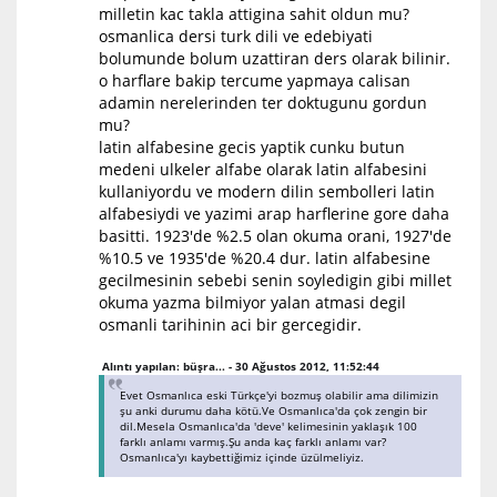
milletin kac takla attigina sahit oldun mu?
osmanlica dersi turk dili ve edebiyati
bolumunde bolum uzattiran ders olarak bilinir.
o harflare bakip tercume yapmaya calisan
adamin nerelerinden ter doktugunu gordun
mu?
latin alfabesine gecis yaptik cunku butun
medeni ulkeler alfabe olarak latin alfabesini
kullaniyordu ve modern dilin sembolleri latin
alfabesiydi ve yazimi arap harflerine gore daha
basitti. 1923'de %2.5 olan okuma orani, 1927'de
%10.5 ve 1935'de %20.4 dur. latin alfabesine
gecilmesinin sebebi senin soyledigin gibi millet
okuma yazma bilmiyor yalan atmasi degil
osmanli tarihinin aci bir gercegidir.
Alıntı yapılan: büşra... - 30 Ağustos 2012, 11:52:44
Evet Osmanlıca eski Türkçe'yi bozmuş olabilir ama dilimizin
şu anki durumu daha kötü.Ve Osmanlıca'da çok zengin bir
dil.Mesela Osmanlıca'da 'deve' kelimesinin yaklaşık 100
farklı anlamı varmış.Şu anda kaç farklı anlamı var?
Osmanlıca'yı kaybettiğimiz içinde üzülmeliyiz.