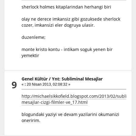
sherlock holmes kitaplarindan herhangi biri
olay ne derece imkansiz gibi gozuksede sherlock
cozer, imkansizi eler dogruya ulasir.
duzenleme;
monte kristo kontu - intikam soguk yenen bir
yemektir
Genel Kültür
/
Ynt: Subliminal Mesajlar
9
«
:
20 Nisan 2013, 02:08:32 »
http://michaelsikkofield.blogspot.com/2013/02/sublimina
mesajlar-cizgi-filmler-ve_17.html
blogundaki yaziyi ve devam yazilarini okumanizi
oneririm.