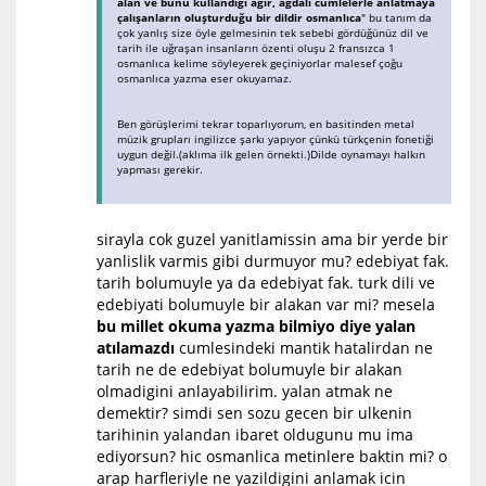
alan ve bunu kullandığı ağır, ağdalı cümlelerle anlatmaya
çalışanların oluşturduğu bir dildir osmanlıca
" bu tanım da
çok yanlış size öyle gelmesinin tek sebebi gördüğünüz dil ve
tarih ile uğraşan insanların özenti oluşu 2 fransızca 1
osmanlıca kelime söyleyerek geçiniyorlar malesef çoğu
osmanlıca yazma eser okuyamaz.
Ben görüşlerimi tekrar toparlıyorum, en basitinden metal
müzik grupları ingilizce şarkı yapıyor çünkü türkçenin fonetiği
uygun değil.(aklıma ilk gelen örnekti.)Dilde oynamayı halkın
yapması gerekir.
sirayla cok guzel yanitlamissin ama bir yerde bir
yanlislik varmis gibi durmuyor mu? edebiyat fak.
tarih bolumuyle ya da edebiyat fak. turk dili ve
edebiyati bolumuyle bir alakan var mi? mesela
bu millet okuma yazma bilmiyo diye yalan
atılamazdı
cumlesindeki mantik hatalirdan ne
tarih ne de edebiyat bolumuyle bir alakan
olmadigini anlayabilirim. yalan atmak ne
demektir? simdi sen sozu gecen bir ulkenin
tarihinin yalandan ibaret oldugunu mu ima
ediyorsun? hic osmanlica metinlere baktin mi? o
arap harfleriyle ne yazildigini anlamak icin