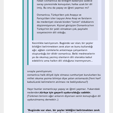
Fakat Osmanlıca da bildiğim kadarıyla sadece
saray çevresinde konuşulan, halka uzak bir dil
imiş. Bu onu da yapay ve iğreti yapmaz mı?
Osmanlıca, Türkçe'den çok Arapça ve
Farsça'dan izler taşıyor.Ama Arap ve farsların
da medeniyet olarak bizden "üstün" olduklarını
düşünmüyorum. Kişisel görüşüm Osmanlıca'nın
Türkçe'nin bir şekli olmaktan çok, payitaht
sosyetesinin dili olduğu.
Kesinlikle katılıyorum. Bugünde var olan, bir şeyler
bildiğini belirtmekten zevk alan ve bunu kullandığı
ağır, ağdalı cümlelerle anlatmaya çalışanların
oluşturduğu bir dildir osmanlıca. Belki medreselerin
ya da okumuş yazmış olanların dili olarakta kabul
edebiliriz ama halkın dili olduğuna inanmıyorum...
sırayla yanıtlıyorum;
osmanlıca halk diliydi öyle olmasa cumhuriyet kurulurken bu
millet okuma yazma bilmiyo diye yalan atılamazdı.(Yeni harf
kabulü,eski kelimelerin atılması ne bekliyodunuz?)
Hayır bunlar osmanlıcayı yapay ve iğreti yapmaz .Yukarıdaki
nedenden,
türkçe için geçerli uydurulduğu sabittir.
(Türkmen birisini eğer anlarım diyorsan senin konuştuğun dil
uydurulmamış demektir..)
"
Bugünde var olan, bir şeyler bildiğini belirtmekten zevk