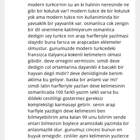
modern turkce'nin su an ki halinin neresinde ne
gibi bir kotuluk var? modern tukce de bir kotuluk
yok ama modern tukce nin kullaniminda bir
yavsaklik bir yayvanlik var. osmanlica cok zengin
bir dil onermene katilmiyorum osmanlica
dedigin sey turkce nin arap harfleriyle yazilmasi
olayidir buna farsca ve arapcadan eklemeler
olmustur. gunumuzde modern turkcedeki
fransizca italyanca kokenli kelimelern olmasi
gibidir. deve ornegini vermissin; simdi deve
dedigin col ortamlarina dayanikli 4 bacakli bir
hayvan degil midir? deve denildiginde benim
aklima bu geliyor. baska bir anlami var mi?
simdi latin harfleriyle yazilan deve kelimesinin
osmanlicada 100 farkli yazim sekli varsa bu
dildeki cesitliligi gostermez gereksiz
kompleksligi karmasayi getirir. senin arap
harfiyle yazdigin deve kelimesini ben
bilmeyebilirim ama kalan 99 unu bilirim sende
onlari bilmezsin boylece aramizdaki yazimda bir
anlasmazlik olur. gunumuz cincesi bunun en
buyuk ornegidir. cinliler ayni kelimenin yuzlerce