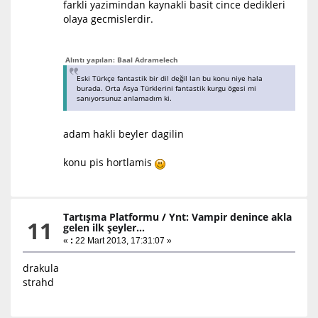
farkli yazimindan kaynakli basit cince dedikleri
olaya gecmislerdir.
Alıntı yapılan: Baal Adramelech
Eski Türkçe fantastik bir dil değil lan bu konu niye hala
burada. Orta Asya Türklerini fantastik kurgu ögesi mi
sanıyorsunuz anlamadım ki.
adam hakli beyler dagilin
konu pis hortlamis
Tartışma Platformu
/
Ynt: Vampir denince akla
11
gelen ilk şeyler...
«
:
22 Mart 2013, 17:31:07 »
drakula
strahd