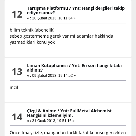
Tartışma Platformu
/
Ynt: Hangi dergileri takip
12
ediyorsunuz?
«
:
20 Şubat 2013, 18:11:34 »
bilim teknik (abonelik)
sebep gostermeme gerek var mi adamlar hakkinda
yazmadiklari konu yok
Liman Kütüphanesi
/
Ynt: En son hangi kitabı
13
aldınız?
«
:
09 Şubat 2013, 19:14:52 »
incil
Çizgi & Anime
/
Ynt: FullMetal Alchemist
14
Hangisini izlemeliyim.
«
:
31 Ocak 2013, 19:51:16 »
Önce fma'yi izle, mangadan farkli fakat konusu gercekten