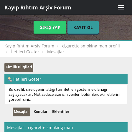
Kayıp Rıhtım Arşiv Forum
Toggle
naviga
GIRIŞ YAP
KAYIT OL
Kayıp Rıhtım Arşiv Forum
cigarette smoking man profili
İletileri Göster
Mesajlar
Kimlik Bilgileri
İletileri Göster
Bu özellik size üyenin attığı tüm iletileri gösterme olanağı
sağlayacaktır . Not sadece size izin verilen bölümlerdeki iletilerini
görebilirsiniz
Mesajlar
Konular
Eklentiler
Mesajlar - cigarette smoking man