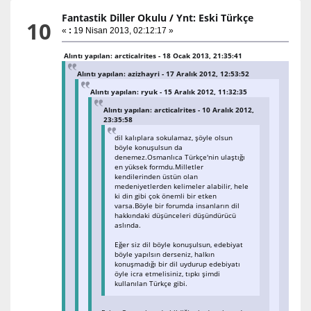
Fantastik Diller Okulu
/
Ynt: Eski Türkçe
10
«
:
19 Nisan 2013, 02:12:17 »
Alıntı yapılan: arcticalrites - 18 Ocak 2013, 21:35:41
Alıntı yapılan: azizhayri - 17 Aralık 2012, 12:53:52
Alıntı yapılan: ryuk - 15 Aralık 2012, 11:32:35
Alıntı yapılan: arcticalrites - 10 Aralık 2012,
23:35:58
dil kalıplara sokulamaz, şöyle olsun
böyle konuşulsun da
denemez.Osmanlıca Türkçe'nin ulaştığı
en yüksek formdu.Milletler
kendilerinden üstün olan
medeniyetlerden kelimeler alabilir, hele
ki din gibi çok önemli bir etken
varsa.Böyle bir forumda insanların dil
hakkındaki düşünceleri düşündürücü
aslında.
Eğer siz dil böyle konuşulsun, edebiyat
böyle yapılsın derseniz, halkın
konuşmadığı bir dil uydurup edebiyatı
öyle icra etmelisiniz, tıpkı şimdi
kullanılan Türkçe gibi.