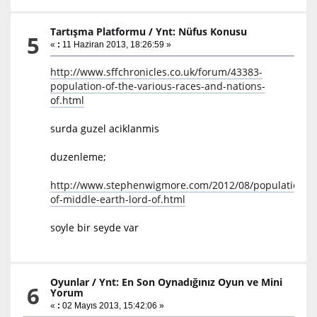
Tartışma Platformu
/
Ynt: Nüfus Konusu
5
«
:
11 Haziran 2013, 18:26:59 »
http://www.sffchronicles.co.uk/forum/43383-
population-of-the-various-races-and-nations-
of.html
surda guzel aciklanmis
duzenleme;
http://www.stephenwigmore.com/2012/08/populations-
of-middle-earth-lord-of.html
soyle bir seyde var
Oyunlar
/
Ynt: En Son Oynadığınız Oyun ve Mini
6
Yorum
«
:
02 Mayıs 2013, 15:42:06 »